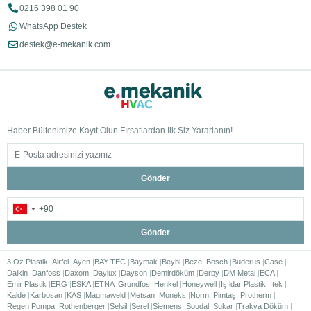
0216 398 01 90
WhatsApp Destek
destek@e-mekanik.com
Haber Bültenimize Kayıt Olun Fırsatlardan İlk Siz Yararlanın!
Gönder
Gönder
3 Öz Plastik
Airfel
Ayen
BAY-TEC
Baymak
Beybi
Beze
Bosch
Buderus
Case
Daikin
Danfoss
Daxom
Daylux
Dayson
Demirdöküm
Derby
DM Metal
ECA
Emir Plastik
ERG
ESKA
ETNA
Grundfos
Henkel
Honeywell
Işıldar Plastik
İtek
Kalde
Karbosan
KAS
Magmaweld
Metsan
Moneks
Norm
Pimtaş
Protherm
Regen Pompa
Rothenberger
Selsil
Serel
Siemens
Soudal
Sukar
Trakya Döküm