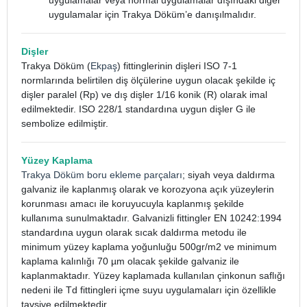
uygulamalar veya normal uygulamalar dışındaki diğer
uygulamalar için Trakya Döküm’e danışılmalıdır.
Dişler
Trakya Döküm (
Ekpaş
) fittinglerinin dişleri ISO 7-1
normlarında belirtilen diş ölçülerine uygun olacak şekilde iç
dişler paralel (Rp) ve dış dişler 1/16 konik (R) olarak imal
edilmektedir. ISO 228/1 standardına uygun dişler G ile
sembolize edilmiştir.
Yüzey Kaplama
Trakya Döküm boru ekleme parçaları
; siyah veya daldırma
galvaniz ile kaplanmış olarak ve korozyona açık yüzeylerin
korunması amacı ile koruyucuyla kaplanmış şekilde
kullanıma sunulmaktadır. Galvanizli fittingler EN 10242:1994
standardına uygun olarak sıcak daldırma metodu ile
minimum yüzey kaplama yoğunluğu 500gr/m2 ve minimum
kaplama kalınlığı 70 µm olacak şekilde galvaniz ile
kaplanmaktadır. Yüzey kaplamada kullanılan çinkonun saflığı
nedeni ile Td fittingleri içme suyu uygulamaları için özellikle
tavsiye edilmektedir.