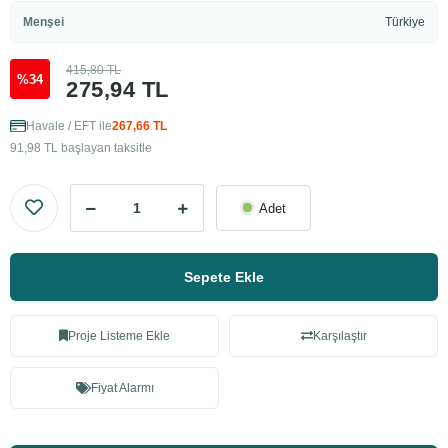
Menşei
Türkiye
415,80 TL
%34
275,94 TL
Havale / EFT ile
267,66 TL
91,98 TL başlayan taksitle
Adet
Sepete Ekle
Proje Listeme Ekle
Karşılaştır
Fiyat Alarmı