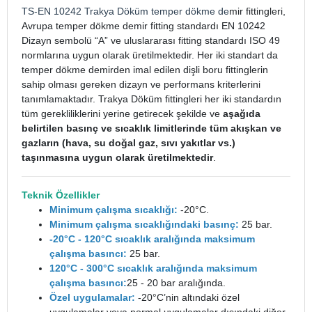
TS-EN 10242
Trakya Döküm
temper dökme de
mir fittingleri,
Avrupa temper dökme demir fitting standardı EN 10242
Dizayn sembolü “A” ve uluslararası fitting standardı ISO 49
normlarına uygun olarak üretilmektedir. Her iki standart da
temper dökme demirden imal edilen dişli boru fittinglerin
sahip olması gereken dizayn ve performans kriterlerini
tanımlamaktadır. Trakya Döküm fittingleri her iki standardın
tüm gerekliliklerini yerine getirecek şekilde ve
aşağıda
belirtilen basınç ve sıcaklık limitlerinde tüm akışkan ve
gazların (hava, su doğal gaz, sıvı yakıtlar vs.)
taşınmasına uygun olarak üretilmektedir
.
Teknik Özellikler
Minimum çalışma sıcaklığı:
-20°C.
Minimum çalışma sıcaklığındaki basınç:
25 bar.
-20°C - 120°C sıcaklık aralığında maksimum
çalışma basıncı:
25 bar.
120°C - 300°C sıcaklık aralığında maksimum
çalışma basıncı:
25 - 20 bar aralığında.
Özel uygulamalar:
-20°C’nin altındaki özel