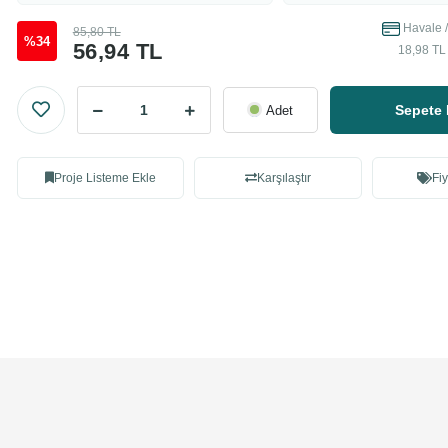
Havale /
85,80 TL
%34
56,94 TL
18,98 TL 
Sepete 
Adet
Proje Listeme Ekle
Karşılaştır
Fiy