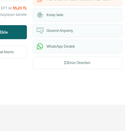
 EFT ile
55,23 TL
başlayan taksitle
Kolay İade
Güvenli Alışveriş
Ekle
WhatsApp Destek
at Alarmı
Ürün Önerileri