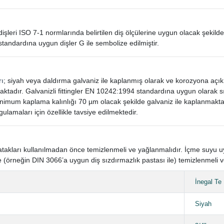
in dişleri ISO 7-1 normlarında belirtilen diş ölçülerine uygun olacak şekilde
standardına uygun dişler G ile sembolize edilmiştir.
rı
; siyah veya daldırma galvaniz ile kaplanmış olarak ve korozyona açı
aktadır. Galvanizli fittingler EN 10242:1994 standardına uygun olarak
mum kaplama kalınlığı 70 µm olacak şekilde galvaniz ile kaplanmaktad
gulamaları için özellikle tavsiye edilmektedir.
n yatakları kullanılmadan önce temizlenmeli ve yağlanmalıdır. İçme suyu
 (örneğin DIN 3066’a uygun diş sızdırmazlık pastası ile) temizlenmeli v
İnegal Te
Siyah