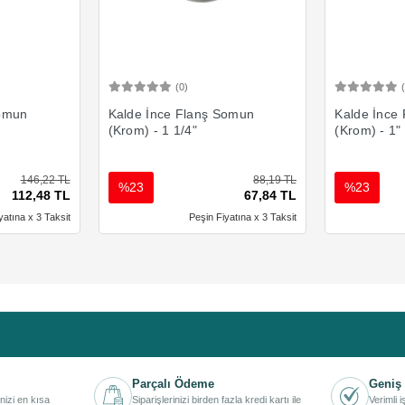
(0)
Ekle
Sepete Ekle
Somun
Kalde İnce Flanş Somun
Kalde İnce
(Krom) - 1 1/4"
(Krom) - 1"
146,22 TL
88,19 TL
%23
%23
112,48 TL
67,84 TL
yatına x 3 Taksit
Peşin Fiyatına x 3 Taksit
Parçalı Ödeme
Geniş 
inizi en kısa
Siparişlerinizi birden fazla kredi kartı ile
Verimli 