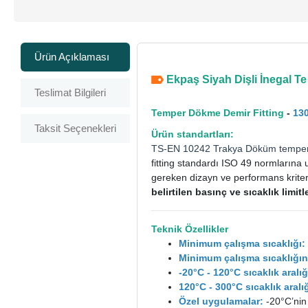
Ürün Açıklaması
Ekpaş Siyah Dişli İnegal Te -
Teslimat Bilgileri
Temper Dökme Demir Fitting
-
130
Taksit Seçenekleri
Ürün standartları:
TS-EN 10242
Trakya Döküm
tempe
fitting standardı ISO 49 normlarına 
gereken dizayn ve performans kriterle
belirtilen basınç ve sıcaklık limi
Teknik Özellikler
Minimum çalışma sıcaklığı:
Minimum çalışma sıcaklığın
-20°C - 120°C sıcaklık aral
120°C - 300°C sıcaklık ara
Özel uygulamalar:
-20°C’nin