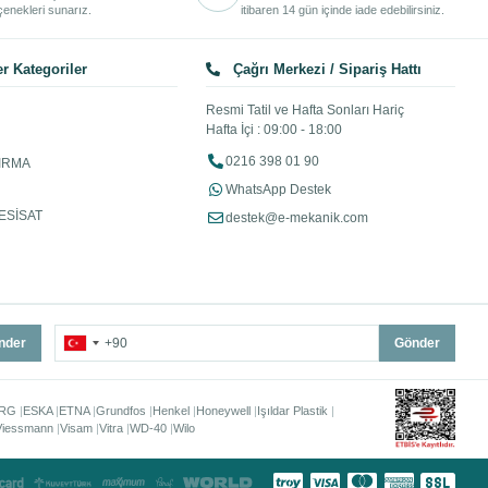
enekleri sunarız.
itibaren 14 gün içinde iade edebilirsiniz.
r Kategoriler
Çağrı Merkezi / Sipariş Hattı
Resmi Tatil ve Hafta Sonları Hariç
Hafta İçi : 09:00 - 18:00
0216 398 01 90
IRMA
WhatsApp Destek
ESİSAT
destek@e-mekanik.com
nder
Gönder
RG
ESKA
ETNA
Grundfos
Henkel
Honeywell
Işıldar Plastik
Viessmann
Visam
Vitra
WD-40
Wilo