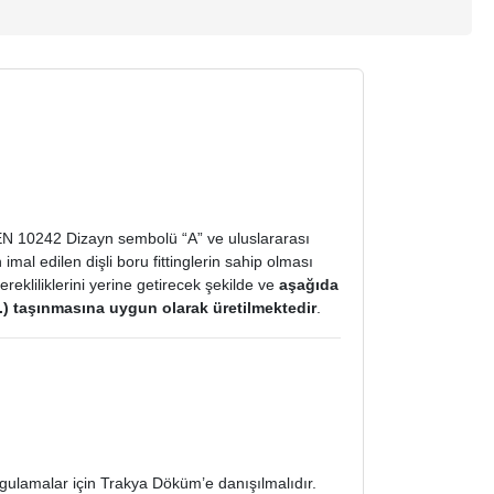
ı EN 10242 Dizayn sembolü “A” ve uluslararası
al edilen dişli boru fittinglerin sahip olması
rekliliklerini yerine getirecek şekilde ve
aşağıda
vs.) taşınmasına uygun olarak üretilmektedir
.
gulamalar için Trakya Döküm’e danışılmalıdır.