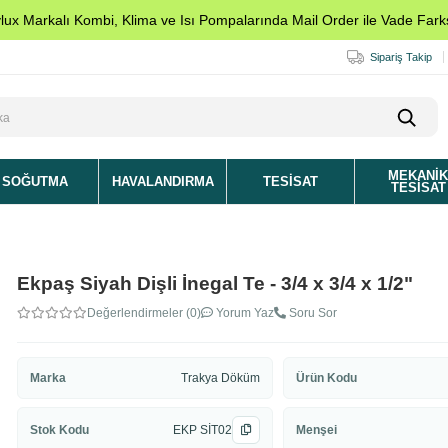
ylux Markalı Kombi, Klima ve Isı Pompalarında Mail Order ile Vade Farks
Sipariş Takip
MEKANI
SOĞUTMA
HAVALANDIRMA
TESISAT
TESISAT
Ekpaş Siyah Dişli İnegal Te - 3/4 x 3/4 x 1/2"
Değerlendirmeler (0)
Yorum Yaz
Soru Sor
Marka
Trakya Döküm
Ürün Kodu
Stok Kodu
EKP SİT02
Menşei