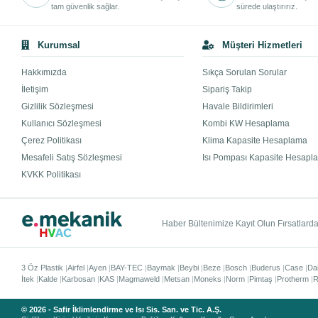
tam güvenlik sağlar.
sürede ulaştırırız.
Kurumsal
Müşteri Hizmetleri
Hakkımızda
Sıkça Sorulan Sorular
İletişim
Sipariş Takip
Gizlilik Sözleşmesi
Havale Bildirimleri
Kullanıcı Sözleşmesi
Kombi KW Hesaplama
Çerez Politikası
Klima Kapasite Hesaplama
Mesafeli Satış Sözleşmesi
Isı Pompası Kapasite Hesapl
KVKK Politikası
Haber Bültenimize Kayıt Olun Fırsatlardan
3 Öz Plastik
Airfel
Ayen
BAY-TEC
Baymak
Beybi
Beze
Bosch
Buderus
Case
Da
İtek
Kalde
Karbosan
KAS
Magmaweld
Metsan
Moneks
Norm
Pimtaş
Protherm
R
© 2026 - Safir İklimlendirme ve Isı Sis. San. ve Tic. A.Ş.