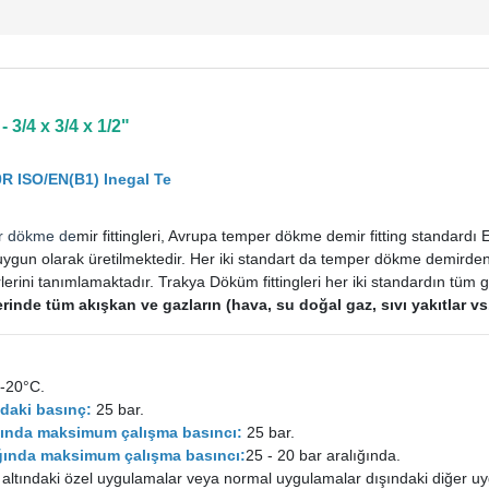
 3/4 x 3/4 x 1/2"
R ISO/EN(B1) Inegal Te
r dökme de
mir fittingleri, Avrupa temper dökme demir fitting standard
uygun olarak üretilmektedir. Her iki standart da temper dökme demirden im
rini tanımlamaktadır. Trakya Döküm fittingleri her iki standardın tüm ge
tlerinde tüm akışkan ve gazların (hava, su doğal gaz, sıvı yakıtlar 
-20°C.
daki basınç:
25 bar.
ığında maksimum çalışma basıncı:
25 bar.
lığında maksimum çalışma basıncı:
25 - 20 bar aralığında.
 altındaki özel uygulamalar veya normal uygulamalar dışındaki diğer uy