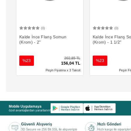
(0)
(0)
Sepete Ekle
Sepete 
Kalde İnce Flanş Somun
Kalde İnce Flanş 
(Krom) - 2"
(Krom) - 1 1/2"
202,85 TL
%23
%23
156,04 TL
Peşin Fiyatına x 3 Taksit
Peşin Fi
Mobile Uygulamaya
özel avantajlardan yararlanın!
Güvenli Alışveriş
Hızlı Gönderi
3D Secure ve 256 Bit SSL ile alışverişte
Hızlı kargo ile siparişler