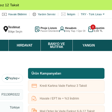
ız 12 Taksit
Havale Bildirimi
Yardım Servisi
İletişim
TRY - Türk Lirası
Teslimat
0
Proje Listem
Hesabım
Sepetim
Favori Ürünlerim
Giriş Yap / Üye Ol
0,00 TL
Bölge Seçin
K
BANYO VE
HIRDAVAT
YANGIN
MUTFAK
Ürün Kampanyaları
Paylaş
Kredi Kartına Vade Farksız 3 Taksit
FS130R0322
Havale / EFT ile + %3 İndirim
Türkiye
Mail Order ile Vade Farksız 6-9-12 Taksit