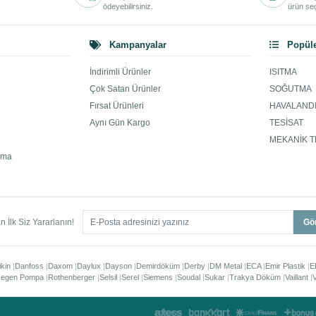
ödeyebilirsiniz.
ürün seç
Kampanyalar
Popüle
İndirimli Ürünler
ISITMA
Çok Satan Ürünler
SOĞUTMA
Fırsat Ürünleri
HAVALAND
Aynı Gün Kargo
TESİSAT
MEKANİK T
ama
 İlk Siz Yararlanın!
Gö
ikin
Danfoss
Daxom
Daylux
Dayson
Demirdöküm
Derby
DM Metal
ECA
Emir Plastik
E
egen Pompa
Rothenberger
Selsil
Serel
Siemens
Soudal
Sukar
Trakya Döküm
Vaillant