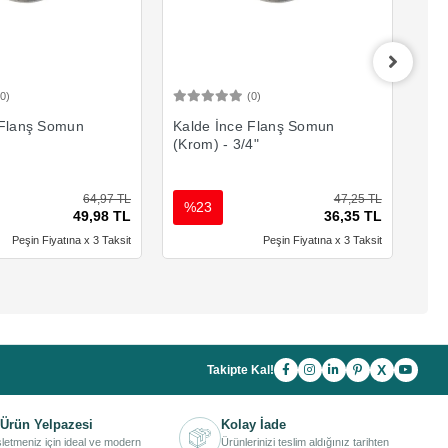
(0)
(0)
Sepete Ekle
Sepete Ekle
 Flanş Somun
Kalde İnce Flanş Somun
Kal
(Krom) - 3/4"
(Kr
64,97 TL
47,25 TL
%23
%
49,98 TL
36,35 TL
Peşin Fiyatına x 3 Taksit
Peşin Fiyatına x 3 Taksit
X
Takipte Kal!
Ürün Yelpazesi
Kolay İade
işletmeniz için ideal ve modern
Ürünlerinizi teslim aldığınız tarihten