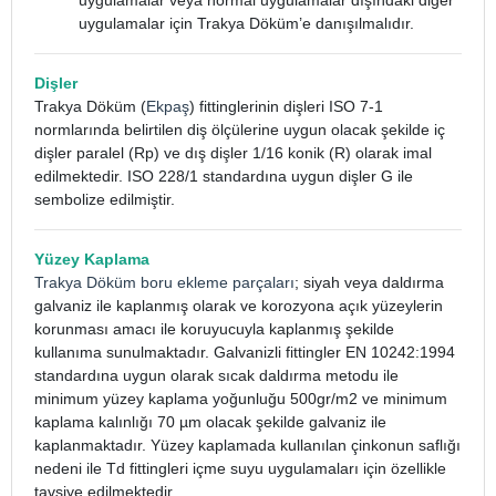
uygulamalar veya normal uygulamalar dışındaki diğer
uygulamalar için Trakya Döküm’e danışılmalıdır.
Dişler
Trakya Döküm (
Ekpaş
) fittinglerinin dişleri ISO 7-1
normlarında belirtilen diş ölçülerine uygun olacak şekilde iç
dişler paralel (Rp) ve dış dişler 1/16 konik (R) olarak imal
edilmektedir. ISO 228/1 standardına uygun dişler G ile
sembolize edilmiştir.
Yüzey Kaplama
Trakya Döküm boru ekleme parçaları
; siyah veya daldırma
galvaniz ile kaplanmış olarak ve korozyona açık yüzeylerin
korunması amacı ile koruyucuyla kaplanmış şekilde
kullanıma sunulmaktadır. Galvanizli fittingler EN 10242:1994
standardına uygun olarak sıcak daldırma metodu ile
minimum yüzey kaplama yoğunluğu 500gr/m2 ve minimum
kaplama kalınlığı 70 µm olacak şekilde galvaniz ile
kaplanmaktadır. Yüzey kaplamada kullanılan çinkonun saflığı
nedeni ile Td fittingleri içme suyu uygulamaları için özellikle
tavsiye edilmektedir.