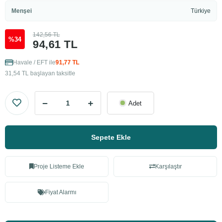
Menşei
Türkiye
142,56 TL
%34
94,61 TL
Havale / EFT ile
91,77 TL
31,54 TL başlayan taksitle
Adet
Sepete Ekle
Proje Listeme Ekle
Karşılaştır
Fiyat Alarmı