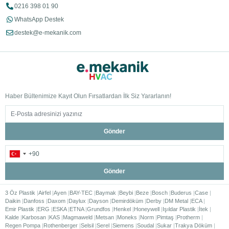
0216 398 01 90
WhatsApp Destek
destek@e-mekanik.com
Haber Bültenimize Kayıt Olun Fırsatlardan İlk Siz Yararlanın!
Gönder
Gönder
3 Öz Plastik
Airfel
Ayen
BAY-TEC
Baymak
Beybi
Beze
Bosch
Buderus
Case
Daikin
Danfoss
Daxom
Daylux
Dayson
Demirdöküm
Derby
DM Metal
ECA
Emir Plastik
ERG
ESKA
ETNA
Grundfos
Henkel
Honeywell
Işıldar Plastik
İtek
Kalde
Karbosan
KAS
Magmaweld
Metsan
Moneks
Norm
Pimtaş
Protherm
Regen Pompa
Rothenberger
Selsil
Serel
Siemens
Soudal
Sukar
Trakya Döküm