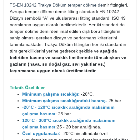
TS-EN 10242
Trakya Döküm
temper dökme de
mir fittingleri,
Avrupa temper dökme demir fitting standardı EN 10242
Dizayn sembolü “A” ve uluslararası fitting standardı ISO 49
normlarına uygun olarak üretilmektedir. Her iki standart da
temper dökme demirden imal edilen dişli boru fittinglerin
sahip olması gereken dizayn ve performans kriterlerini
tanımlamaktadır. Trakya Döküm fittingleri her iki standardın
tüm gerekliliklerini yerine getirecek şekilde ve
aşağıda
belirtilen basınç ve sıcaklık limitlerinde tüm akışkan ve
gazların (hava, su doğal gaz, sıvı yakıtlar vs.)
taşınmasına uygun olarak üretilmektedir
.
Teknik Özellikler
Minimum çalışma sıcaklığı:
-20°C.
Minimum çalışma sıcaklığındaki basınç:
25 bar.
-20°C - 120°C sıcaklık aralığında maksimum
çalışma basıncı:
25 bar.
120°C - 300°C sıcaklık aralığında maksimum
çalışma basıncı:
25 - 20 bar aralığında.
Özel uygulamalar:
-20°C’nin altındaki özel