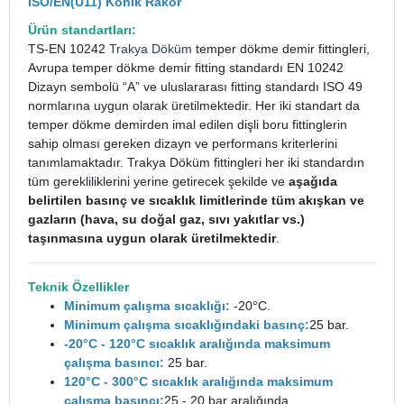
ISO/EN(U11) Konik Rakor
Ürün standartları:
TS-EN 10242
Trakya Döküm
temper dökme demir fittingleri,
Avrupa temper dökme demir fitting standardı EN 10242
Dizayn sembolü “A” ve uluslararası fitting standardı ISO 49
normlarına uygun olarak üretilmektedir. Her iki standart da
temper dökme demirden imal edilen dişli boru fittinglerin
sahip olması gereken dizayn ve performans kriterlerini
tanımlamaktadır. Trakya Döküm fittingleri her iki standardın
tüm gerekliliklerini yerine getirecek şekilde ve
aşağıda
belirtilen basınç ve sıcaklık limitlerinde tüm akışkan ve
gazların (hava, su doğal gaz, sıvı yakıtlar vs.)
taşınmasına uygun olarak üretilmektedir
.
Teknik Özellikler
Minimum çalışma sıcaklığı:
-20°C.
Minimum çalışma sıcaklığındaki basınç:
25 bar.
-20°C - 120°C sıcaklık aralığında maksimum
çalışma basıncı:
25 bar.
120°C - 300°C sıcaklık aralığında maksimum
çalışma basıncı:
25 - 20 bar aralığında.