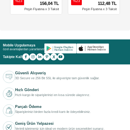
%23
%23
156,04 TL
112,48 TL
Peşin Fiyatına x 3 Taksit
Peşin Fiyatına x 3 Taksit
Mobile Uygulamaya
özel avantajlardan yararlanın!
X
Takipte Kal!
Güvenli Alışveriş
3D Secure ve 256 Bit SSL ile alışverişte tam güvenlik sağlar.
Hızlı Gönderi
Hızlı kargo ile siparişlerinizi en kısa sürede ulaştırırız.
Parçalı Ödeme
Siparişlerinizi birden fazla kredi kartı ile ödeyebilirsiniz.
Geniş Ürün Yelpazesi
Verimli işletmeniz için ideal ve modern ürün seçenekleri sunarız.