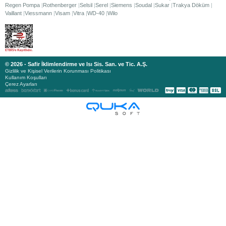
Regen Pompa
Rothenberger
Selsil
Serel
Siemens
Soudal
Sukar
Trakya Döküm
Vaillant
Viessmann
Visam
Vitra
WD-40
Wilo
© 2026 - Safir İklimlendirme ve Isı Sis. San. ve Tic. A.Ş.
Gizlilik ve Kişisel Verilerin Korunması Politikası
Kullanım Koşulları
Çerez Ayarları