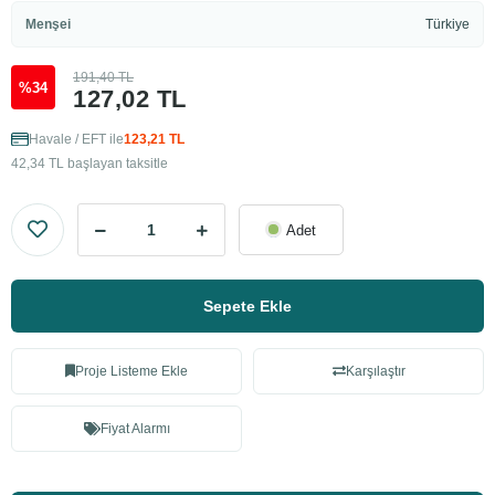
Menşei
Türkiye
191,40 TL
%34
127,02 TL
Havale / EFT ile
123,21 TL
42,34 TL başlayan taksitle
Adet
Sepete Ekle
Proje Listeme Ekle
Karşılaştır
Fiyat Alarmı