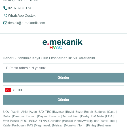
Hafta İçi : 09:00 - 18:00
0216 398 01 90
WhatsApp Destek
destek@e-mekanik.com
Haber Bültenimize Kayıt Olun Fırsatlardan İlk Siz Yararlanın!
Gönder
Gönder
3 Öz Plastik
Airfel
Ayen
BAY-TEC
Baymak
Beybi
Beze
Bosch
Buderus
Case
Daikin
Danfoss
Daxom
Daylux
Dayson
Demirdöküm
Derby
DM Metal
ECA
Emir Plastik
ERG
ESKA
ETNA
Grundfos
Henkel
Honeywell
Işıldar Plastik
İtek
Kalde
Karbosan
KAS
Magmaweld
Metsan
Moneks
Norm
Pimtaş
Protherm