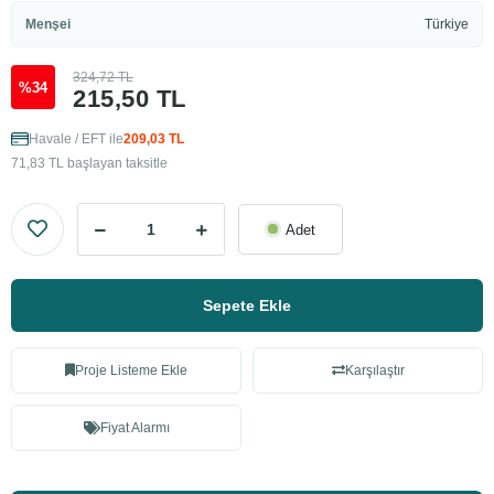
Menşei
Türkiye
324,72 TL
%34
215,50 TL
Havale / EFT ile
209,03 TL
71,83 TL başlayan taksitle
Adet
Sepete Ekle
Proje Listeme Ekle
Karşılaştır
Fiyat Alarmı