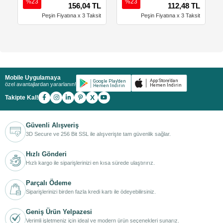
%23
%23
156,04 TL
112,48 TL
Peşin Fiyatına x 3 Taksit
Peşin Fiyatına x 3 Taksit
Mobile Uygulamaya
özel avantajlardan yararlanın!
X
Takipte Kal!
Güvenli Alışveriş
3D Secure ve 256 Bit SSL ile alışverişte tam güvenlik sağlar.
Hızlı Gönderi
Hızlı kargo ile siparişlerinizi en kısa sürede ulaştırırız.
Parçalı Ödeme
Siparişlerinizi birden fazla kredi kartı ile ödeyebilirsiniz.
Geniş Ürün Yelpazesi
Verimli işletmeniz için ideal ve modern ürün seçenekleri sunarız.