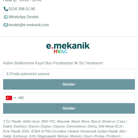
Hafta İçi : 09:00 - 18:00
0216 398 01 90
WhatsApp Destek
destek@e-mekanik.com
Haber Bültenimize Kayıt Olun Fırsatlardan İlk Siz Yararlanın!
Gönder
Gönder
3 Öz Plastik
Airfel
Ayen
BAY-TEC
Baymak
Beybi
Beze
Bosch
Buderus
Case
Daikin
Danfoss
Daxom
Daylux
Dayson
Demirdöküm
Derby
DM Metal
ECA
Emir Plastik
ERG
ESKA
ETNA
Grundfos
Henkel
Honeywell
Işıldar Plastik
İtek
Kalde
Karbosan
KAS
Magmaweld
Metsan
Moneks
Norm
Pimtaş
Protherm