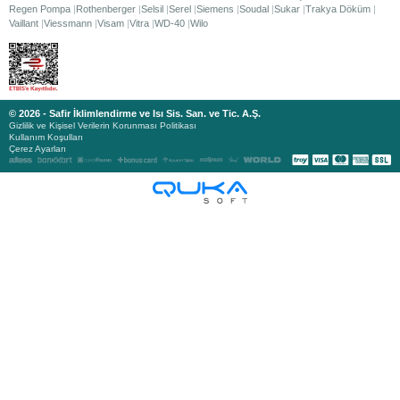
Regen Pompa
Rothenberger
Selsil
Serel
Siemens
Soudal
Sukar
Trakya Döküm
Vaillant
Viessmann
Visam
Vitra
WD-40
Wilo
© 2026 - Safir İklimlendirme ve Isı Sis. San. ve Tic. A.Ş.
Gizlilik ve Kişisel Verilerin Korunması Politikası
Kullanım Koşulları
Çerez Ayarları