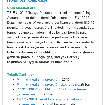
ISO/EN(U11) Konik Rakor
Ürün standartları:
TS-EN 10242
Trakya Döküm
temper dökme demir fittingleri,
Avrupa temper dökme demir fitting standardı EN 10242
Dizayn sembolü “A” ve uluslararası fitting standardı ISO 49
normlarına uygun olarak üretilmektedir. Her iki standart da
temper dökme demirden imal edilen dişli boru fittinglerin
sahip olması gereken dizayn ve performans kriterlerini
tanımlamaktadır. Trakya Döküm fittingleri her iki standardın
tüm gerekliliklerini yerine getirecek şekilde ve
aşağıda
belirtilen basınç ve sıcaklık limitlerinde tüm akışkan ve
gazların (hava, su doğal gaz, sıvı yakıtlar vs.)
taşınmasına uygun olarak üretilmektedir
.
Teknik Özellikler
Minimum çalışma sıcaklığı:
-20°C.
Minimum çalışma sıcaklığındaki basınç:
25 bar.
-20°C - 120°C sıcaklık aralığında maksimum
çalışma basıncı:
25 bar.
120°C - 300°C sıcaklık aralığında maksimum
çalışma basıncı:
25 - 20 bar aralığında.