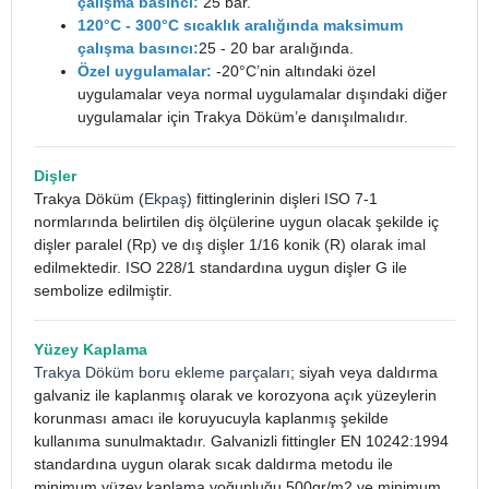
çalışma basıncı:
25 bar.
120°C - 300°C sıcaklık aralığında maksimum
çalışma basıncı:
25 - 20 bar aralığında.
Özel uygulamalar:
-20°C’nin altındaki özel
uygulamalar veya normal uygulamalar dışındaki diğer
uygulamalar için Trakya Döküm’e danışılmalıdır.
Dişler
Trakya Döküm (
Ekpaş
) fittinglerinin dişleri ISO 7-1
normlarında belirtilen diş ölçülerine uygun olacak şekilde iç
dişler paralel (Rp) ve dış dişler 1/16 konik (R) olarak imal
edilmektedir. ISO 228/1 standardına uygun dişler G ile
sembolize edilmiştir.
Yüzey Kaplama
Trakya Döküm boru ekleme parçaları
; siyah veya daldırma
galvaniz ile kaplanmış olarak ve korozyona açık yüzeylerin
korunması amacı ile koruyucuyla kaplanmış şekilde
kullanıma sunulmaktadır. Galvanizli fittingler EN 10242:1994
standardına uygun olarak sıcak daldırma metodu ile
minimum yüzey kaplama yoğunluğu 500gr/m2 ve minimum