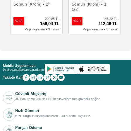
Somun (Krom) - 2"
Somun (Krom) - 1
1/2"
202,85 TL
146,22 TL
%23
%23
156,04 TL
112,48 TL
Peşin Fiyatına x 3 Taksit
Peşin Fiyatına x 3 Taksit
Mobile Uygulamaya
özel avantajlardan yararlanın!
X
Takipte Kal!
Güvenli Alışveriş
3D Secure ve 256 Bit SSL ile alışverişte tam güvenlik sağlar.
Hızlı Gönderi
Hızlı kargo ile siparişlerinizi en kısa sürede ulaştırırız.
Parçalı Ödeme