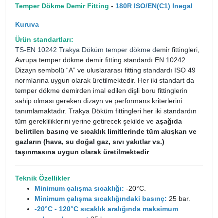
Temper Dökme Demir Fitting
-
180R ISO/EN(C1) Inegal
Kuruva
Ürün standartları:
TS-EN 10242
Trakya Döküm
temper dökme de
mir fittingleri,
Avrupa temper dökme demir fitting standardı EN 10242
Dizayn sembolü “A” ve uluslararası fitting standardı ISO 49
normlarına uygun olarak üretilmektedir. Her iki standart da
temper dökme demirden imal edilen dişli boru fittinglerin
sahip olması gereken dizayn ve performans kriterlerini
tanımlamaktadır. Trakya Döküm fittingleri her iki standardın
tüm gerekliliklerini yerine getirecek şekilde ve
aşağıda
belirtilen basınç ve sıcaklık limitlerinde tüm akışkan ve
gazların (hava, su doğal gaz, sıvı yakıtlar vs.)
taşınmasına uygun olarak üretilmektedir
.
Teknik Özellikler
Minimum çalışma sıcaklığı:
-20°C.
Minimum çalışma sıcaklığındaki basınç:
25 bar.
-20°C - 120°C sıcaklık aralığında maksimum