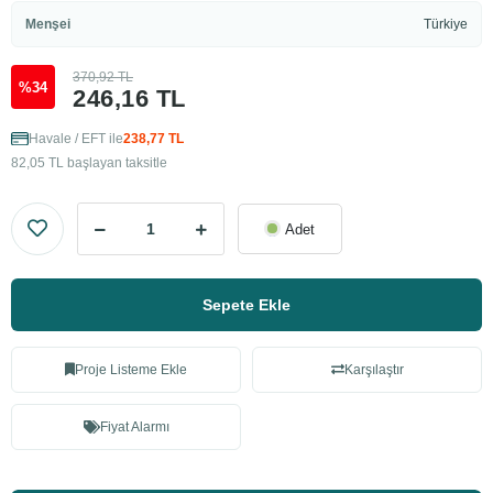
Menşei
Türkiye
370,92 TL
%34
246,16 TL
Havale / EFT ile
238,77 TL
82,05 TL başlayan taksitle
Adet
Sepete Ekle
Proje Listeme Ekle
Karşılaştır
Fiyat Alarmı