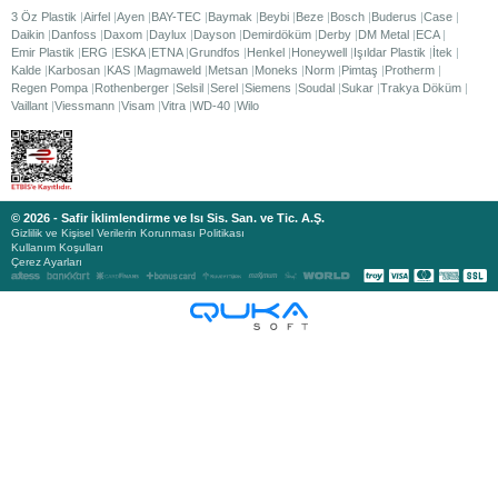
3 Öz Plastik
Airfel
Ayen
BAY-TEC
Baymak
Beybi
Beze
Bosch
Buderus
Case
Daikin
Danfoss
Daxom
Daylux
Dayson
Demirdöküm
Derby
DM Metal
ECA
Emir Plastik
ERG
ESKA
ETNA
Grundfos
Henkel
Honeywell
Işıldar Plastik
İtek
Kalde
Karbosan
KAS
Magmaweld
Metsan
Moneks
Norm
Pimtaş
Protherm
Regen Pompa
Rothenberger
Selsil
Serel
Siemens
Soudal
Sukar
Trakya Döküm
Vaillant
Viessmann
Visam
Vitra
WD-40
Wilo
© 2026 - Safir İklimlendirme ve Isı Sis. San. ve Tic. A.Ş.
Gizlilik ve Kişisel Verilerin Korunması Politikası
Kullanım Koşulları
Çerez Ayarları