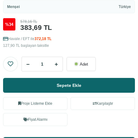
Menşei
Türkiye
578,16 TL
%34
383,69 TL
Havale / EFT ile
372,18 TL
127,90 TL başlayan taksitle
Adet
Sepete Ekle
Proje Listeme Ekle
Karşılaştır
Fiyat Alarmı