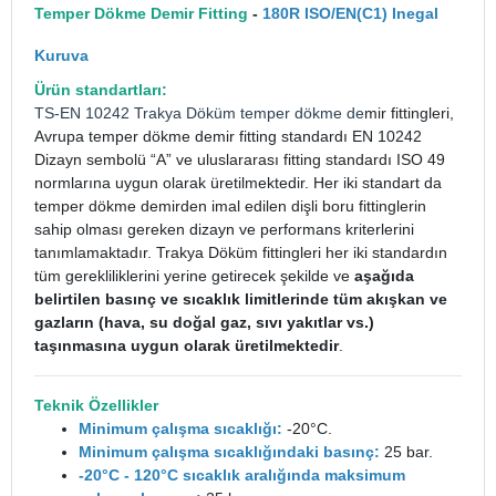
Temper Dökme Demir Fitting
-
180R ISO/EN(C1) Inegal
Kuruva
Ürün standartları:
TS-EN 10242
Trakya Döküm
temper dökme de
mir fittingleri,
Avrupa temper dökme demir fitting standardı EN 10242
Dizayn sembolü “A” ve uluslararası fitting standardı ISO 49
normlarına uygun olarak üretilmektedir. Her iki standart da
temper dökme demirden imal edilen dişli boru fittinglerin
sahip olması gereken dizayn ve performans kriterlerini
tanımlamaktadır. Trakya Döküm fittingleri her iki standardın
tüm gerekliliklerini yerine getirecek şekilde ve
aşağıda
belirtilen basınç ve sıcaklık limitlerinde tüm akışkan ve
gazların (hava, su doğal gaz, sıvı yakıtlar vs.)
taşınmasına uygun olarak üretilmektedir
.
Teknik Özellikler
Minimum çalışma sıcaklığı:
-20°C.
Minimum çalışma sıcaklığındaki basınç:
25 bar.
-20°C - 120°C sıcaklık aralığında maksimum