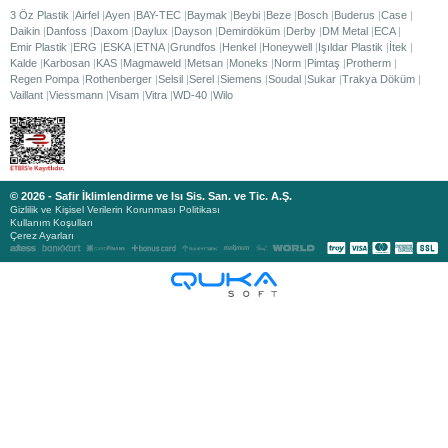
3 Öz Plastik
Airfel
Ayen
BAY-TEC
Baymak
Beybi
Beze
Bosch
Buderus
Case
Daikin
Danfoss
Daxom
Daylux
Dayson
Demirdöküm
Derby
DM Metal
ECA
Emir Plastik
ERG
ESKA
ETNA
Grundfos
Henkel
Honeywell
Işıldar Plastik
İtek
Kalde
Karbosan
KAS
Magmaweld
Metsan
Moneks
Norm
Pimtaş
Protherm
Regen Pompa
Rothenberger
Selsil
Serel
Siemens
Soudal
Sukar
Trakya Döküm
Vaillant
Viessmann
Visam
Vitra
WD-40
Wilo
© 2026 - Safir İklimlendirme ve Isı Sis. San. ve Tic. A.Ş.
Gizlilik ve Kişisel Verilerin Korunması Politikası
Kullanım Koşulları
Çerez Ayarları