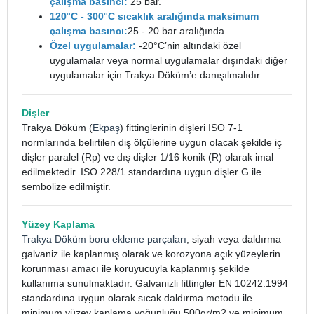
çalışma basıncı:
25 bar.
120°C - 300°C sıcaklık aralığında maksimum
çalışma basıncı:
25 - 20 bar aralığında.
Özel uygulamalar:
-20°C’nin altındaki özel
uygulamalar veya normal uygulamalar dışındaki diğer
uygulamalar için Trakya Döküm’e danışılmalıdır.
Dişler
Trakya Döküm (
Ekpaş
) fittinglerinin dişleri ISO 7-1
normlarında belirtilen diş ölçülerine uygun olacak şekilde iç
dişler paralel (Rp) ve dış dişler 1/16 konik (R) olarak imal
edilmektedir. ISO 228/1 standardına uygun dişler G ile
sembolize edilmiştir.
Yüzey Kaplama
Trakya Döküm boru ekleme parçaları
; siyah veya daldırma
galvaniz ile kaplanmış olarak ve korozyona açık yüzeylerin
korunması amacı ile koruyucuyla kaplanmış şekilde
kullanıma sunulmaktadır. Galvanizli fittingler EN 10242:1994
standardına uygun olarak sıcak daldırma metodu ile
minimum yüzey kaplama yoğunluğu 500gr/m2 ve minimum