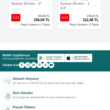
Somun (Krom) - 2"
Somun (Krom) - 1
1/2"
202,85 TL
146,22 TL
%23
%23
156,04 TL
112,48 TL
Peşin Fiyatına x 3 Taksit
Peşin Fiyatına x 3 Taksit
Mobile Uygulamaya
özel avantajlardan yararlanın!
X
Takipte Kal!
Güvenli Alışveriş
3D Secure ve 256 Bit SSL ile alışverişte tam güvenlik sağlar.
Hızlı Gönderi
Hızlı kargo ile siparişlerinizi en kısa sürede ulaştırırız.
Parçalı Ödeme