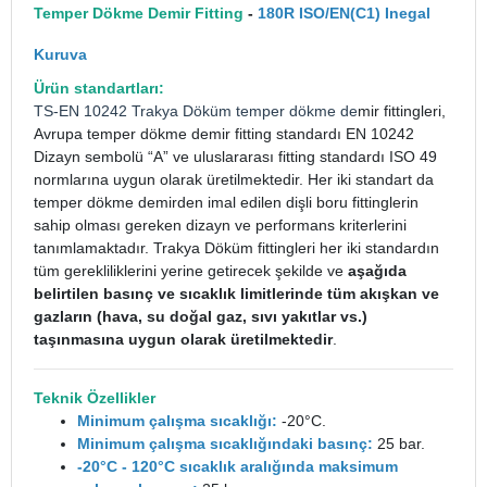
Temper Dökme Demir Fitting
-
180R ISO/EN(C1) Inegal
Kuruva
Ürün standartları:
TS-EN 10242
Trakya Döküm
temper dökme de
mir fittingleri,
Avrupa temper dökme demir fitting standardı EN 10242
Dizayn sembolü “A” ve uluslararası fitting standardı ISO 49
normlarına uygun olarak üretilmektedir. Her iki standart da
temper dökme demirden imal edilen dişli boru fittinglerin
sahip olması gereken dizayn ve performans kriterlerini
tanımlamaktadır. Trakya Döküm fittingleri her iki standardın
tüm gerekliliklerini yerine getirecek şekilde ve
aşağıda
belirtilen basınç ve sıcaklık limitlerinde tüm akışkan ve
gazların (hava, su doğal gaz, sıvı yakıtlar vs.)
taşınmasına uygun olarak üretilmektedir
.
Teknik Özellikler
Minimum çalışma sıcaklığı:
-20°C.
Minimum çalışma sıcaklığındaki basınç:
25 bar.
-20°C - 120°C sıcaklık aralığında maksimum