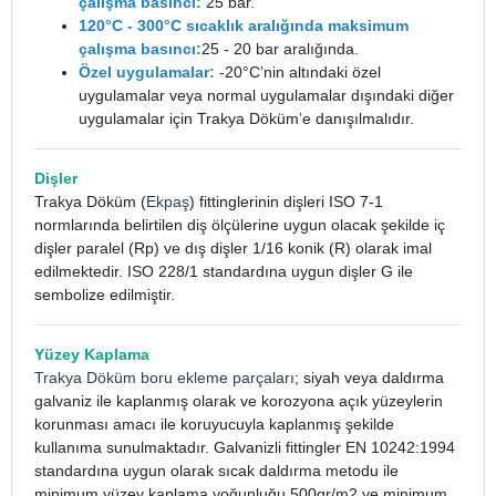
çalışma basıncı:
25 bar.
120°C - 300°C sıcaklık aralığında maksimum
çalışma basıncı:
25 - 20 bar aralığında.
Özel uygulamalar:
-20°C’nin altındaki özel
uygulamalar veya normal uygulamalar dışındaki diğer
uygulamalar için Trakya Döküm’e danışılmalıdır.
Dişler
Trakya Döküm (
Ekpaş
) fittinglerinin dişleri ISO 7-1
normlarında belirtilen diş ölçülerine uygun olacak şekilde iç
dişler paralel (Rp) ve dış dişler 1/16 konik (R) olarak imal
edilmektedir. ISO 228/1 standardına uygun dişler G ile
sembolize edilmiştir.
Yüzey Kaplama
Trakya Döküm boru ekleme parçaları
; siyah veya daldırma
galvaniz ile kaplanmış olarak ve korozyona açık yüzeylerin
korunması amacı ile koruyucuyla kaplanmış şekilde
kullanıma sunulmaktadır. Galvanizli fittingler EN 10242:1994
standardına uygun olarak sıcak daldırma metodu ile
minimum yüzey kaplama yoğunluğu 500gr/m2 ve minimum