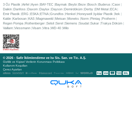
3 Öz Plastik
Airfel
Ayen
BAY-TEC
Baymak
Beybi
Beze
Bosch
Buderus
Case
Daikin
Danfoss
Daxom
Daylux
Dayson
Demirdöküm
Derby
DM Metal
ECA
Emir Plastik
ERG
ESKA
ETNA
Grundfos
Henkel
Honeywell
Işıldar Plastik
İtek
Kalde
Karbosan
KAS
Magmaweld
Metsan
Moneks
Norm
Pimtaş
Protherm
Regen Pompa
Rothenberger
Selsil
Serel
Siemens
Soudal
Sukar
Trakya Döküm
Vaillant
Viessmann
Visam
Vitra
WD-40
Wilo
© 2026 - Safir İklimlendirme ve Isı Sis. San. ve Tic. A.Ş.
Gizlilik ve Kişisel Verilerin Korunması Politikası
Kullanım Koşulları
Çerez Ayarları