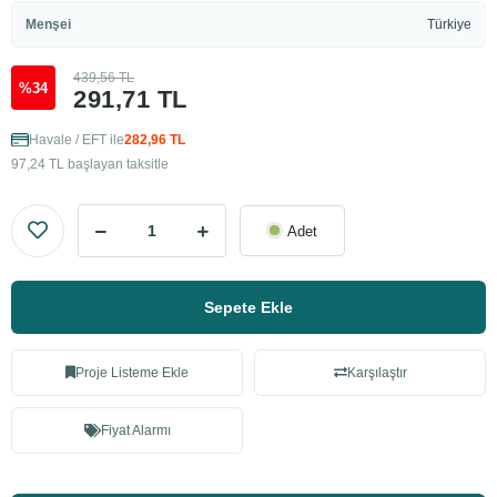
Menşei
Türkiye
439,56 TL
%34
291,71 TL
Havale / EFT ile
282,96 TL
97,24 TL başlayan taksitle
Adet
Sepete Ekle
Proje Listeme Ekle
Karşılaştır
Fiyat Alarmı