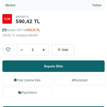
Menşei
Türkiye
889,68 TL
%34
590,42 TL
Havale / EFT ile
572,71 TL
196,81 TL başlayan taksitle
Adet
Sepete Ekle
Proje Listeme Ekle
Karşılaştır
Fiyat Alarmı