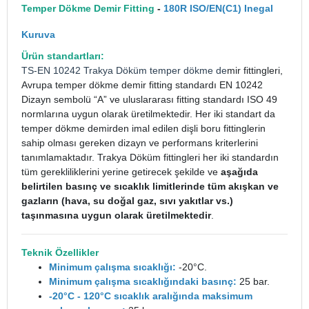
Temper Dökme Demir Fitting
-
180R ISO/EN(C1) Inegal
Kuruva
Ürün standartları:
TS-EN 10242
Trakya Döküm
temper dökme de
mir fittingleri,
Avrupa temper dökme demir fitting standardı EN 10242
Dizayn sembolü “A” ve uluslararası fitting standardı ISO 49
normlarına uygun olarak üretilmektedir. Her iki standart da
temper dökme demirden imal edilen dişli boru fittinglerin
sahip olması gereken dizayn ve performans kriterlerini
tanımlamaktadır. Trakya Döküm fittingleri her iki standardın
tüm gerekliliklerini yerine getirecek şekilde ve
aşağıda
belirtilen basınç ve sıcaklık limitlerinde tüm akışkan ve
gazların (hava, su doğal gaz, sıvı yakıtlar vs.)
taşınmasına uygun olarak üretilmektedir
.
Teknik Özellikler
Minimum çalışma sıcaklığı:
-20°C.
Minimum çalışma sıcaklığındaki basınç:
25 bar.
-20°C - 120°C sıcaklık aralığında maksimum