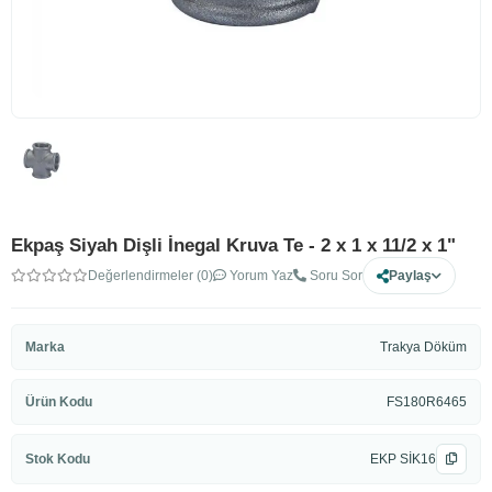
Ekpaş Siyah Dişli İnegal Kruva Te - 2 x 1 x 11/2 x 1"
Değerlendirmeler (0)
Yorum Yaz
Soru Sor
Paylaş
Marka
Trakya Döküm
Ürün Kodu
FS180R6465
Stok Kodu
EKP SİK16