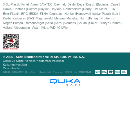
3 Öz Plastik
Airfel
Ayen
BAY-TEC
Baymak
Beybi
Beze
Bosch
Buderus
Case
Daikin
Danfoss
Daxom
Daylux
Dayson
Demirdöküm
Derby
DM Metal
ECA
Emir Plastik
ERG
ESKA
ETNA
Grundfos
Henkel
Honeywell
Işıldar Plastik
İtek
Kalde
Karbosan
KAS
Magmaweld
Metsan
Moneks
Norm
Pimtaş
Protherm
Regen Pompa
Rothenberger
Selsil
Serel
Siemens
Soudal
Sukar
Trakya Döküm
Vaillant
Viessmann
Visam
Vitra
WD-40
Wilo
© 2026 - Safir İklimlendirme ve Isı Sis. San. ve Tic. A.Ş.
Gizlilik ve Kişisel Verilerin Korunması Politikası
Kullanım Koşulları
Çerez Ayarları