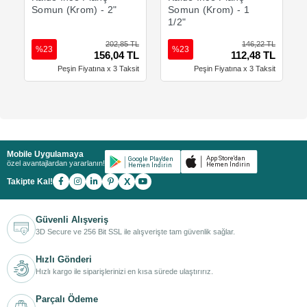
Somun (Krom) - 2"
Somun (Krom) - 1
1/2"
202,85 TL
146,22 TL
%23
%23
156,04 TL
112,48 TL
Peşin Fiyatına x 3 Taksit
Peşin Fiyatına x 3 Taksit
Mobile Uygulamaya
özel avantajlardan yararlanın!
X
Takipte Kal!
Güvenli Alışveriş
3D Secure ve 256 Bit SSL ile alışverişte tam güvenlik sağlar.
Hızlı Gönderi
Hızlı kargo ile siparişlerinizi en kısa sürede ulaştırırız.
Parçalı Ödeme