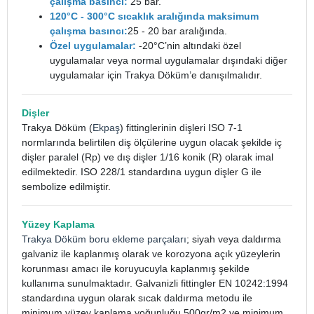
çalışma basıncı:
25 bar.
120°C - 300°C sıcaklık aralığında maksimum
çalışma basıncı:
25 - 20 bar aralığında.
Özel uygulamalar:
-20°C’nin altındaki özel
uygulamalar veya normal uygulamalar dışındaki diğer
uygulamalar için Trakya Döküm’e danışılmalıdır.
Dişler
Trakya Döküm (
Ekpaş
) fittinglerinin dişleri ISO 7-1
normlarında belirtilen diş ölçülerine uygun olacak şekilde iç
dişler paralel (Rp) ve dış dişler 1/16 konik (R) olarak imal
edilmektedir. ISO 228/1 standardına uygun dişler G ile
sembolize edilmiştir.
Yüzey Kaplama
Trakya Döküm boru ekleme parçaları
; siyah veya daldırma
galvaniz ile kaplanmış olarak ve korozyona açık yüzeylerin
korunması amacı ile koruyucuyla kaplanmış şekilde
kullanıma sunulmaktadır. Galvanizli fittingler EN 10242:1994
standardına uygun olarak sıcak daldırma metodu ile
minimum yüzey kaplama yoğunluğu 500gr/m2 ve minimum