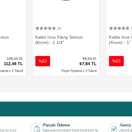
(0)
Ekle
Sepete Ekle
Somun
Kalde İnce Flanş Somun
Kalde İnce
(Krom) - 1 1/4"
(Krom) - 1"
146,22 TL
88,19 TL
%23
%23
112,48 TL
67,84 TL
yatına x 3 Taksit
Peşin Fiyatına x 3 Taksit
Parçalı Ödeme
Geniş 
inizi en kısa
Siparişlerinizi birden fazla kredi kartı ile
Verimli 