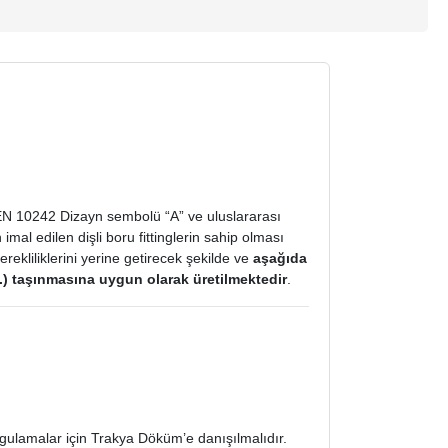
ı EN 10242 Dizayn sembolü “A” ve uluslararası
al edilen dişli boru fittinglerin sahip olması
rekliliklerini yerine getirecek şekilde ve
aşağıda
vs.) taşınmasına uygun olarak üretilmektedir
.
gulamalar için Trakya Döküm’e danışılmalıdır.