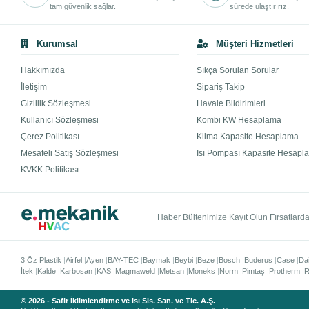
tam güvenlik sağlar.
sürede ulaştırırız.
Kurumsal
Müşteri Hizmetleri
Hakkımızda
Sıkça Sorulan Sorular
İletişim
Sipariş Takip
Gizlilik Sözleşmesi
Havale Bildirimleri
Kullanıcı Sözleşmesi
Kombi KW Hesaplama
Çerez Politikası
Klima Kapasite Hesaplama
Mesafeli Satış Sözleşmesi
Isı Pompası Kapasite Hesapl
KVKK Politikası
Haber Bültenimize Kayıt Olun Fırsatlardan
3 Öz Plastik
Airfel
Ayen
BAY-TEC
Baymak
Beybi
Beze
Bosch
Buderus
Case
Da
İtek
Kalde
Karbosan
KAS
Magmaweld
Metsan
Moneks
Norm
Pimtaş
Protherm
R
© 2026 - Safir İklimlendirme ve Isı Sis. San. ve Tic. A.Ş.