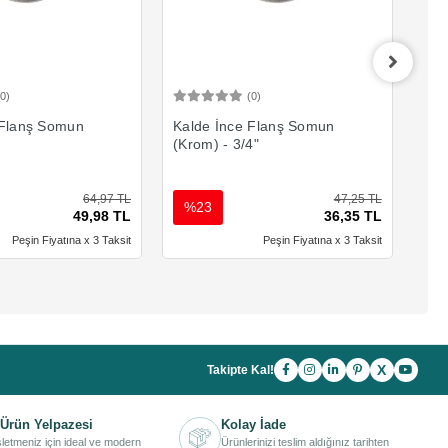
(0)
(0)
Sepete Ekle
Sepete Ekle
 Flanş Somun
Kalde İnce Flanş Somun
Kal
(Krom) - 3/4"
(Kr
64,97 TL
47,25 TL
%23
%
49,98 TL
36,35 TL
Peşin Fiyatına x 3 Taksit
Peşin Fiyatına x 3 Taksit
X
Takipte Kal!
Ürün Yelpazesi
Kolay İade
işletmeniz için ideal ve modern
Ürünlerinizi teslim aldığınız tarihten