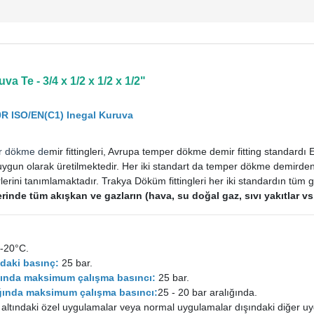
a Te - 3/4 x 1/2 x 1/2 x 1/2"
0R ISO/EN(C1) Inegal Kuruva
r dökme de
mir fittingleri, Avrupa temper dökme demir fitting standard
uygun olarak üretilmektedir. Her iki standart da temper dökme demirden im
rini tanımlamaktadır. Trakya Döküm fittingleri her iki standardın tüm ge
tlerinde tüm akışkan ve gazların (hava, su doğal gaz, sıvı yakıtlar 
-20°C.
daki basınç:
25 bar.
ığında maksimum çalışma basıncı:
25 bar.
lığında maksimum çalışma basıncı:
25 - 20 bar aralığında.
 altındaki özel uygulamalar veya normal uygulamalar dışındaki diğer uy