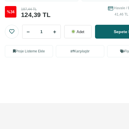
Havale / 
187,44 TL
%34
124,39 TL
41,46 TL 
Sepete 
Adet
Proje Listeme Ekle
Karşılaştır
Fiy