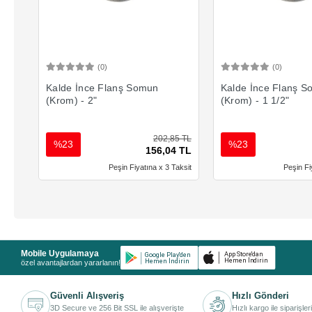
(0)
(0)
Sepete Ekle
Sepete 
Kalde İnce Flanş Somun
Kalde İnce Flanş 
(Krom) - 2"
(Krom) - 1 1/2"
202,85 TL
%23
%23
156,04 TL
Peşin Fiyatına x 3 Taksit
Peşin Fi
Mobile Uygulamaya
özel avantajlardan yararlanın!
Güvenli Alışveriş
Hızlı Gönderi
3D Secure ve 256 Bit SSL ile alışverişte
Hızlı kargo ile siparişler