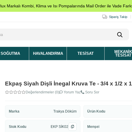
ylux Markalı Kombi, Klima ve Isı Pompalarında Mail Order ile Vade Farks
Sipariş Takip
MEKANI
SOĞUTMA
HAVALANDIRMA
TESISAT
TESISAT
Ekpaş Siyah Dişli İnegal Kruva Te - 3/4 x 1/2 x 1
Değerlendirmeler (0)
Yorum Yaz
Soru Sor
Marka
Trakya Döküm
Ürün Kodu
Stok Kodu
EKP SİK02
Menşei