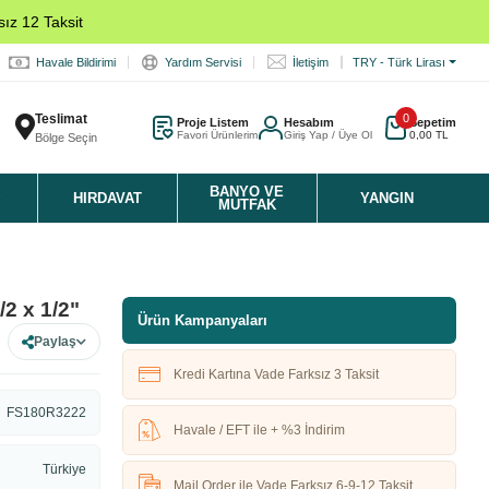
ız 12 Taksit
Havale Bildirimi
Yardım Servisi
İletişim
TRY - Türk Lirası
Teslimat
0
Proje Listem
Hesabım
Sepetim
Favori Ürünlerim
Giriş Yap / Üye Ol
0,00 TL
Bölge Seçin
K
BANYO VE
HIRDAVAT
YANGIN
MUTFAK
/2 x 1/2"
Ürün Kampanyaları
Paylaş
Kredi Kartına Vade Farksız 3 Taksit
FS180R3222
Havale / EFT ile + %3 İndirim
Türkiye
Mail Order ile Vade Farksız 6-9-12 Taksit