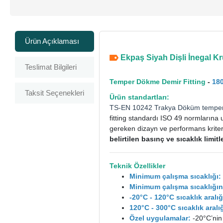
Ürün Açıklaması
Ekpaş Siyah Dişli İnegal Kruv
Teslimat Bilgileri
Temper Dökme Demir Fitting
-
18
Taksit Seçenekleri
Ürün standartları:
TS-EN 10242
Trakya Döküm
tempe
fitting standardı ISO 49 normlarına 
gereken dizayn ve performans kriterle
belirtilen basınç ve sıcaklık limi
Teknik Özellikler
Minimum çalışma sıcaklığı:
Minimum çalışma sıcaklığın
-20°C - 120°C sıcaklık aral
120°C - 300°C sıcaklık ara
Özel uygulamalar:
-20°C’nin