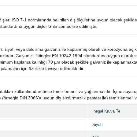
in dişleri ISO 7-1 normlarında belirtilen diş ölçülerine uygun olacak şekilde
standardına uygun dişler G ile sembolize edilmiştir.
rı
; siyah veya daldırma galvaniz ile kaplanmış olarak ve korozyona açı
aktadır. Galvanizli fittingler EN 10242:1994 standardına uygun olarak
mum kaplama kalınlığı 70 µm olacak şekilde galvaniz ile kaplanmaktad
gulamaları için özellikle tavsiye edilmektedir.
n yatakları kullanılmadan önce temizlenmeli ve yağlanmalıdır. İçme suyu
 (örneğin DIN 3066’a uygun diş sızdırmazlık pastası ile) temizlenmeli v
İnegal Kruva Te
Siyah