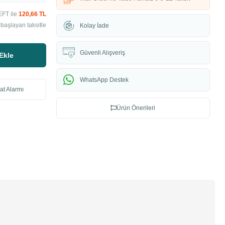
EFT ile
120,66 TL
başlayan taksitle
Kolay İade
Güvenli Alışveriş
Ekle
WhatsApp Destek
at Alarmı
Ürün Önerileri