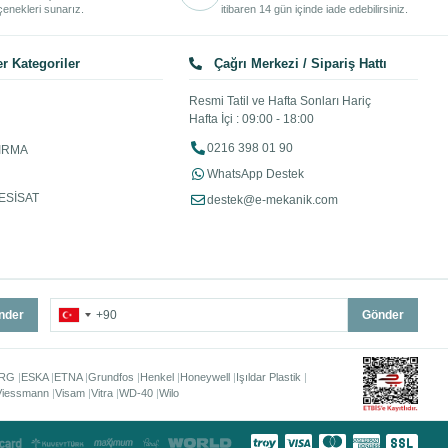
enekleri sunarız.
itibaren 14 gün içinde iade edebilirsiniz.
r Kategoriler
Çağrı Merkezi / Sipariş Hattı
Resmi Tatil ve Hafta Sonları Hariç
Hafta İçi : 09:00 - 18:00
0216 398 01 90
IRMA
WhatsApp Destek
ESİSAT
destek@e-mekanik.com
nder
Gönder
RG
ESKA
ETNA
Grundfos
Henkel
Honeywell
Işıldar Plastik
Viessmann
Visam
Vitra
WD-40
Wilo