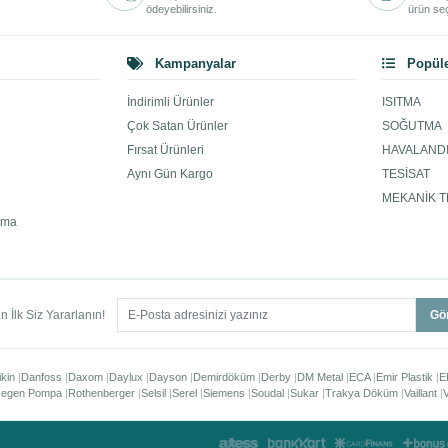
ödeyebilirsiniz.
ürün seç
Kampanyalar
Popüle
İndirimli Ürünler
ISITMA
Çok Satan Ürünler
SOĞUTMA
Fırsat Ürünleri
HAVALAND
Aynı Gün Kargo
TESİSAT
MEKANİK T
ama
 İlk Siz Yararlanın!
Gö
ikin
Danfoss
Daxom
Daylux
Dayson
Demirdöküm
Derby
DM Metal
ECA
Emir Plastik
E
egen Pompa
Rothenberger
Selsil
Serel
Siemens
Soudal
Sukar
Trakya Döküm
Vaillant