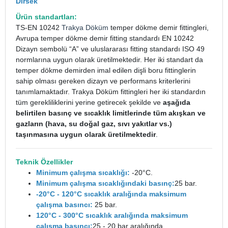
Dirsek
Ürün standartları:
TS-EN 10242
Trakya Döküm
temper dökme demir fittingleri,
Avrupa temper dökme demir fitting standardı EN 10242
Dizayn sembolü “A” ve uluslararası fitting standardı ISO 49
normlarına uygun olarak üretilmektedir. Her iki standart da
temper dökme demirden imal edilen dişli boru fittinglerin
sahip olması gereken dizayn ve performans kriterlerini
tanımlamaktadır. Trakya Döküm fittingleri her iki standardın
tüm gerekliliklerini yerine getirecek şekilde ve
aşağıda
belirtilen basınç ve sıcaklık limitlerinde tüm akışkan ve
gazların (hava, su doğal gaz, sıvı yakıtlar vs.)
taşınmasına uygun olarak üretilmektedir
.
Teknik Özellikler
Minimum çalışma sıcaklığı:
-20°C.
Minimum çalışma sıcaklığındaki basınç:
25 bar.
-20°C - 120°C sıcaklık aralığında maksimum
çalışma basıncı:
25 bar.
120°C - 300°C sıcaklık aralığında maksimum
çalışma basıncı:
25 - 20 bar aralığında.