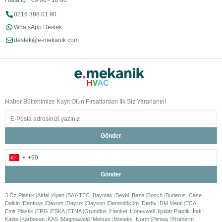
Hafta İçi : 09:00 - 18:00
0216 398 01 90
WhatsApp Destek
destek@e-mekanik.com
Haber Bültenimize Kayıt Olun Fırsatlardan İlk Siz Yararlanın!
Gönder
Gönder
3 Öz Plastik
Airfel
Ayen
BAY-TEC
Baymak
Beybi
Beze
Bosch
Buderus
Case
Daikin
Danfoss
Daxom
Daylux
Dayson
Demirdöküm
Derby
DM Metal
ECA
Emir Plastik
ERG
ESKA
ETNA
Grundfos
Henkel
Honeywell
Işıldar Plastik
İtek
Kalde
Karbosan
KAS
Magmaweld
Metsan
Moneks
Norm
Pimtaş
Protherm