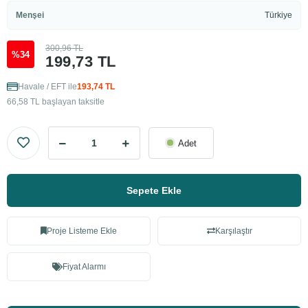
Menşei
Türkiye
300,96 TL
%34
199,73 TL
Havale / EFT ile
193,74 TL
66,58 TL başlayan taksitle
Adet
Sepete Ekle
Proje Listeme Ekle
Karşılaştır
Fiyat Alarmı