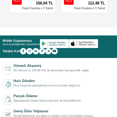
%23
%23
156,04 TL
112,48 TL
Peşin Fiyatına x 3 Taksit
Peşin Fiyatına x 3 Taksit
Mobile Uygulamaya
özel avantajlardan yararlanın!
X
Takipte Kal!
Güvenli Alışveriş
3D Secure ve 256 Bit SSL ile alışverişte tam güvenlik sağlar.
Hızlı Gönderi
Hızlı kargo ile siparişlerinizi en kısa sürede ulaştırırız.
Parçalı Ödeme
Siparişlerinizi birden fazla kredi kartı ile ödeyebilirsiniz.
Geniş Ürün Yelpazesi
Verimli işletmeniz için ideal ve modern ürün seçenekleri sunarız.