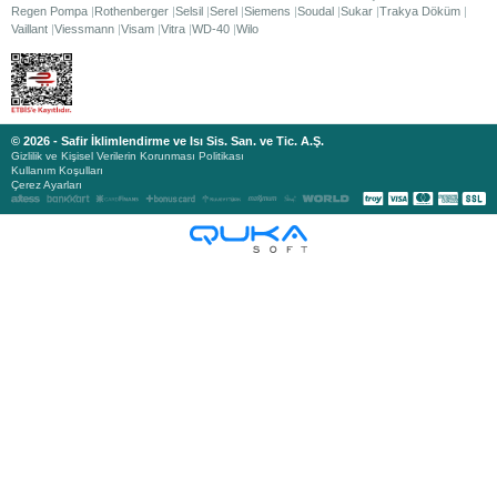
Regen Pompa
Rothenberger
Selsil
Serel
Siemens
Soudal
Sukar
Trakya Döküm
Vaillant
Viessmann
Visam
Vitra
WD-40
Wilo
© 2026 - Safir İklimlendirme ve Isı Sis. San. ve Tic. A.Ş.
Gizlilik ve Kişisel Verilerin Korunması Politikası
Kullanım Koşulları
Çerez Ayarları