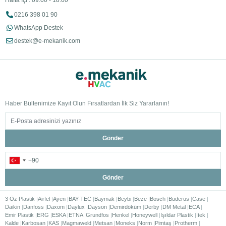
Hafta İçi : 09:00 - 18:00
0216 398 01 90
WhatsApp Destek
destek@e-mekanik.com
Haber Bültenimize Kayıt Olun Fırsatlardan İlk Siz Yararlanın!
Gönder
Gönder
3 Öz Plastik
Airfel
Ayen
BAY-TEC
Baymak
Beybi
Beze
Bosch
Buderus
Case
Daikin
Danfoss
Daxom
Daylux
Dayson
Demirdöküm
Derby
DM Metal
ECA
Emir Plastik
ERG
ESKA
ETNA
Grundfos
Henkel
Honeywell
Işıldar Plastik
İtek
Kalde
Karbosan
KAS
Magmaweld
Metsan
Moneks
Norm
Pimtaş
Protherm