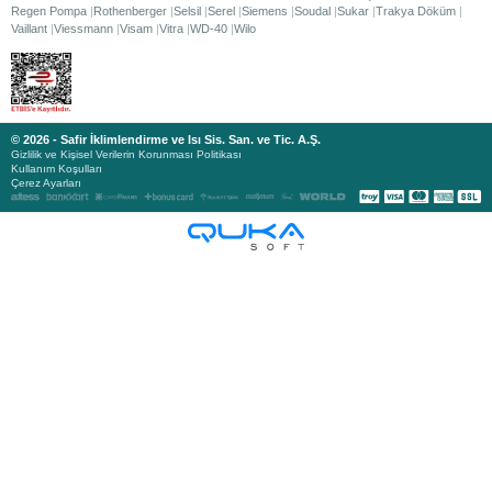
Regen Pompa
Rothenberger
Selsil
Serel
Siemens
Soudal
Sukar
Trakya Döküm
Vaillant
Viessmann
Visam
Vitra
WD-40
Wilo
© 2026 - Safir İklimlendirme ve Isı Sis. San. ve Tic. A.Ş.
Gizlilik ve Kişisel Verilerin Korunması Politikası
Kullanım Koşulları
Çerez Ayarları