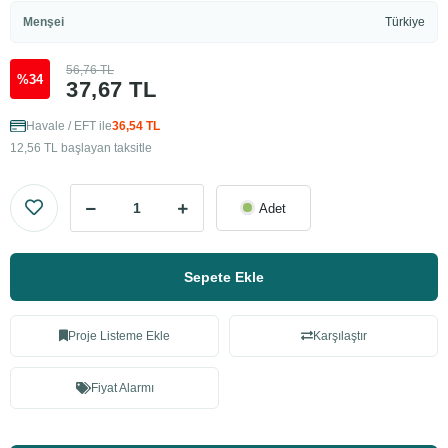
Menşei
Türkiye
56,76 TL
%34
37,67 TL
Havale / EFT ile
36,54 TL
12,56 TL başlayan taksitle
Adet
Sepete Ekle
Proje Listeme Ekle
Karşılaştır
Fiyat Alarmı