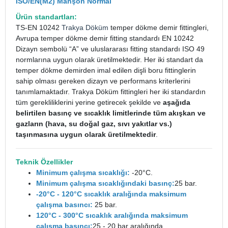
ISO/EN(M2) Manşon Normal
Ürün standartları:
TS-EN 10242
Trakya Döküm
temper dökme demir fittingleri,
Avrupa temper dökme demir fitting standardı EN 10242
Dizayn sembolü “A” ve uluslararası fitting standardı ISO 49
normlarına uygun olarak üretilmektedir. Her iki standart da
temper dökme demirden imal edilen dişli boru fittinglerin
sahip olması gereken dizayn ve performans kriterlerini
tanımlamaktadır. Trakya Döküm fittingleri her iki standardın
tüm gerekliliklerini yerine getirecek şekilde ve
aşağıda
belirtilen basınç ve sıcaklık limitlerinde tüm akışkan ve
gazların (hava, su doğal gaz, sıvı yakıtlar vs.)
taşınmasına uygun olarak üretilmektedir
.
Teknik Özellikler
Minimum çalışma sıcaklığı:
-20°C.
Minimum çalışma sıcaklığındaki basınç:
25 bar.
-20°C - 120°C sıcaklık aralığında maksimum
çalışma basıncı:
25 bar.
120°C - 300°C sıcaklık aralığında maksimum
çalışma basıncı:
25 - 20 bar aralığında.