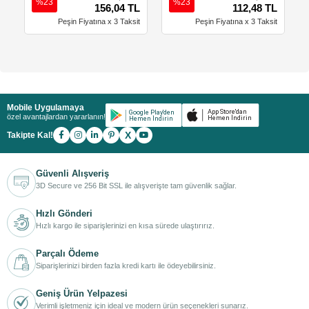
%23
%23
156,04 TL
112,48 TL
Peşin Fiyatına x 3 Taksit
Peşin Fiyatına x 3 Taksit
Mobile Uygulamaya
özel avantajlardan yararlanın!
X
Takipte Kal!
Güvenli Alışveriş
3D Secure ve 256 Bit SSL ile alışverişte tam güvenlik sağlar.
Hızlı Gönderi
Hızlı kargo ile siparişlerinizi en kısa sürede ulaştırırız.
Parçalı Ödeme
Siparişlerinizi birden fazla kredi kartı ile ödeyebilirsiniz.
Geniş Ürün Yelpazesi
Verimli işletmeniz için ideal ve modern ürün seçenekleri sunarız.