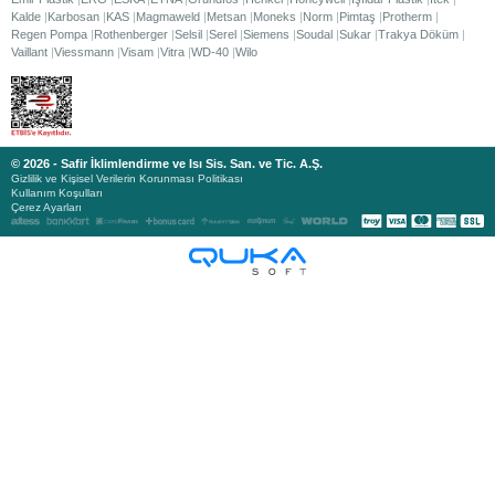
Kalde
Karbosan
KAS
Magmaweld
Metsan
Moneks
Norm
Pimtaş
Protherm
Regen Pompa
Rothenberger
Selsil
Serel
Siemens
Soudal
Sukar
Trakya Döküm
Vaillant
Viessmann
Visam
Vitra
WD-40
Wilo
© 2026 - Safir İklimlendirme ve Isı Sis. San. ve Tic. A.Ş.
Gizlilik ve Kişisel Verilerin Korunması Politikası
Kullanım Koşulları
Çerez Ayarları