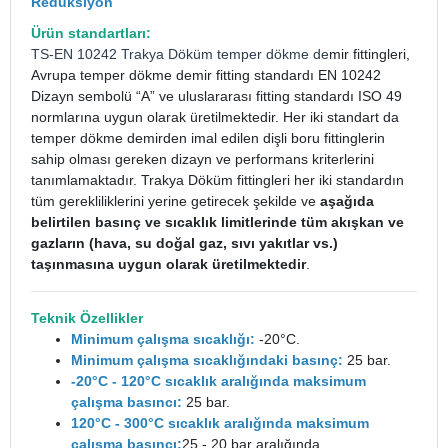
Redüksiyon
Ürün standartları:
TS-EN 10242
Trakya Döküm
temper dökme de
mir fittingleri,
Avrupa temper dökme demir fitting standardı EN 10242
Dizayn sembolü “A” ve uluslararası fitting standardı ISO 49
normlarına uygun olarak üretilmektedir. Her iki standart da
temper dökme demirden imal edilen dişli boru fittinglerin
sahip olması gereken dizayn ve performans kriterlerini
tanımlamaktadır. Trakya Döküm fittingleri her iki standardın
tüm gerekliliklerini yerine getirecek şekilde ve
aşağıda
belirtilen basınç ve sıcaklık limitlerinde tüm akışkan ve
gazların (hava, su doğal gaz, sıvı yakıtlar vs.)
taşınmasına uygun olarak üretilmektedir
.
Teknik Özellikler
Minimum çalışma sıcaklığı:
-20°C.
Minimum çalışma sıcaklığındaki basınç:
25 bar.
-20°C - 120°C sıcaklık aralığında maksimum
çalışma basıncı:
25 bar.
120°C - 300°C sıcaklık aralığında maksimum
çalışma basıncı:
25 - 20 bar aralığında.