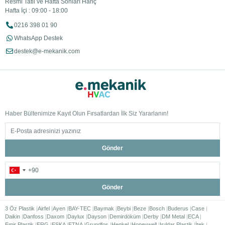
Resmi Tatil ve Hafta Sonları Hariç
Hafta İçi : 09:00 - 18:00
0216 398 01 90
WhatsApp Destek
destek@e-mekanik.com
Haber Bültenimize Kayıt Olun Fırsatlardan İlk Siz Yararlanın!
Gönder
Gönder
3 Öz Plastik
Airfel
Ayen
BAY-TEC
Baymak
Beybi
Beze
Bosch
Buderus
Case
Daikin
Danfoss
Daxom
Daylux
Dayson
Demirdöküm
Derby
DM Metal
ECA
Emir Plastik
ERG
ESKA
ETNA
Grundfos
Henkel
Honeywell
Işıldar Plastik
İtek