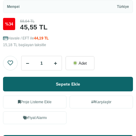
Menşei
Türkiye
68,64 TL
%34
45,55 TL
Havale / EFT ile
44,19 TL
15,18 TL başlayan taksitle
Adet
Sepete Ekle
Proje Listeme Ekle
Karşılaştır
Fiyat Alarmı