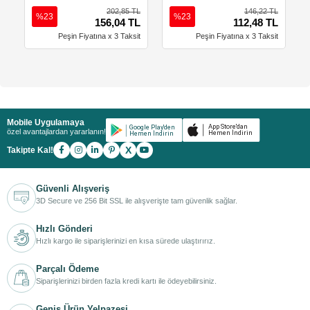
202,85 TL
146,22 TL
%23
%23
156,04 TL
112,48 TL
Peşin Fiyatına x 3 Taksit
Peşin Fiyatına x 3 Taksit
Mobile Uygulamaya
özel avantajlardan yararlanın!
X
Takipte Kal!
Güvenli Alışveriş
3D Secure ve 256 Bit SSL ile alışverişte tam güvenlik sağlar.
Hızlı Gönderi
Hızlı kargo ile siparişlerinizi en kısa sürede ulaştırırız.
Parçalı Ödeme
Siparişlerinizi birden fazla kredi kartı ile ödeyebilirsiniz.
Geniş Ürün Yelpazesi