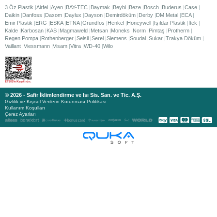
3 Öz Plastik
Airfel
Ayen
BAY-TEC
Baymak
Beybi
Beze
Bosch
Buderus
Case
Daikin
Danfoss
Daxom
Daylux
Dayson
Demirdöküm
Derby
DM Metal
ECA
Emir Plastik
ERG
ESKA
ETNA
Grundfos
Henkel
Honeywell
Işıldar Plastik
İtek
Kalde
Karbosan
KAS
Magmaweld
Metsan
Moneks
Norm
Pimtaş
Protherm
Regen Pompa
Rothenberger
Selsil
Serel
Siemens
Soudal
Sukar
Trakya Döküm
Vaillant
Viessmann
Visam
Vitra
WD-40
Wilo
© 2026 - Safir İklimlendirme ve Isı Sis. San. ve Tic. A.Ş.
Gizlilik ve Kişisel Verilerin Korunması Politikası
Kullanım Koşulları
Çerez Ayarları