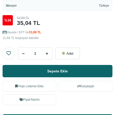
Menşei
Türkiye
52,80 TL
%34
35,04 TL
Havale / EFT ile
33,99 TL
11,68 TL başlayan taksitle
Adet
Sepete Ekle
Proje Listeme Ekle
Karşılaştır
Fiyat Alarmı