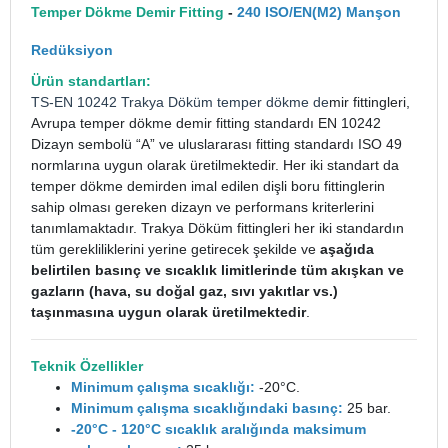
Temper Dökme Demir Fitting
-
240 ISO/EN(M2) Manşon
Redüksiyon
Ürün standartları:
TS-EN 10242
Trakya Döküm
temper dökme de
mir fittingleri,
Avrupa temper dökme demir fitting standardı EN 10242
Dizayn sembolü “A” ve uluslararası fitting standardı ISO 49
normlarına uygun olarak üretilmektedir. Her iki standart da
temper dökme demirden imal edilen dişli boru fittinglerin
sahip olması gereken dizayn ve performans kriterlerini
tanımlamaktadır. Trakya Döküm fittingleri her iki standardın
tüm gerekliliklerini yerine getirecek şekilde ve
aşağıda
belirtilen basınç ve sıcaklık limitlerinde tüm akışkan ve
gazların (hava, su doğal gaz, sıvı yakıtlar vs.)
taşınmasına uygun olarak üretilmektedir
.
Teknik Özellikler
Minimum çalışma sıcaklığı:
-20°C.
Minimum çalışma sıcaklığındaki basınç:
25 bar.
-20°C - 120°C sıcaklık aralığında maksimum