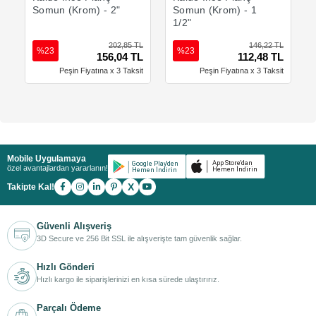
Somun (Krom) - 2"
Somun (Krom) - 1
1/2"
202,85 TL
146,22 TL
%23
%23
156,04 TL
112,48 TL
Peşin Fiyatına x 3 Taksit
Peşin Fiyatına x 3 Taksit
Mobile Uygulamaya
özel avantajlardan yararlanın!
X
Takipte Kal!
Güvenli Alışveriş
3D Secure ve 256 Bit SSL ile alışverişte tam güvenlik sağlar.
Hızlı Gönderi
Hızlı kargo ile siparişlerinizi en kısa sürede ulaştırırız.
Parçalı Ödeme