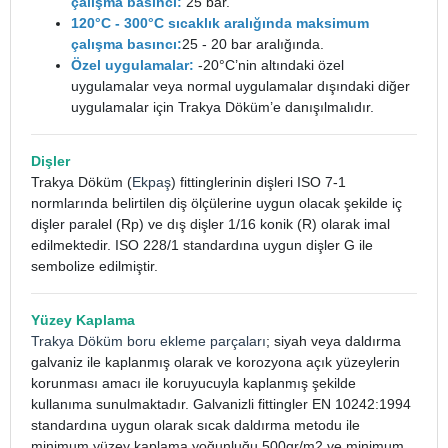
çalışma basıncı:
25 bar.
120°C - 300°C sıcaklık aralığında maksimum
çalışma basıncı:
25 - 20 bar aralığında.
Özel uygulamalar:
-20°C’nin altındaki özel
uygulamalar veya normal uygulamalar dışındaki diğer
uygulamalar için Trakya Döküm’e danışılmalıdır.
Dişler
Trakya Döküm (
Ekpaş
) fittinglerinin dişleri ISO 7-1
normlarında belirtilen diş ölçülerine uygun olacak şekilde iç
dişler paralel (Rp) ve dış dişler 1/16 konik (R) olarak imal
edilmektedir. ISO 228/1 standardına uygun dişler G ile
sembolize edilmiştir.
Yüzey Kaplama
Trakya Döküm boru ekleme parçaları
; siyah veya daldırma
galvaniz ile kaplanmış olarak ve korozyona açık yüzeylerin
korunması amacı ile koruyucuyla kaplanmış şekilde
kullanıma sunulmaktadır. Galvanizli fittingler EN 10242:1994
standardına uygun olarak sıcak daldırma metodu ile
minimum yüzey kaplama yoğunluğu 500gr/m2 ve minimum