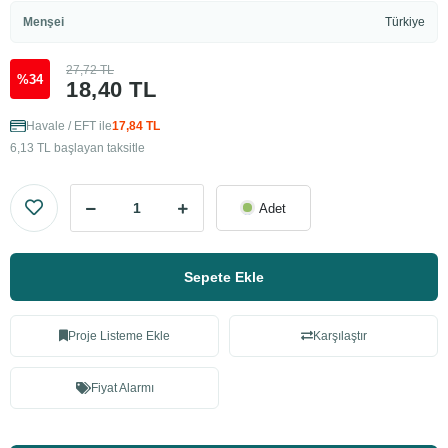
Menşei
Türkiye
27,72 TL
%34
18,40 TL
Havale / EFT ile
17,84 TL
6,13 TL başlayan taksitle
Adet
Sepete Ekle
Proje Listeme Ekle
Karşılaştır
Fiyat Alarmı