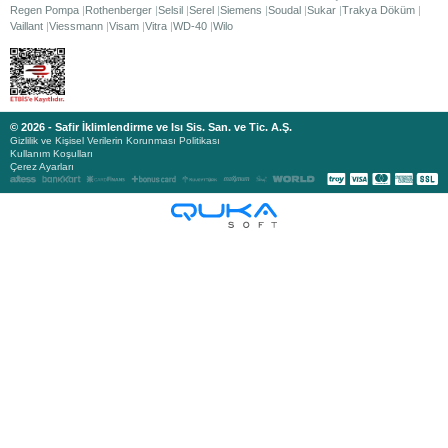
Regen Pompa
Rothenberger
Selsil
Serel
Siemens
Soudal
Sukar
Trakya Döküm
Vaillant
Viessmann
Visam
Vitra
WD-40
Wilo
© 2026 - Safir İklimlendirme ve Isı Sis. San. ve Tic. A.Ş.
Gizlilik ve Kişisel Verilerin Korunması Politikası
Kullanım Koşulları
Çerez Ayarları