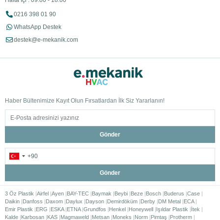
Hafta İçi : 09:00 - 18:00
0216 398 01 90
WhatsApp Destek
destek@e-mekanik.com
Haber Bültenimize Kayıt Olun Fırsatlardan İlk Siz Yararlanın!
Gönder
Gönder
3 Öz Plastik
Airfel
Ayen
BAY-TEC
Baymak
Beybi
Beze
Bosch
Buderus
Case
Daikin
Danfoss
Daxom
Daylux
Dayson
Demirdöküm
Derby
DM Metal
ECA
Emir Plastik
ERG
ESKA
ETNA
Grundfos
Henkel
Honeywell
Işıldar Plastik
İtek
Kalde
Karbosan
KAS
Magmaweld
Metsan
Moneks
Norm
Pimtaş
Protherm