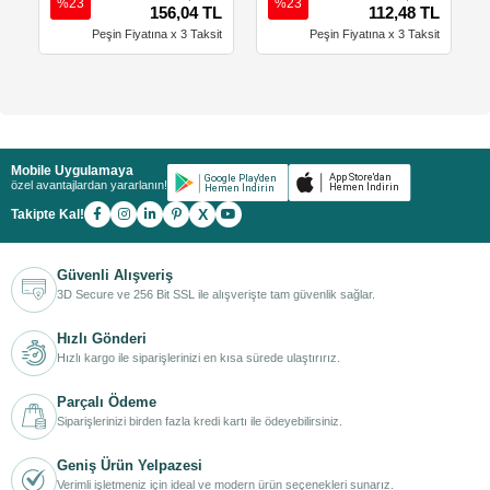
%23
%23
156,04 TL
112,48 TL
Peşin Fiyatına x 3 Taksit
Peşin Fiyatına x 3 Taksit
Mobile Uygulamaya
özel avantajlardan yararlanın!
X
Takipte Kal!
Güvenli Alışveriş
3D Secure ve 256 Bit SSL ile alışverişte tam güvenlik sağlar.
Hızlı Gönderi
Hızlı kargo ile siparişlerinizi en kısa sürede ulaştırırız.
Parçalı Ödeme
Siparişlerinizi birden fazla kredi kartı ile ödeyebilirsiniz.
Geniş Ürün Yelpazesi
Verimli işletmeniz için ideal ve modern ürün seçenekleri sunarız.