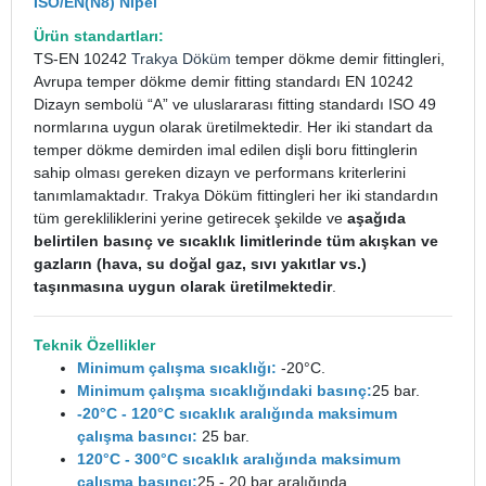
ISO/EN(N8) Nipel
Ürün standartları:
TS-EN 10242
Trakya Döküm
temper dökme demir fittingleri,
Avrupa temper dökme demir fitting standardı EN 10242
Dizayn sembolü “A” ve uluslararası fitting standardı ISO 49
normlarına uygun olarak üretilmektedir. Her iki standart da
temper dökme demirden imal edilen dişli boru fittinglerin
sahip olması gereken dizayn ve performans kriterlerini
tanımlamaktadır. Trakya Döküm fittingleri her iki standardın
tüm gerekliliklerini yerine getirecek şekilde ve
aşağıda
belirtilen basınç ve sıcaklık limitlerinde tüm akışkan ve
gazların (hava, su doğal gaz, sıvı yakıtlar vs.)
taşınmasına uygun olarak üretilmektedir
.
Teknik Özellikler
Minimum çalışma sıcaklığı:
-20°C.
Minimum çalışma sıcaklığındaki basınç:
25 bar.
-20°C - 120°C sıcaklık aralığında maksimum
çalışma basıncı:
25 bar.
120°C - 300°C sıcaklık aralığında maksimum
çalışma basıncı:
25 - 20 bar aralığında.