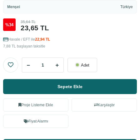
Menşei
Türkiye
35,64 TL
%34
23,65 TL
Havale / EFT ile
22,94 TL
7,88 TL başlayan taksitle
Adet
Sepete Ekle
Proje Listeme Ekle
Karşılaştır
Fiyat Alarmı