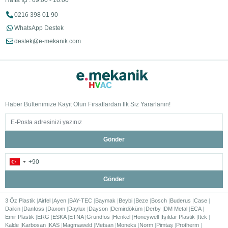
Hafta İçi : 09:00 - 18:00
0216 398 01 90
WhatsApp Destek
destek@e-mekanik.com
Haber Bültenimize Kayıt Olun Fırsatlardan İlk Siz Yararlanın!
Gönder
Gönder
3 Öz Plastik
Airfel
Ayen
BAY-TEC
Baymak
Beybi
Beze
Bosch
Buderus
Case
Daikin
Danfoss
Daxom
Daylux
Dayson
Demirdöküm
Derby
DM Metal
ECA
Emir Plastik
ERG
ESKA
ETNA
Grundfos
Henkel
Honeywell
Işıldar Plastik
İtek
Kalde
Karbosan
KAS
Magmaweld
Metsan
Moneks
Norm
Pimtaş
Protherm