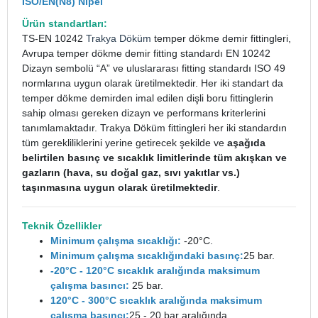
ISO/EN(N8) Nipel
Ürün standartları:
TS-EN 10242
Trakya Döküm
temper dökme demir fittingleri,
Avrupa temper dökme demir fitting standardı EN 10242
Dizayn sembolü “A” ve uluslararası fitting standardı ISO 49
normlarına uygun olarak üretilmektedir. Her iki standart da
temper dökme demirden imal edilen dişli boru fittinglerin
sahip olması gereken dizayn ve performans kriterlerini
tanımlamaktadır. Trakya Döküm fittingleri her iki standardın
tüm gerekliliklerini yerine getirecek şekilde ve
aşağıda
belirtilen basınç ve sıcaklık limitlerinde tüm akışkan ve
gazların (hava, su doğal gaz, sıvı yakıtlar vs.)
taşınmasına uygun olarak üretilmektedir
.
Teknik Özellikler
Minimum çalışma sıcaklığı:
-20°C.
Minimum çalışma sıcaklığındaki basınç:
25 bar.
-20°C - 120°C sıcaklık aralığında maksimum
çalışma basıncı:
25 bar.
120°C - 300°C sıcaklık aralığında maksimum
çalışma basıncı:
25 - 20 bar aralığında.