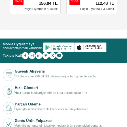
%23
%23
156,04 TL
112,48 TL
Peşin Fiyatına x 3 Taksit
Peşin Fiyatına x 3 Taksit
Mobile Uygulamaya
özel avantajlardan yararlanın!
X
Takipte Kal!
Güvenli Alışveriş
3D Secure ve 256 Bit SSL ile alışverişte tam güvenlik sağlar.
Hızlı Gönderi
Hızlı kargo ile siparişlerinizi en kısa sürede ulaştırırız.
Parçalı Ödeme
Siparişlerinizi birden fazla kredi kartı ile ödeyebilirsiniz.
Geniş Ürün Yelpazesi
Verimli işletmeniz için ideal ve modern ürün seçenekleri sunarız.