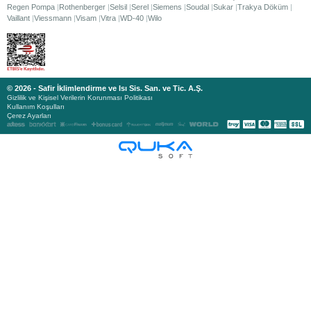
Regen Pompa
Rothenberger
Selsil
Serel
Siemens
Soudal
Sukar
Trakya Döküm
Vaillant
Viessmann
Visam
Vitra
WD-40
Wilo
© 2026 - Safir İklimlendirme ve Isı Sis. San. ve Tic. A.Ş.
Gizlilik ve Kişisel Verilerin Korunması Politikası
Kullanım Koşulları
Çerez Ayarları