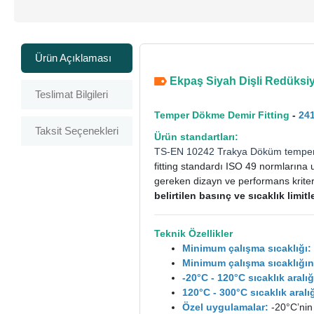
Ürün Açıklaması
Ekpaş Siyah Dişli Redüksiyo
Teslimat Bilgileri
Temper Dökme Demir Fitting
-
24
Taksit Seçenekleri
Ürün standartları:
TS-EN 10242
Trakya Döküm
tempe
fitting standardı ISO 49 normlarına 
gereken dizayn ve performans kriterle
belirtilen basınç ve sıcaklık limi
Teknik Özellikler
Minimum çalışma sıcaklığı:
Minimum çalışma sıcaklığın
-20°C - 120°C sıcaklık aral
120°C - 300°C sıcaklık ara
Özel uygulamalar:
-20°C’nin