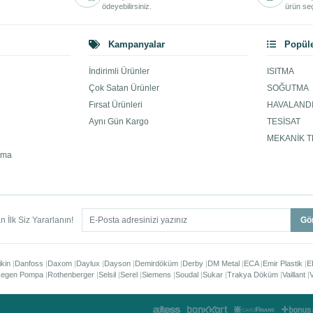
ödeyebilirsiniz.
ürün seç
Kampanyalar
Popüle
İndirimli Ürünler
ISITMA
Çok Satan Ürünler
SOĞUTMA
Fırsat Ürünleri
HAVALAND
Aynı Gün Kargo
TESİSAT
MEKANİK T
ama
 İlk Siz Yararlanın!
Gö
ikin
Danfoss
Daxom
Daylux
Dayson
Demirdöküm
Derby
DM Metal
ECA
Emir Plastik
E
egen Pompa
Rothenberger
Selsil
Serel
Siemens
Soudal
Sukar
Trakya Döküm
Vaillant