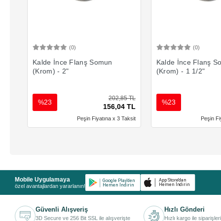
(0)
(0)
Sepete Ekle
Sepete 
Kalde İnce Flanş Somun
Kalde İnce Flanş 
(Krom) - 2"
(Krom) - 1 1/2"
202,85 TL
%23
%23
156,04 TL
Peşin Fiyatına x 3 Taksit
Peşin Fi
Mobile Uygulamaya
özel avantajlardan yararlanın!
Güvenli Alışveriş
Hızlı Gönderi
3D Secure ve 256 Bit SSL ile alışverişte
Hızlı kargo ile siparişler