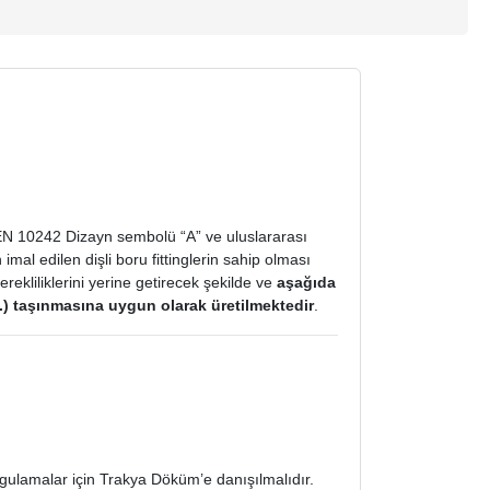
ı EN 10242 Dizayn sembolü “A” ve uluslararası
al edilen dişli boru fittinglerin sahip olması
rekliliklerini yerine getirecek şekilde ve
aşağıda
vs.) taşınmasına uygun olarak üretilmektedir
.
gulamalar için Trakya Döküm’e danışılmalıdır.