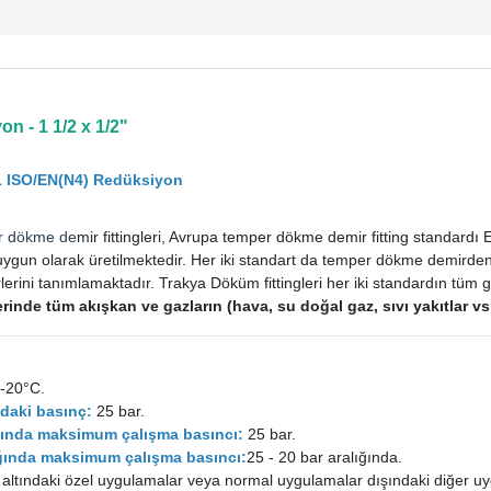
n - 1 1/2 x 1/2"
1 ISO/EN(N4) Redüksiyon
r dökme de
mir fittingleri, Avrupa temper dökme demir fitting standard
uygun olarak üretilmektedir. Her iki standart da temper dökme demirden im
rini tanımlamaktadır. Trakya Döküm fittingleri her iki standardın tüm ge
tlerinde tüm akışkan ve gazların (hava, su doğal gaz, sıvı yakıtlar 
-20°C.
daki basınç:
25 bar.
ığında maksimum çalışma basıncı:
25 bar.
lığında maksimum çalışma basıncı:
25 - 20 bar aralığında.
 altındaki özel uygulamalar veya normal uygulamalar dışındaki diğer uy