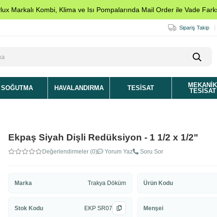
ylux Markalı Kombi, Klima ve Isı Pompalarında Mail Order ile Vade Farks
Sipariş Takip
MEKANI
SOĞUTMA
HAVALANDIRMA
TESISAT
TESISAT
Ekpaş Siyah Dişli Redüksiyon - 1 1/2 x 1/2"
Değerlendirmeler (0)
Yorum Yaz
Soru Sor
Marka
Trakya Döküm
Ürün Kodu
Stok Kodu
EKP SR07
Menşei