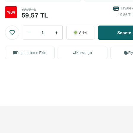
Havale /
89,76 TL
%34
59,57 TL
19,86 TL 
Sepete 
Adet
Proje Listeme Ekle
Karşılaştır
Fiy