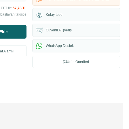
 EFT ile
57,78 TL
başlayan taksitle
Kolay İade
Güvenli Alışveriş
Ekle
WhatsApp Destek
at Alarmı
Ürün Önerileri