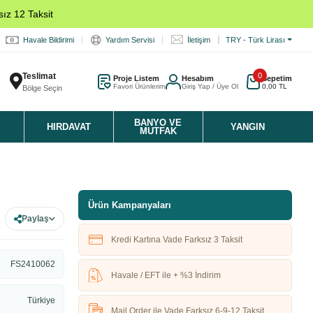
ız 12 Taksit
Havale Bildirimi
Yardım Servisi
İletişim
TRY - Türk Lirası
Teslimat
0
Proje Listem
Hesabım
Sepetim
Favori Ürünlerim
Giriş Yap / Üye Ol
0,00 TL
Bölge Seçin
K
BANYO VE
HIRDAVAT
YANGIN
MUTFAK
Ürün Kampanyaları
Paylaş
Kredi Kartına Vade Farksız 3 Taksit
FS2410062
Havale / EFT ile + %3 İndirim
Türkiye
Mail Order ile Vade Farksız 6-9-12 Taksit