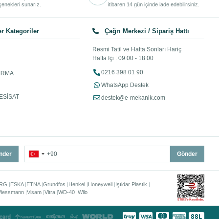
enekleri sunarız.
itibaren 14 gün içinde iade edebilirsiniz.
r Kategoriler
Çağrı Merkezi / Sipariş Hattı
Resmi Tatil ve Hafta Sonları Hariç
Hafta İçi : 09:00 - 18:00
0216 398 01 90
IRMA
WhatsApp Destek
ESİSAT
destek@e-mekanik.com
nder
Gönder
RG
ESKA
ETNA
Grundfos
Henkel
Honeywell
Işıldar Plastik
Viessmann
Visam
Vitra
WD-40
Wilo