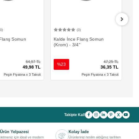
(0)
(0)
Sepete Ekle
Sepete Ekle
 Flanş Somun
Kalde İnce Flanş Somun
Kal
(Krom) - 3/4"
(Kr
64,97 TL
47,25 TL
%23
%
49,98 TL
36,35 TL
Peşin Fiyatına x 3 Taksit
Peşin Fiyatına x 3 Taksit
X
Takipte Kal!
Ürün Yelpazesi
Kolay İade
işletmeniz için ideal ve modern
Ürünlerinizi teslim aldığınız tarihten