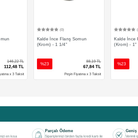
(0)
Ekle
Sepete Ekle
Somun
Kalde İnce Flanş Somun
Kalde İnce
(Krom) - 1 1/4"
(Krom) - 1"
146,22 TL
88,19 TL
%23
%23
112,48 TL
67,84 TL
yatına x 3 Taksit
Peşin Fiyatına x 3 Taksit
Parçalı Ödeme
Geniş 
inizi en kısa
Siparişlerinizi birden fazla kredi kartı ile
Verimli 