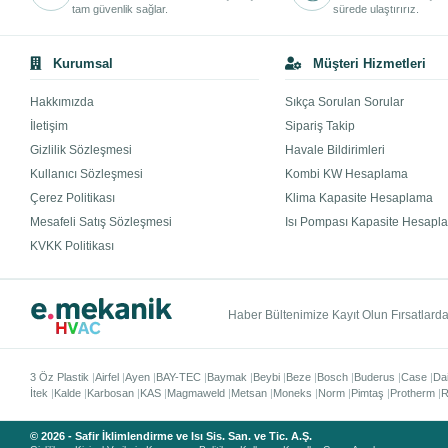
tam güvenlik sağlar.
sürede ulaştırırız.
Kurumsal
Müşteri Hizmetleri
Hakkımızda
Sıkça Sorulan Sorular
İletişim
Sipariş Takip
Gizlilik Sözleşmesi
Havale Bildirimleri
Kullanıcı Sözleşmesi
Kombi KW Hesaplama
Çerez Politikası
Klima Kapasite Hesaplama
Mesafeli Satış Sözleşmesi
Isı Pompası Kapasite Hesapl
KVKK Politikası
Haber Bültenimize Kayıt Olun Fırsatlardan
3 Öz Plastik
Airfel
Ayen
BAY-TEC
Baymak
Beybi
Beze
Bosch
Buderus
Case
Da
İtek
Kalde
Karbosan
KAS
Magmaweld
Metsan
Moneks
Norm
Pimtaş
Protherm
R
© 2026 - Safir İklimlendirme ve Isı Sis. San. ve Tic. A.Ş.