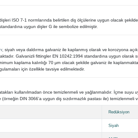
in dişleri ISO 7-1 normlarında belirtilen diş ölçülerine uygun olacak şekilde
standardına uygun dişler G ile sembolize edilmiştir.
rı
; siyah veya daldırma galvaniz ile kaplanmış olarak ve korozyona açı
aktadır. Galvanizli fittingler EN 10242:1994 standardına uygun olarak
mum kaplama kalınlığı 70 µm olacak şekilde galvaniz ile kaplanmaktad
gulamaları için özellikle tavsiye edilmektedir.
n yatakları kullanılmadan önce temizlenmeli ve yağlanmalıdır. İçme suyu
 (örneğin DIN 3066’a uygun diş sızdırmazlık pastası ile) temizlenmeli v
Redüksiyon
Siyah