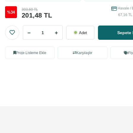
Havale / 
303,60 TL
%34
201,48 TL
67,16 TL 
Sepete 
Adet
Proje Listeme Ekle
Karşılaştır
Fiy