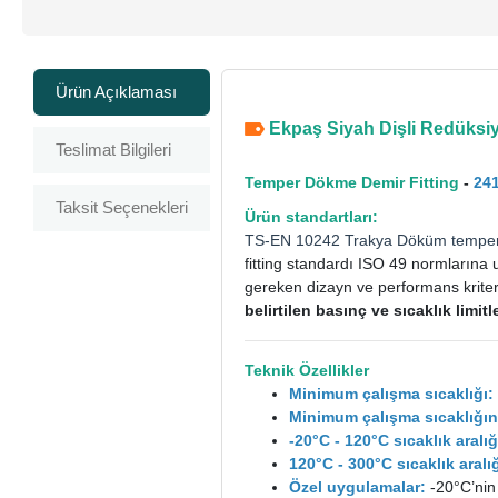
Ürün Açıklaması
Ekpaş Siyah Dişli Redüksiyo
Teslimat Bilgileri
Temper Dökme Demir Fitting
-
24
Taksit Seçenekleri
Ürün standartları:
TS-EN 10242
Trakya Döküm
tempe
fitting standardı ISO 49 normlarına 
gereken dizayn ve performans kriterle
belirtilen basınç ve sıcaklık limi
Teknik Özellikler
Minimum çalışma sıcaklığı:
Minimum çalışma sıcaklığın
-20°C - 120°C sıcaklık aral
120°C - 300°C sıcaklık ara
Özel uygulamalar:
-20°C’nin