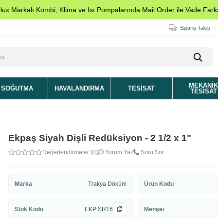
ylux Markalı Kombi, Klima ve Isı Pompalarında Mail Order ile Vade Farks
Sipariş Takip
MEKANI
SOĞUTMA
HAVALANDIRMA
TESISAT
TESISAT
Ekpaş Siyah Dişli Redüksiyon - 2 1/2 x 1"
Değerlendirmeler (0)
Yorum Yaz
Soru Sor
Marka
Trakya Döküm
Ürün Kodu
Stok Kodu
EKP SR16
Menşei