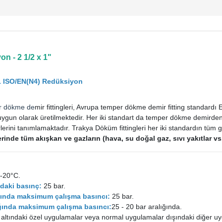
n - 2 1/2 x 1"
1 ISO/EN(N4) Redüksiyon
r dökme de
mir fittingleri, Avrupa temper dökme demir fitting standard
uygun olarak üretilmektedir. Her iki standart da temper dökme demirden im
rini tanımlamaktadır. Trakya Döküm fittingleri her iki standardın tüm ge
tlerinde tüm akışkan ve gazların (hava, su doğal gaz, sıvı yakıtlar 
-20°C.
daki basınç:
25 bar.
ığında maksimum çalışma basıncı:
25 bar.
lığında maksimum çalışma basıncı:
25 - 20 bar aralığında.
 altındaki özel uygulamalar veya normal uygulamalar dışındaki diğer uy