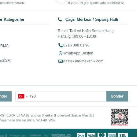
enekleri sunarız.
itibaren 14 gün içinde iade edebilirsiniz.
r Kategoriler
Çağrı Merkezi / Sipariş Hattı
Resmi Tatil ve Hafta Sonları Hariç
Hafta İçi : 09:00 - 18:00
0216 398 01 90
IRMA
WhatsApp Destek
ESİSAT
destek@e-mekanik.com
nder
Gönder
RG
ESKA
ETNA
Grundfos
Henkel
Honeywell
Işıldar Plastik
Viessmann
Visam
Vitra
WD-40
Wilo