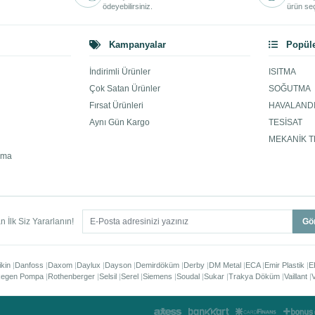
ödeyebilirsiniz.
ürün seç
Kampanyalar
Popüle
İndirimli Ürünler
ISITMA
Çok Satan Ürünler
SOĞUTMA
Fırsat Ürünleri
HAVALAND
Aynı Gün Kargo
TESİSAT
MEKANİK T
ama
 İlk Siz Yararlanın!
Gö
ikin
Danfoss
Daxom
Daylux
Dayson
Demirdöküm
Derby
DM Metal
ECA
Emir Plastik
E
egen Pompa
Rothenberger
Selsil
Serel
Siemens
Soudal
Sukar
Trakya Döküm
Vaillant