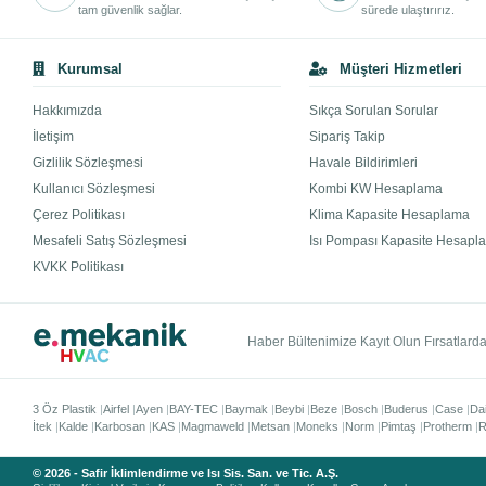
tam güvenlik sağlar.
sürede ulaştırırız.
Kurumsal
Müşteri Hizmetleri
Hakkımızda
Sıkça Sorulan Sorular
İletişim
Sipariş Takip
Gizlilik Sözleşmesi
Havale Bildirimleri
Kullanıcı Sözleşmesi
Kombi KW Hesaplama
Çerez Politikası
Klima Kapasite Hesaplama
Mesafeli Satış Sözleşmesi
Isı Pompası Kapasite Hesapl
KVKK Politikası
Haber Bültenimize Kayıt Olun Fırsatlardan
3 Öz Plastik
Airfel
Ayen
BAY-TEC
Baymak
Beybi
Beze
Bosch
Buderus
Case
Da
İtek
Kalde
Karbosan
KAS
Magmaweld
Metsan
Moneks
Norm
Pimtaş
Protherm
R
© 2026 - Safir İklimlendirme ve Isı Sis. San. ve Tic. A.Ş.