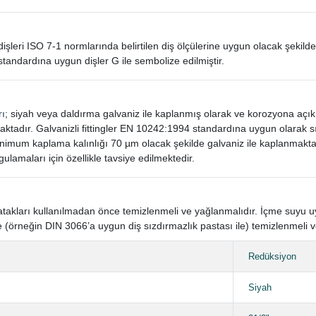
in dişleri ISO 7-1 normlarında belirtilen diş ölçülerine uygun olacak şekilde
standardına uygun dişler G ile sembolize edilmiştir.
rı
; siyah veya daldırma galvaniz ile kaplanmış olarak ve korozyona açı
aktadır. Galvanizli fittingler EN 10242:1994 standardına uygun olarak
mum kaplama kalınlığı 70 µm olacak şekilde galvaniz ile kaplanmaktad
gulamaları için özellikle tavsiye edilmektedir.
n yatakları kullanılmadan önce temizlenmeli ve yağlanmalıdır. İçme suyu
 (örneğin DIN 3066’a uygun diş sızdırmazlık pastası ile) temizlenmeli v
Redüksiyon
Siyah