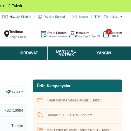
ız 12 Taksit
Havale Bildirimi
Yardım Servisi
İletişim
TRY - Türk Lirası
Teslimat
0
Proje Listem
Hesabım
Sepetim
Favori Ürünlerim
Giriş Yap / Üye Ol
0,00 TL
Bölge Seçin
K
BANYO VE
HIRDAVAT
YANGIN
MUTFAK
Ürün Kampanyaları
Paylaş
Kredi Kartına Vade Farksız 3 Taksit
FS2410084
Havale / EFT ile + %3 İndirim
Türkiye
Mail Order ile Vade Farksız 6-9-12 Taksit