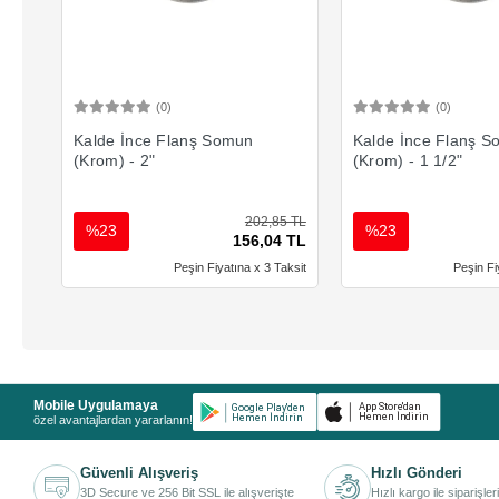
(0)
(0)
Sepete Ekle
Sepete 
Kalde İnce Flanş Somun
Kalde İnce Flanş 
(Krom) - 2"
(Krom) - 1 1/2"
202,85 TL
%23
%23
156,04 TL
Peşin Fiyatına x 3 Taksit
Peşin Fi
Mobile Uygulamaya
özel avantajlardan yararlanın!
Güvenli Alışveriş
Hızlı Gönderi
3D Secure ve 256 Bit SSL ile alışverişte
Hızlı kargo ile siparişler