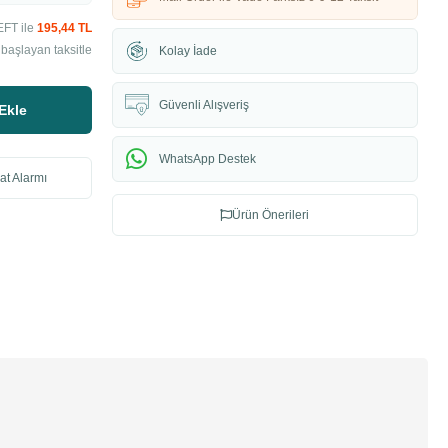
EFT ile
195,44 TL
başlayan taksitle
Kolay İade
Güvenli Alışveriş
Ekle
WhatsApp Destek
at Alarmı
Ürün Önerileri