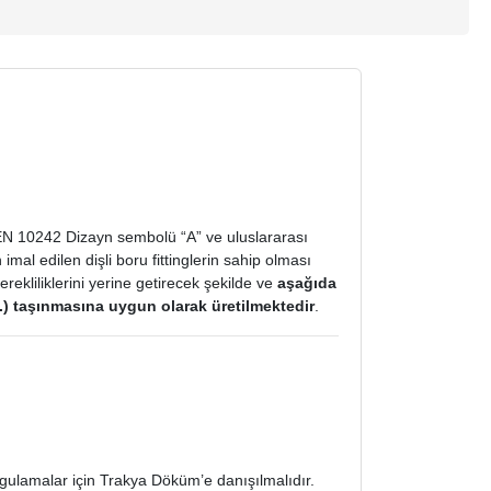
ı EN 10242 Dizayn sembolü “A” ve uluslararası
al edilen dişli boru fittinglerin sahip olması
rekliliklerini yerine getirecek şekilde ve
aşağıda
vs.) taşınmasına uygun olarak üretilmektedir
.
gulamalar için Trakya Döküm’e danışılmalıdır.