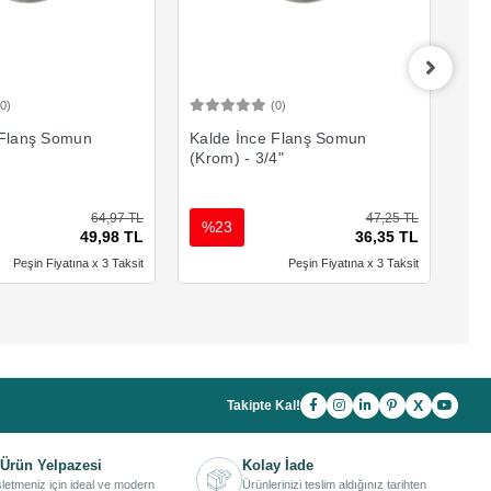
(0)
(0)
Sepete Ekle
Sepete Ekle
 Flanş Somun
Kalde İnce Flanş Somun
Kal
(Krom) - 3/4"
(Kr
64,97 TL
47,25 TL
%23
%
49,98 TL
36,35 TL
Peşin Fiyatına x 3 Taksit
Peşin Fiyatına x 3 Taksit
X
Takipte Kal!
Ürün Yelpazesi
Kolay İade
işletmeniz için ideal ve modern
Ürünlerinizi teslim aldığınız tarihten