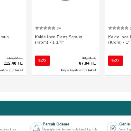
(0)
Ekle
Sepete Ekle
Somun
Kalde İnce Flanş Somun
Kalde İnce
(Krom) - 1 1/4"
(Krom) - 1"
146,22 TL
88,19 TL
%23
%23
112,48 TL
67,84 TL
yatına x 3 Taksit
Peşin Fiyatına x 3 Taksit
Parçalı Ödeme
Geniş 
inizi en kısa
Siparişlerinizi birden fazla kredi kartı ile
Verimli 