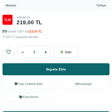
Menşei
Türkiye
330,00 TL
%34
219,00 TL
Havale / EFT ile
212,43 TL
73,00 TL başlayan taksitle
Adet
Sepete Ekle
Proje Listeme Ekle
Karşılaştır
Fiyat Alarmı