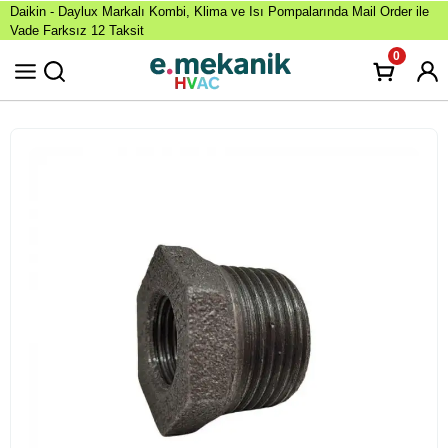
Daikin - Daylux Markalı Kombi, Klima ve Isı Pompalarında Mail Order ile
Vade Farksız 12 Taksit
0