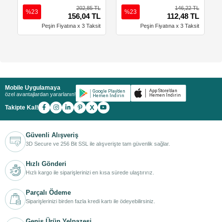
202,85 TL
146,22 TL
%23
%23
156,04 TL
112,48 TL
Peşin Fiyatına x 3 Taksit
Peşin Fiyatına x 3 Taksit
Mobile Uygulamaya
özel avantajlardan yararlanın!
X
Takipte Kal!
Güvenli Alışveriş
3D Secure ve 256 Bit SSL ile alışverişte tam güvenlik sağlar.
Hızlı Gönderi
Hızlı kargo ile siparişlerinizi en kısa sürede ulaştırırız.
Parçalı Ödeme
Siparişlerinizi birden fazla kredi kartı ile ödeyebilirsiniz.
Geniş Ürün Yelpazesi