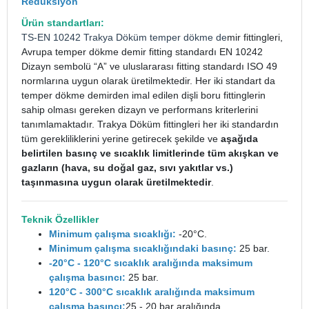
Redüksiyon
Ürün standartları:
TS-EN 10242
Trakya Döküm
temper dökme de
mir fittingleri,
Avrupa temper dökme demir fitting standardı EN 10242
Dizayn sembolü “A” ve uluslararası fitting standardı ISO 49
normlarına uygun olarak üretilmektedir. Her iki standart da
temper dökme demirden imal edilen dişli boru fittinglerin
sahip olması gereken dizayn ve performans kriterlerini
tanımlamaktadır. Trakya Döküm fittingleri her iki standardın
tüm gerekliliklerini yerine getirecek şekilde ve
aşağıda
belirtilen basınç ve sıcaklık limitlerinde tüm akışkan ve
gazların (hava, su doğal gaz, sıvı yakıtlar vs.)
taşınmasına uygun olarak üretilmektedir
.
Teknik Özellikler
Minimum çalışma sıcaklığı:
-20°C.
Minimum çalışma sıcaklığındaki basınç:
25 bar.
-20°C - 120°C sıcaklık aralığında maksimum
çalışma basıncı:
25 bar.
120°C - 300°C sıcaklık aralığında maksimum
çalışma basıncı:
25 - 20 bar aralığında.