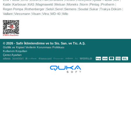
Kalde
Karbosan
KAS
Magmaweld
Metsan
Moneks
Norm
Pimtaş
Protherm
Regen Pompa
Rothenberger
Selsil
Serel
Siemens
Soudal
Sukar
Trakya Döküm
Vaillant
Viessmann
Visam
Vitra
WD-40
Wilo
© 2026 - Safir İklimlendirme ve Isı Sis. San. ve Tic. A.Ş.
Gizlilik ve Kişisel Verilerin Korunması Politikası
Kullanım Koşulları
Çerez Ayarları