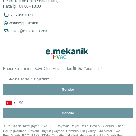
Resmi Tatil ve Hafta Sonları Hariç
Hafta İçi : 09:00 - 18:00
0216 398 01 90
WhatsApp Destek
destek@e-mekanik.com
Haber Bültenimize Kayıt Olun Fırsatlardan İlk Siz Yararlanın!
Gönder
Gönder
3 Öz Plastik
Airfel
Ayen
BAY-TEC
Baymak
Beybi
Beze
Bosch
Buderus
Case
Daikin
Danfoss
Daxom
Daylux
Dayson
Demirdöküm
Derby
DM Metal
ECA
Emir Plastik
ERG
ESKA
ETNA
Grundfos
Henkel
Honeywell
Işıldar Plastik
İtek