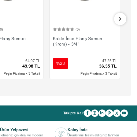
(0)
(0)
Sepete Ekle
Sepete Ekle
 Flanş Somun
Kalde İnce Flanş Somun
Kal
(Krom) - 3/4"
(Kr
64,97 TL
47,25 TL
%23
%
49,98 TL
36,35 TL
Peşin Fiyatına x 3 Taksit
Peşin Fiyatına x 3 Taksit
X
Takipte Kal!
Ürün Yelpazesi
Kolay İade
işletmeniz için ideal ve modern
Ürünlerinizi teslim aldığınız tarihten