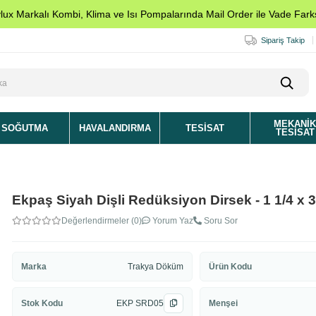
ylux Markalı Kombi, Klima ve Isı Pompalarında Mail Order ile Vade Farks
Sipariş Takip
MEKANI
SOĞUTMA
HAVALANDIRMA
TESISAT
TESISAT
Ekpaş Siyah Dişli Redüksiyon Dirsek - 1 1/4 x 3
Değerlendirmeler (0)
Yorum Yaz
Soru Sor
Marka
Trakya Döküm
Ürün Kodu
Stok Kodu
EKP SRD05
Menşei