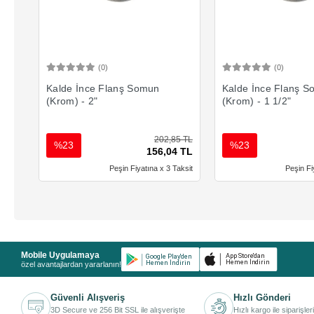
(0)
(0)
Sepete Ekle
Sepete 
Kalde İnce Flanş Somun
Kalde İnce Flanş 
(Krom) - 2"
(Krom) - 1 1/2"
202,85 TL
%23
%23
156,04 TL
Peşin Fiyatına x 3 Taksit
Peşin Fi
Mobile Uygulamaya
özel avantajlardan yararlanın!
Güvenli Alışveriş
Hızlı Gönderi
3D Secure ve 256 Bit SSL ile alışverişte
Hızlı kargo ile siparişler