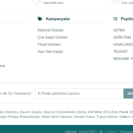
ödeyebilirsiniz.
ürün seç
Kampanyalar
Popüle
İndirimli Ürünler
ISITMA
Çok Satan Ürünler
SOĞUTMA
Fırsat Ürünleri
HAVALAND
Aynı Gün Kargo
TESİSAT
MEKANİK T
ama
 İlk Siz Yararlanın!
Gö
ikin
Danfoss
Daxom
Daylux
Dayson
Demirdöküm
Derby
DM Metal
ECA
Emir Plastik
E
egen Pompa
Rothenberger
Selsil
Serel
Siemens
Soudal
Sukar
Trakya Döküm
Vaillant