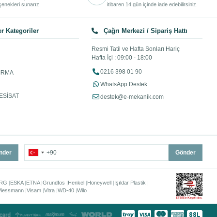
enekleri sunarız.
itibaren 14 gün içinde iade edebilirsiniz.
r Kategoriler
Çağrı Merkezi / Sipariş Hattı
Resmi Tatil ve Hafta Sonları Hariç
Hafta İçi : 09:00 - 18:00
0216 398 01 90
IRMA
WhatsApp Destek
ESİSAT
destek@e-mekanik.com
nder
Gönder
RG
ESKA
ETNA
Grundfos
Henkel
Honeywell
Işıldar Plastik
Viessmann
Visam
Vitra
WD-40
Wilo