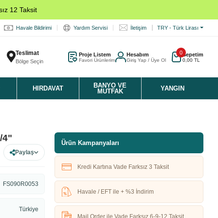
ız 12 Taksit
Havale Bildirimi
Yardım Servisi
İletişim
TRY - Türk Lirası
Teslimat
0
Proje Listem
Hesabım
Sepetim
Favori Ürünlerim
Giriş Yap / Üye Ol
0,00 TL
Bölge Seçin
K
BANYO VE
HIRDAVAT
YANGIN
MUTFAK
/4"
Ürün Kampanyaları
Paylaş
Kredi Kartına Vade Farksız 3 Taksit
FS090R0053
Havale / EFT ile + %3 İndirim
Türkiye
Mail Order ile Vade Farksız 6-9-12 Taksit