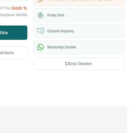
EFT ile
124,91 TL
başlayan taksitle
Kolay İade
Güvenli Alışveriş
Ekle
WhatsApp Destek
at Alarmı
Ürün Önerileri