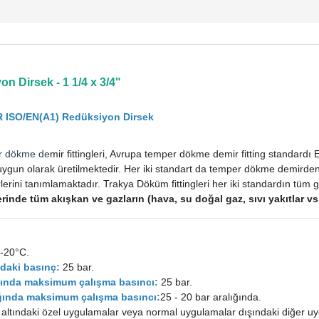
n Dirsek - 1 1/4 x 3/4"
R ISO/EN(A1) Redüksiyon Dirsek
r dökme de
mir fittingleri, Avrupa temper dökme demir fitting standard
uygun olarak üretilmektedir. Her iki standart da temper dökme demirden im
rini tanımlamaktadır. Trakya Döküm fittingleri her iki standardın tüm ge
tlerinde tüm akışkan ve gazların (hava, su doğal gaz, sıvı yakıtlar 
-20°C.
daki basınç:
25 bar.
ığında maksimum çalışma basıncı:
25 bar.
lığında maksimum çalışma basıncı:
25 - 20 bar aralığında.
 altındaki özel uygulamalar veya normal uygulamalar dışındaki diğer uy