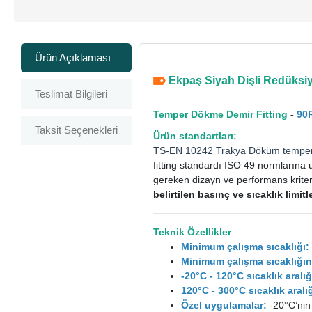
Ürün Açıklaması
Ekpaş Siyah Dişli Redüksiyo
Teslimat Bilgileri
Temper Dökme Demir Fitting
-
90
Taksit Seçenekleri
Ürün standartları:
TS-EN 10242
Trakya Döküm
tempe
fitting standardı ISO 49 normlarına 
gereken dizayn ve performans kriterle
belirtilen basınç ve sıcaklık limi
Teknik Özellikler
Minimum çalışma sıcaklığı:
Minimum çalışma sıcaklığın
-20°C - 120°C sıcaklık aral
120°C - 300°C sıcaklık ara
Özel uygulamalar:
-20°C’nin