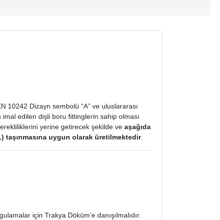
ı EN 10242 Dizayn sembolü “A” ve uluslararası
al edilen dişli boru fittinglerin sahip olması
rekliliklerini yerine getirecek şekilde ve
aşağıda
vs.) taşınmasına uygun olarak üretilmektedir
.
gulamalar için Trakya Döküm’e danışılmalıdır.