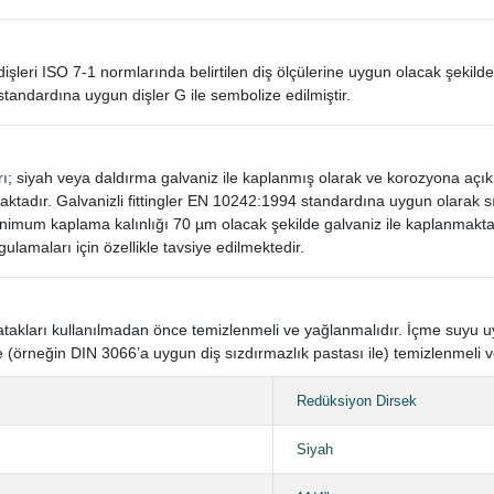
in dişleri ISO 7-1 normlarında belirtilen diş ölçülerine uygun olacak şekilde
standardına uygun dişler G ile sembolize edilmiştir.
rı
; siyah veya daldırma galvaniz ile kaplanmış olarak ve korozyona açı
aktadır. Galvanizli fittingler EN 10242:1994 standardına uygun olarak
mum kaplama kalınlığı 70 µm olacak şekilde galvaniz ile kaplanmaktad
gulamaları için özellikle tavsiye edilmektedir.
n yatakları kullanılmadan önce temizlenmeli ve yağlanmalıdır. İçme suyu
 (örneğin DIN 3066’a uygun diş sızdırmazlık pastası ile) temizlenmeli v
Redüksiyon Dirsek
Siyah