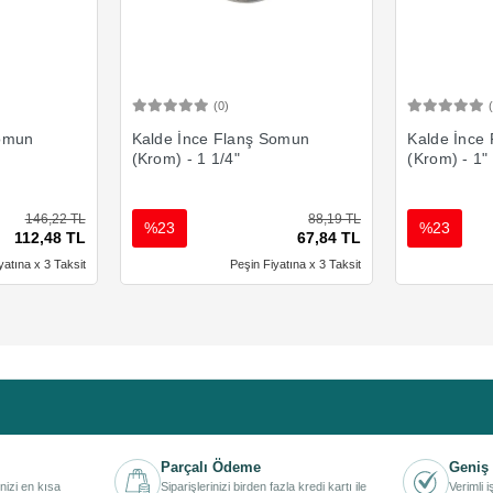
(0)
Ekle
Sepete Ekle
Somun
Kalde İnce Flanş Somun
Kalde İnce
(Krom) - 1 1/4"
(Krom) - 1"
146,22 TL
88,19 TL
%23
%23
112,48 TL
67,84 TL
yatına x 3 Taksit
Peşin Fiyatına x 3 Taksit
Parçalı Ödeme
Geniş 
inizi en kısa
Siparişlerinizi birden fazla kredi kartı ile
Verimli 