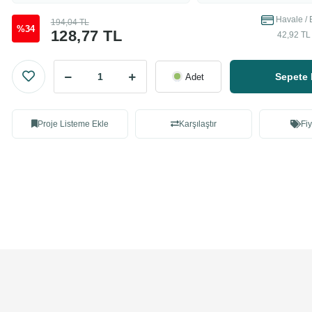
Havale / 
194,04 TL
%34
128,77 TL
42,92 TL 
Sepete 
Adet
Proje Listeme Ekle
Karşılaştır
Fiy