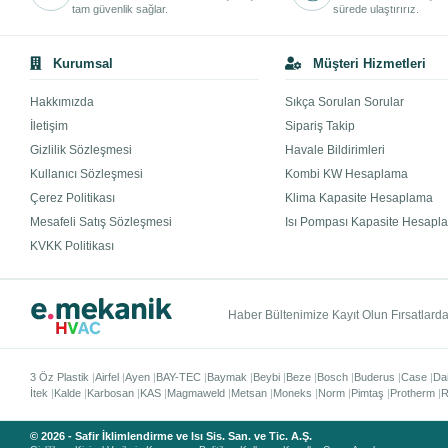
tam güvenlik sağlar.
sürede ulaştırırız.
Kurumsal
Müşteri Hizmetleri
Hakkımızda
Sıkça Sorulan Sorular
İletişim
Sipariş Takip
Gizlilik Sözleşmesi
Havale Bildirimleri
Kullanıcı Sözleşmesi
Kombi KW Hesaplama
Çerez Politikası
Klima Kapasite Hesaplama
Mesafeli Satış Sözleşmesi
Isı Pompası Kapasite Hesapl
KVKK Politikası
Haber Bültenimize Kayıt Olun Fırsatlardan
3 Öz Plastik
Airfel
Ayen
BAY-TEC
Baymak
Beybi
Beze
Bosch
Buderus
Case
Da
İtek
Kalde
Karbosan
KAS
Magmaweld
Metsan
Moneks
Norm
Pimtaş
Protherm
R
© 2026 - Safir İklimlendirme ve Isı Sis. San. ve Tic. A.Ş.