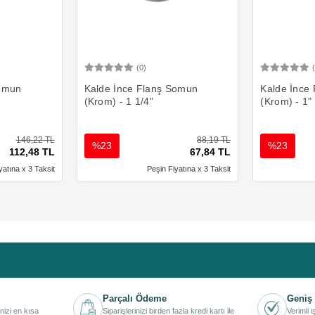
(0)
Ekle
Sepete Ekle
Somun
Kalde İnce Flanş Somun
Kalde İnce
(Krom) - 1 1/4"
(Krom) - 1"
146,22 TL
88,19 TL
%23
%23
112,48 TL
67,84 TL
yatına x 3 Taksit
Peşin Fiyatına x 3 Taksit
Parçalı Ödeme
Geniş 
inizi en kısa
Siparişlerinizi birden fazla kredi kartı ile
Verimli 