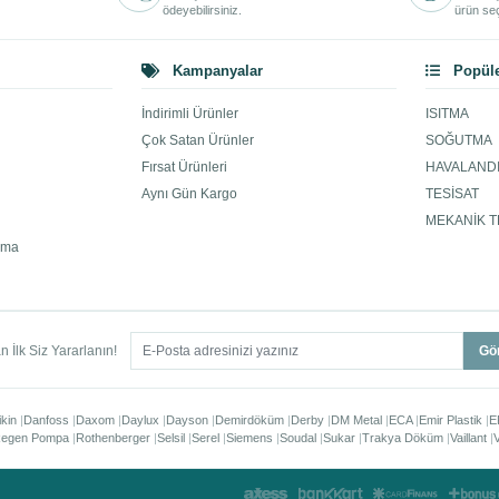
ödeyebilirsiniz.
ürün seç
Kampanyalar
Popüle
İndirimli Ürünler
ISITMA
Çok Satan Ürünler
SOĞUTMA
Fırsat Ürünleri
HAVALAND
Aynı Gün Kargo
TESİSAT
MEKANİK T
ama
 İlk Siz Yararlanın!
Gö
ikin
Danfoss
Daxom
Daylux
Dayson
Demirdöküm
Derby
DM Metal
ECA
Emir Plastik
E
egen Pompa
Rothenberger
Selsil
Serel
Siemens
Soudal
Sukar
Trakya Döküm
Vaillant