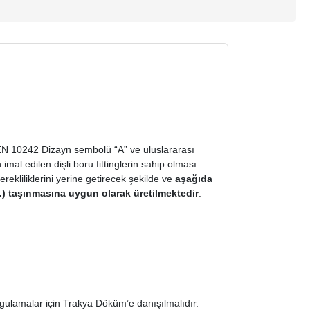
ı EN 10242 Dizayn sembolü “A” ve uluslararası
al edilen dişli boru fittinglerin sahip olması
rekliliklerini yerine getirecek şekilde ve
aşağıda
vs.) taşınmasına uygun olarak üretilmektedir
.
gulamalar için Trakya Döküm’e danışılmalıdır.