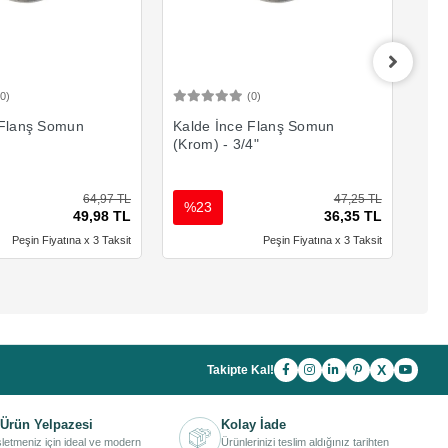
(0)
(0)
Sepete Ekle
Sepete Ekle
 Flanş Somun
Kalde İnce Flanş Somun
Kal
(Krom) - 3/4"
(Kr
64,97 TL
47,25 TL
%23
%
49,98 TL
36,35 TL
Peşin Fiyatına x 3 Taksit
Peşin Fiyatına x 3 Taksit
X
Takipte Kal!
Ürün Yelpazesi
Kolay İade
işletmeniz için ideal ve modern
Ürünlerinizi teslim aldığınız tarihten