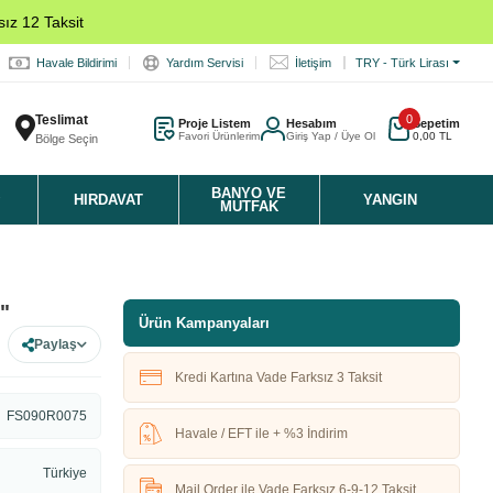
ız 12 Taksit
Havale Bildirimi
Yardım Servisi
İletişim
TRY - Türk Lirası
Teslimat
0
Proje Listem
Hesabım
Sepetim
Favori Ürünlerim
Giriş Yap / Üye Ol
0,00 TL
Bölge Seçin
K
BANYO VE
HIRDAVAT
YANGIN
MUTFAK
"
Ürün Kampanyaları
Paylaş
Kredi Kartına Vade Farksız 3 Taksit
FS090R0075
Havale / EFT ile + %3 İndirim
Türkiye
Mail Order ile Vade Farksız 6-9-12 Taksit