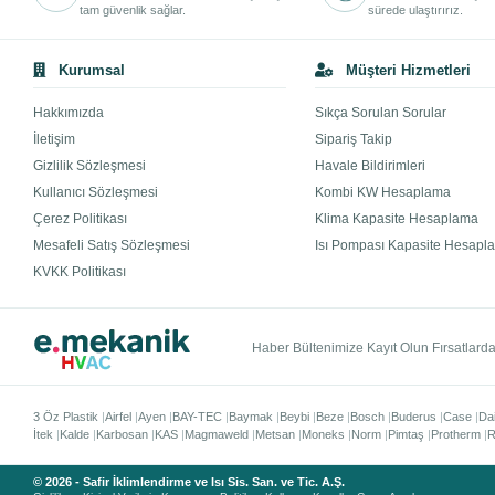
tam güvenlik sağlar.
sürede ulaştırırız.
Kurumsal
Müşteri Hizmetleri
Hakkımızda
Sıkça Sorulan Sorular
İletişim
Sipariş Takip
Gizlilik Sözleşmesi
Havale Bildirimleri
Kullanıcı Sözleşmesi
Kombi KW Hesaplama
Çerez Politikası
Klima Kapasite Hesaplama
Mesafeli Satış Sözleşmesi
Isı Pompası Kapasite Hesapl
KVKK Politikası
Haber Bültenimize Kayıt Olun Fırsatlardan
3 Öz Plastik
Airfel
Ayen
BAY-TEC
Baymak
Beybi
Beze
Bosch
Buderus
Case
Da
İtek
Kalde
Karbosan
KAS
Magmaweld
Metsan
Moneks
Norm
Pimtaş
Protherm
R
© 2026 - Safir İklimlendirme ve Isı Sis. San. ve Tic. A.Ş.