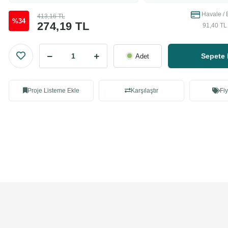
Havale / 
413,16 TL
%34
274,19 TL
91,40 TL 
Sepete 
Adet
Proje Listeme Ekle
Karşılaştır
Fiy