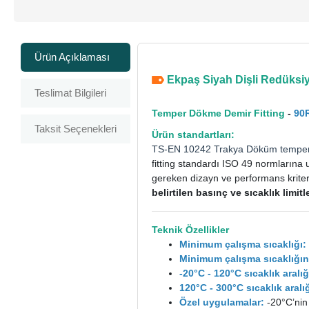
Ürün Açıklaması
Ekpaş Siyah Dişli Redüksiyo
Teslimat Bilgileri
Temper Dökme Demir Fitting
-
90
Taksit Seçenekleri
Ürün standartları:
TS-EN 10242
Trakya Döküm
tempe
fitting standardı ISO 49 normlarına 
gereken dizayn ve performans kriterle
belirtilen basınç ve sıcaklık limi
Teknik Özellikler
Minimum çalışma sıcaklığı:
Minimum çalışma sıcaklığın
-20°C - 120°C sıcaklık aral
120°C - 300°C sıcaklık ara
Özel uygulamalar:
-20°C’nin