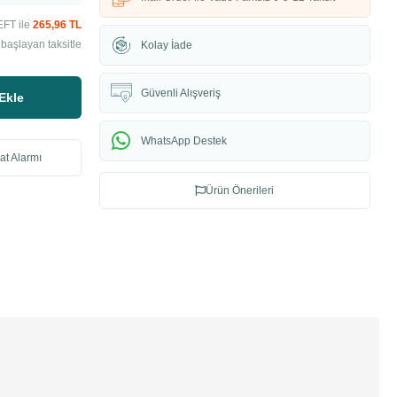
EFT ile
265,96 TL
başlayan taksitle
Kolay İade
Güvenli Alışveriş
Ekle
WhatsApp Destek
at Alarmı
Ürün Önerileri