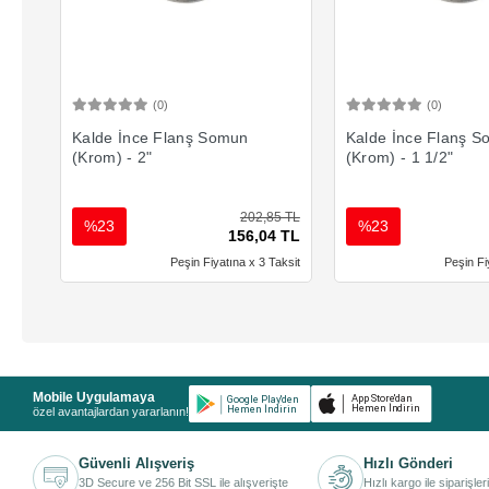
(0)
(0)
Sepete Ekle
Sepete 
Kalde İnce Flanş Somun
Kalde İnce Flanş 
(Krom) - 2"
(Krom) - 1 1/2"
202,85 TL
%23
%23
156,04 TL
Peşin Fiyatına x 3 Taksit
Peşin Fi
Mobile Uygulamaya
özel avantajlardan yararlanın!
Güvenli Alışveriş
Hızlı Gönderi
3D Secure ve 256 Bit SSL ile alışverişte
Hızlı kargo ile siparişler