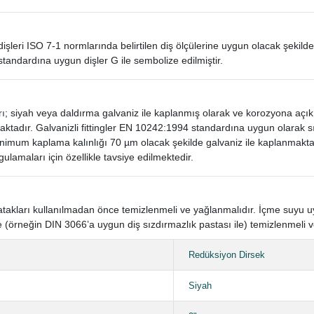
in dişleri ISO 7-1 normlarında belirtilen diş ölçülerine uygun olacak şekilde
standardına uygun dişler G ile sembolize edilmiştir.
rı
; siyah veya daldırma galvaniz ile kaplanmış olarak ve korozyona açı
aktadır. Galvanizli fittingler EN 10242:1994 standardına uygun olarak
mum kaplama kalınlığı 70 µm olacak şekilde galvaniz ile kaplanmaktad
gulamaları için özellikle tavsiye edilmektedir.
n yatakları kullanılmadan önce temizlenmeli ve yağlanmalıdır. İçme suyu
 (örneğin DIN 3066’a uygun diş sızdırmazlık pastası ile) temizlenmeli v
Redüksiyon Dirsek
Siyah