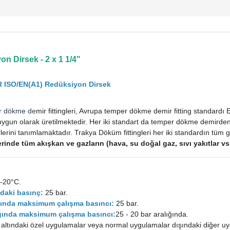
n Dirsek - 2 x 1 1/4"
R ISO/EN(A1) Redüksiyon Dirsek
r dökme de
mir fittingleri, Avrupa temper dökme demir fitting standard
uygun olarak üretilmektedir. Her iki standart da temper dökme demirden im
rini tanımlamaktadır. Trakya Döküm fittingleri her iki standardın tüm ge
tlerinde tüm akışkan ve gazların (hava, su doğal gaz, sıvı yakıtlar 
-20°C.
daki basınç:
25 bar.
ığında maksimum çalışma basıncı:
25 bar.
lığında maksimum çalışma basıncı:
25 - 20 bar aralığında.
 altındaki özel uygulamalar veya normal uygulamalar dışındaki diğer uy