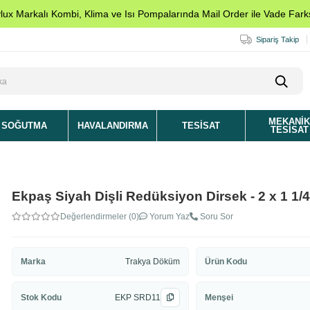
ylux Markalı Kombi, Klima ve Isı Pompalarında Mail Order ile Vade Farks
Sipariş Takip
MEKANI
SOĞUTMA
HAVALANDIRMA
TESISAT
TESISAT
Ekpaş Siyah Dişli Redüksiyon Dirsek - 2 x 1 1/4
Değerlendirmeler (0)
Yorum Yaz
Soru Sor
Marka
Trakya Döküm
Ürün Kodu
Stok Kodu
EKP SRD11
Menşei