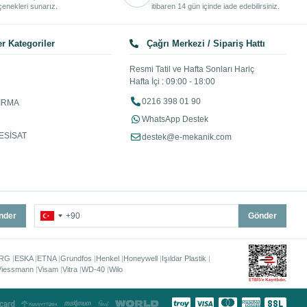
enekleri sunarız.
itibaren 14 gün içinde iade edebilirsiniz.
r Kategoriler
Çağrı Merkezi / Sipariş Hattı
Resmi Tatil ve Hafta Sonları Hariç
Hafta İçi : 09:00 - 18:00
0216 398 01 90
IRMA
WhatsApp Destek
ESİSAT
destek@e-mekanik.com
nder
Gönder
RG
ESKA
ETNA
Grundfos
Henkel
Honeywell
Işıldar Plastik
Viessmann
Visam
Vitra
WD-40
Wilo