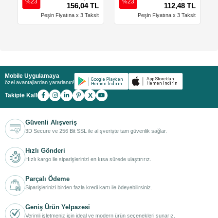
%23
%23
156,04 TL
112,48 TL
Peşin Fiyatına x 3 Taksit
Peşin Fiyatına x 3 Taksit
Mobile Uygulamaya
özel avantajlardan yararlanın!
X
Takipte Kal!
Güvenli Alışveriş
3D Secure ve 256 Bit SSL ile alışverişte tam güvenlik sağlar.
Hızlı Gönderi
Hızlı kargo ile siparişlerinizi en kısa sürede ulaştırırız.
Parçalı Ödeme
Siparişlerinizi birden fazla kredi kartı ile ödeyebilirsiniz.
Geniş Ürün Yelpazesi
Verimli işletmeniz için ideal ve modern ürün seçenekleri sunarız.