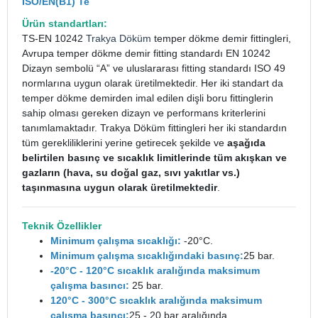
ISO/EN(B1) Te
Ürün standartları:
TS-EN 10242
Trakya Döküm
temper dökme demir fittingleri,
Avrupa temper dökme demir fitting standardı EN 10242
Dizayn sembolü “A” ve uluslararası fitting standardı ISO 49
normlarına uygun olarak üretilmektedir. Her iki standart da
temper dökme demirden imal edilen dişli boru fittinglerin
sahip olması gereken dizayn ve performans kriterlerini
tanımlamaktadır. Trakya Döküm fittingleri her iki standardın
tüm gerekliliklerini yerine getirecek şekilde ve
aşağıda
belirtilen basınç ve sıcaklık limitlerinde tüm akışkan ve
gazların (hava, su doğal gaz, sıvı yakıtlar vs.)
taşınmasına uygun olarak üretilmektedir
.
Teknik Özellikler
Minimum çalışma sıcaklığı:
-20°C.
Minimum çalışma sıcaklığındaki basınç:
25 bar.
-20°C - 120°C sıcaklık aralığında maksimum
çalışma basıncı:
25 bar.
120°C - 300°C sıcaklık aralığında maksimum
çalışma basıncı:
25 - 20 bar aralığında.