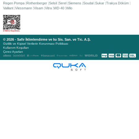
Regen Pompa
Rothenberger
Selsil
Serel
Siemens
Soudal
Sukar
Trakya Döküm
Vaillant
Viessmann
Visam
Vitra
WD-40
Wilo
© 2026 - Safir İklimlendirme ve Isı Sis. San. ve Tic. A.Ş.
Gizlilik ve Kişisel Verilerin Korunması Politikası
Kullanım Koşulları
Çerez Ayarları