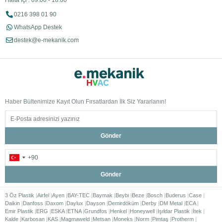
Hafta İçi : 09:00 - 18:00
0216 398 01 90
WhatsApp Destek
destek@e-mekanik.com
Haber Bültenimize Kayıt Olun Fırsatlardan İlk Siz Yararlanın!
Gönder
Gönder
3 Öz Plastik
Airfel
Ayen
BAY-TEC
Baymak
Beybi
Beze
Bosch
Buderus
Case
Daikin
Danfoss
Daxom
Daylux
Dayson
Demirdöküm
Derby
DM Metal
ECA
Emir Plastik
ERG
ESKA
ETNA
Grundfos
Henkel
Honeywell
Işıldar Plastik
İtek
Kalde
Karbosan
KAS
Magmaweld
Metsan
Moneks
Norm
Pimtaş
Protherm