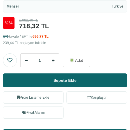
Menşei
Türkiye
1.082,40 TL
%34
718,32 TL
Havale / EFT ile
696,77 TL
239,44 TL başlayan taksitle
Adet
Sepete Ekle
Proje Listeme Ekle
Karşılaştır
Fiyat Alarmı