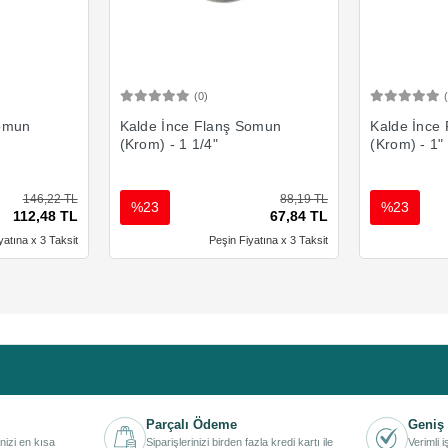
(0)
Ekle
Sepete Ekle
Somun
Kalde İnce Flanş Somun
Kalde İnce
(Krom) - 1 1/4"
(Krom) - 1"
146,22 TL
88,19 TL
%23
%23
112,48 TL
67,84 TL
yatına x 3 Taksit
Peşin Fiyatına x 3 Taksit
Parçalı Ödeme
Geniş 
inizi en kısa
Siparişlerinizi birden fazla kredi kartı ile
Verimli 