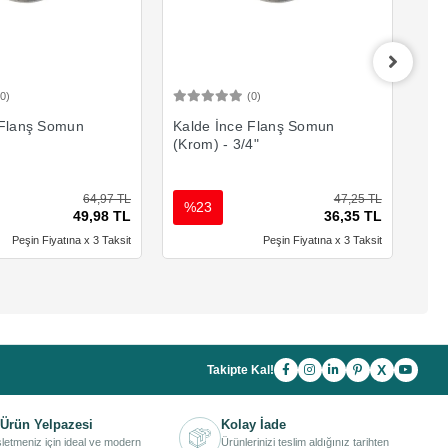
(0)
(0)
Sepete Ekle
Sepete Ekle
 Flanş Somun
Kalde İnce Flanş Somun
Kal
(Krom) - 3/4"
(Kr
64,97 TL
47,25 TL
%23
%
49,98 TL
36,35 TL
Peşin Fiyatına x 3 Taksit
Peşin Fiyatına x 3 Taksit
X
Takipte Kal!
Ürün Yelpazesi
Kolay İade
işletmeniz için ideal ve modern
Ürünlerinizi teslim aldığınız tarihten