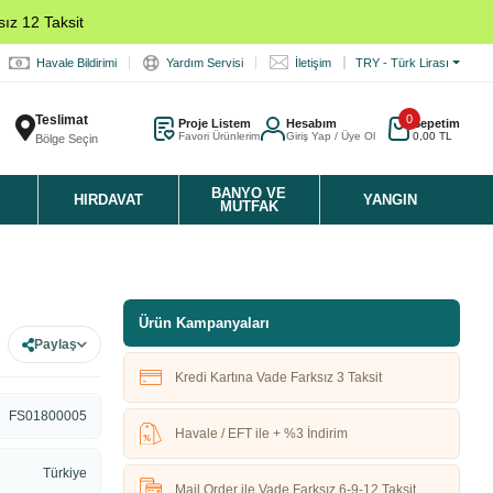
ız 12 Taksit
Havale Bildirimi
Yardım Servisi
İletişim
TRY - Türk Lirası
Teslimat
0
Proje Listem
Hesabım
Sepetim
Favori Ürünlerim
Giriş Yap / Üye Ol
0,00 TL
Bölge Seçin
K
BANYO VE
HIRDAVAT
YANGIN
MUTFAK
Ürün Kampanyaları
Paylaş
Kredi Kartına Vade Farksız 3 Taksit
FS01800005
Havale / EFT ile + %3 İndirim
Türkiye
Mail Order ile Vade Farksız 6-9-12 Taksit