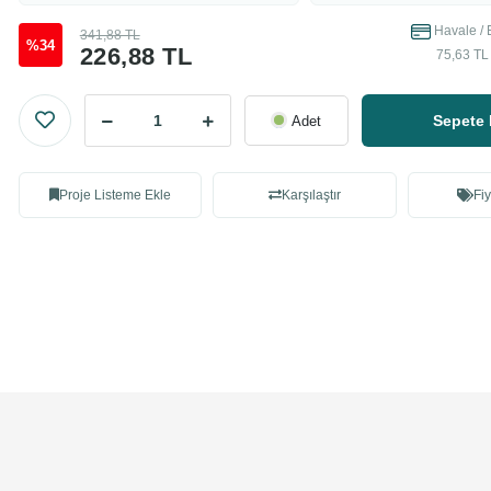
Havale / 
341,88 TL
%34
226,88 TL
75,63 TL 
Sepete 
Adet
Proje Listeme Ekle
Karşılaştır
Fiy