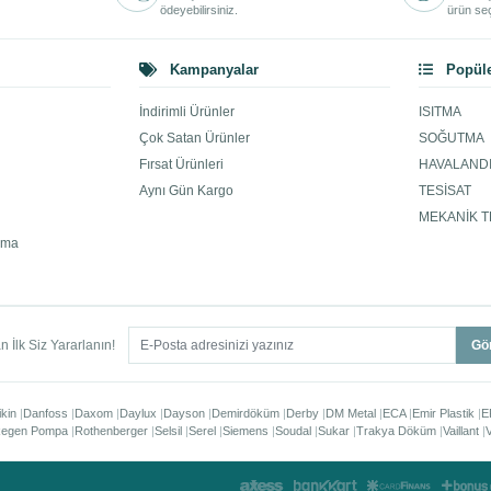
ödeyebilirsiniz.
ürün seç
Kampanyalar
Popüle
İndirimli Ürünler
ISITMA
Çok Satan Ürünler
SOĞUTMA
Fırsat Ürünleri
HAVALAND
Aynı Gün Kargo
TESİSAT
MEKANİK T
ama
 İlk Siz Yararlanın!
Gö
ikin
Danfoss
Daxom
Daylux
Dayson
Demirdöküm
Derby
DM Metal
ECA
Emir Plastik
E
egen Pompa
Rothenberger
Selsil
Serel
Siemens
Soudal
Sukar
Trakya Döküm
Vaillant