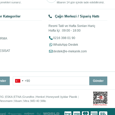
enekleri sunarız.
itibaren 14 gün içinde iade edebilirsiniz.
r Kategoriler
Çağrı Merkezi / Sipariş Hattı
Resmi Tatil ve Hafta Sonları Hariç
Hafta İçi : 09:00 - 18:00
0216 398 01 90
IRMA
WhatsApp Destek
ESİSAT
destek@e-mekanik.com
nder
Gönder
RG
ESKA
ETNA
Grundfos
Henkel
Honeywell
Işıldar Plastik
Viessmann
Visam
Vitra
WD-40
Wilo