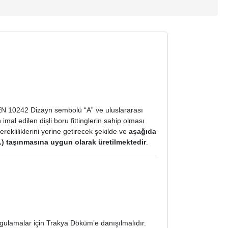
ı EN 10242 Dizayn sembolü “A” ve uluslararası
al edilen dişli boru fittinglerin sahip olması
rekliliklerini yerine getirecek şekilde ve
aşağıda
vs.) taşınmasına uygun olarak üretilmektedir
.
gulamalar için Trakya Döküm’e danışılmalıdır.