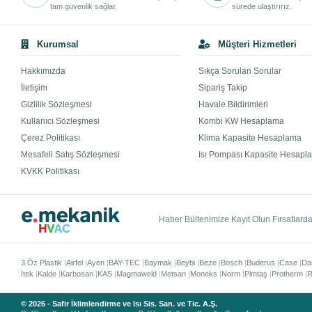
tam güvenlik sağlar.
sürede ulaştırırız.
Kurumsal
Müşteri Hizmetleri
Hakkımızda
Sıkça Sorulan Sorular
İletişim
Sipariş Takip
Gizlilik Sözleşmesi
Havale Bildirimleri
Kullanıcı Sözleşmesi
Kombi KW Hesaplama
Çerez Politikası
Klima Kapasite Hesaplama
Mesafeli Satış Sözleşmesi
Isı Pompası Kapasite Hesapl
KVKK Politikası
Haber Bültenimize Kayıt Olun Fırsatlardan
3 Öz Plastik
Airfel
Ayen
BAY-TEC
Baymak
Beybi
Beze
Bosch
Buderus
Case
Da
İtek
Kalde
Karbosan
KAS
Magmaweld
Metsan
Moneks
Norm
Pimtaş
Protherm
R
© 2026 - Safir İklimlendirme ve Isı Sis. San. ve Tic. A.Ş.