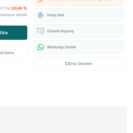
EFT ile
220,08 TL
başlayan taksitle
Kolay İade
Güvenli Alışveriş
Ekle
WhatsApp Destek
at Alarmı
Ürün Önerileri