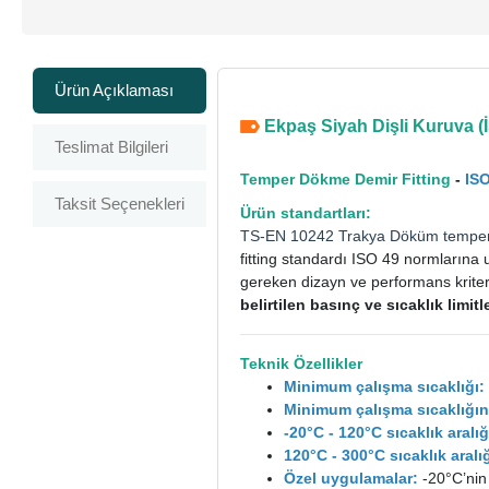
Ürün Açıklaması
Ekpaş Siyah Dişli Kuruva (İs
Teslimat Bilgileri
Temper Dökme Demir Fitting
-
IS
Taksit Seçenekleri
Ürün standartları:
TS-EN 10242
Trakya Döküm
tempe
fitting standardı ISO 49 normlarına 
gereken dizayn ve performans kriterle
belirtilen basınç ve sıcaklık limi
Teknik Özellikler
Minimum çalışma sıcaklığı:
Minimum çalışma sıcaklığın
-20°C - 120°C sıcaklık aral
120°C - 300°C sıcaklık ara
Özel uygulamalar:
-20°C’nin