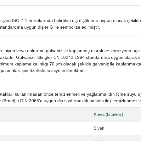
in dişleri ISO 7-1 normlarında belirtilen diş ölçülerine uygun olacak şekilde
standardına uygun dişler G ile sembolize edilmiştir.
rı
; siyah veya daldırma galvaniz ile kaplanmış olarak ve korozyona açı
aktadır. Galvanizli fittingler EN 10242:1994 standardına uygun olarak
mum kaplama kalınlığı 70 µm olacak şekilde galvaniz ile kaplanmaktad
gulamaları için özellikle tavsiye edilmektedir.
n yatakları kullanılmadan önce temizlenmeli ve yağlanmalıdır. İçme suyu
 (örneğin DIN 3066’a uygun diş sızdırmazlık pastası ile) temizlenmeli v
Kruva (İstavroz)
Siyah