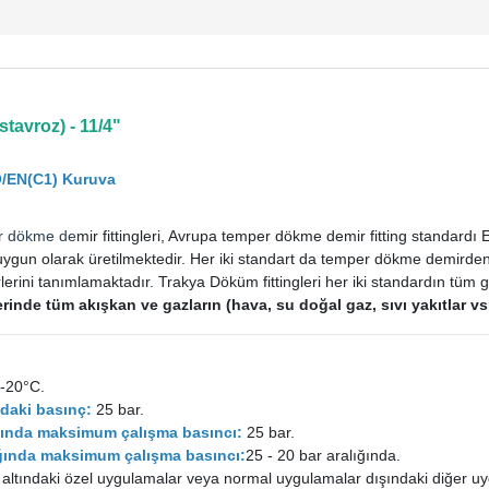
tavroz) - 11/4"
O/EN(C1) Kuruva
r dökme de
mir fittingleri, Avrupa temper dökme demir fitting standard
uygun olarak üretilmektedir. Her iki standart da temper dökme demirden im
rini tanımlamaktadır. Trakya Döküm fittingleri her iki standardın tüm ge
tlerinde tüm akışkan ve gazların (hava, su doğal gaz, sıvı yakıtlar 
-20°C.
daki basınç:
25 bar.
ığında maksimum çalışma basıncı:
25 bar.
lığında maksimum çalışma basıncı:
25 - 20 bar aralığında.
 altındaki özel uygulamalar veya normal uygulamalar dışındaki diğer uy