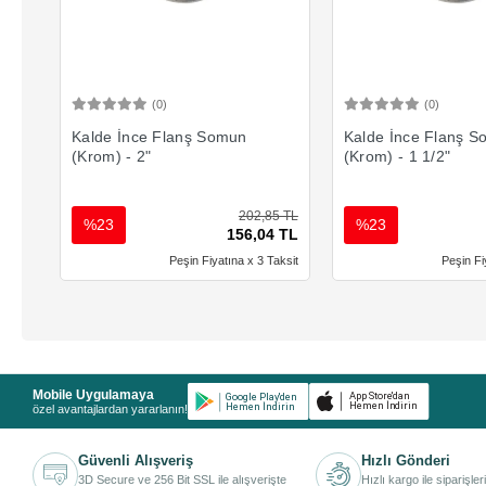
(0)
(0)
Sepete Ekle
Sepete 
Kalde İnce Flanş Somun
Kalde İnce Flanş 
(Krom) - 2"
(Krom) - 1 1/2"
202,85 TL
%23
%23
156,04 TL
Peşin Fiyatına x 3 Taksit
Peşin Fi
Mobile Uygulamaya
özel avantajlardan yararlanın!
Güvenli Alışveriş
Hızlı Gönderi
3D Secure ve 256 Bit SSL ile alışverişte
Hızlı kargo ile siparişler