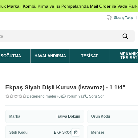
ylux Markalı Kombi, Klima ve Isı Pompalarında Mail Order ile Vade Farks
Sipariş Takip
MEKANI
SOĞUTMA
HAVALANDIRMA
TESISAT
TESISAT
Ekpaş Siyah Dişli Kuruva (İstavroz) - 1 1/4"
Değerlendirmeler (0)
Yorum Yaz
Soru Sor
Marka
Trakya Döküm
Ürün Kodu
Stok Kodu
EKP SK04
Menşei