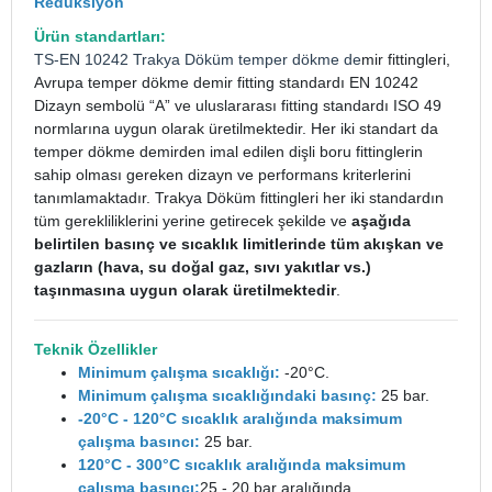
Redüksiyon
Ürün standartları:
TS-EN 10242
Trakya Döküm
temper dökme de
mir fittingleri,
Avrupa temper dökme demir fitting standardı EN 10242
Dizayn sembolü “A” ve uluslararası fitting standardı ISO 49
normlarına uygun olarak üretilmektedir. Her iki standart da
temper dökme demirden imal edilen dişli boru fittinglerin
sahip olması gereken dizayn ve performans kriterlerini
tanımlamaktadır. Trakya Döküm fittingleri her iki standardın
tüm gerekliliklerini yerine getirecek şekilde ve
aşağıda
belirtilen basınç ve sıcaklık limitlerinde tüm akışkan ve
gazların (hava, su doğal gaz, sıvı yakıtlar vs.)
taşınmasına uygun olarak üretilmektedir
.
Teknik Özellikler
Minimum çalışma sıcaklığı:
-20°C.
Minimum çalışma sıcaklığındaki basınç:
25 bar.
-20°C - 120°C sıcaklık aralığında maksimum
çalışma basıncı:
25 bar.
120°C - 300°C sıcaklık aralığında maksimum
çalışma basıncı:
25 - 20 bar aralığında.