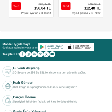
202,85 TL
146,22 TL
%23
%23
156,04 TL
112,48 TL
Peşin Fiyatına x 3 Taksit
Peşin Fiyatına x 3 Taksit
Mobile Uygulamaya
özel avantajlardan yararlanın!
X
Takipte Kal!
Güvenli Alışveriş
3D Secure ve 256 Bit SSL ile alışverişte tam güvenlik sağlar.
Hızlı Gönderi
Hızlı kargo ile siparişlerinizi en kısa sürede ulaştırırız.
Parçalı Ödeme
Siparişlerinizi birden fazla kredi kartı ile ödeyebilirsiniz.
Geniş Ürün Yelpazesi