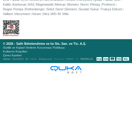
Kalde
Karbosan
KAS
Magmaweld
Metsan
Moneks
Norm
Pimtaş
Protherm
Regen Pompa
Rothenberger
Selsil
Serel
Siemens
Soudal
Sukar
Trakya Döküm
Vaillant
Viessmann
Visam
Vitra
WD-40
Wilo
© 2026 - Safir İklimlendirme ve Isı Sis. San. ve Tic. A.Ş.
Gizlilik ve Kişisel Verilerin Korunması Politikası
Kullanım Koşulları
Çerez Ayarları