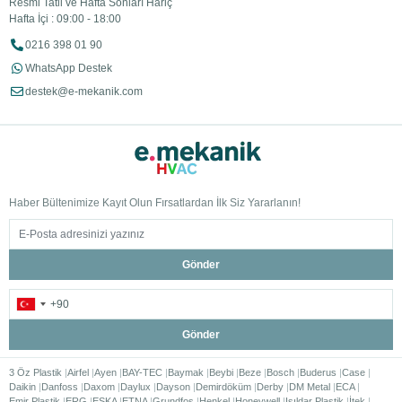
Resmi Tatil ve Hafta Sonları Hariç
Hafta İçi : 09:00 - 18:00
0216 398 01 90
WhatsApp Destek
destek@e-mekanik.com
Haber Bültenimize Kayıt Olun Fırsatlardan İlk Siz Yararlanın!
Gönder
Gönder
3 Öz Plastik
Airfel
Ayen
BAY-TEC
Baymak
Beybi
Beze
Bosch
Buderus
Case
Daikin
Danfoss
Daxom
Daylux
Dayson
Demirdöküm
Derby
DM Metal
ECA
Emir Plastik
ERG
ESKA
ETNA
Grundfos
Henkel
Honeywell
Işıldar Plastik
İtek