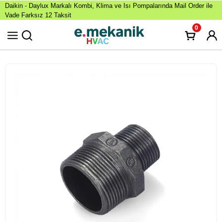
Daikin - Daylux Markalı Kombi, Klima ve Isı Pompalarında Mail Order ile
Vade Farksız 12 Taksit
0