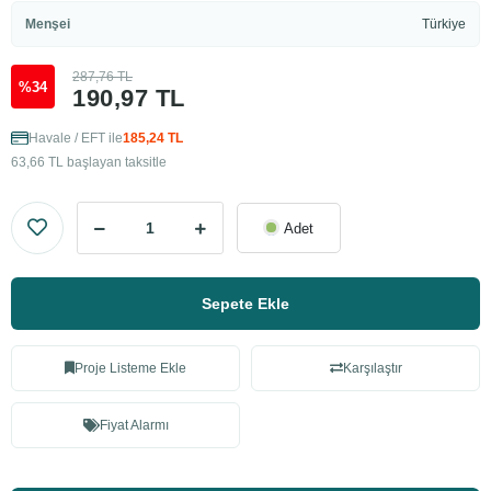
Menşei
Türkiye
287,76 TL
%34
190,97 TL
Havale / EFT ile
185,24 TL
63,66 TL başlayan taksitle
Adet
Sepete Ekle
Proje Listeme Ekle
Karşılaştır
Fiyat Alarmı