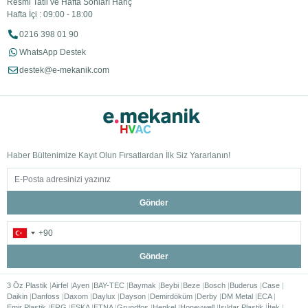
Resmi Tatil ve Hafta Sonları Hariç
Hafta İçi : 09:00 - 18:00
0216 398 01 90
WhatsApp Destek
destek@e-mekanik.com
Haber Bültenimize Kayıt Olun Fırsatlardan İlk Siz Yararlanın!
Gönder
Gönder
3 Öz Plastik
Airfel
Ayen
BAY-TEC
Baymak
Beybi
Beze
Bosch
Buderus
Case
Daikin
Danfoss
Daxom
Daylux
Dayson
Demirdöküm
Derby
DM Metal
ECA
Emir Plastik
ERG
ESKA
ETNA
Grundfos
Henkel
Honeywell
Işıldar Plastik
İtek