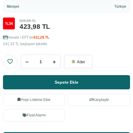
Menşei
Türkiye
638,88 TL
%34
423,98 TL
Havale / EFT ile
411,26 TL
141,33 TL başlayan taksitle
Adet
Sepete Ekle
Proje Listeme Ekle
Karşılaştır
Fiyat Alarmı