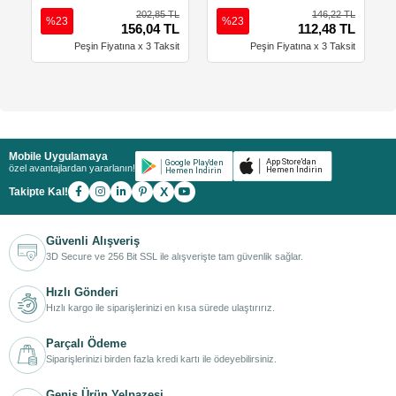
202,85 TL
146,22 TL
%23
%23
156,04 TL
112,48 TL
Peşin Fiyatına x 3 Taksit
Peşin Fiyatına x 3 Taksit
Mobile Uygulamaya
özel avantajlardan yararlanın!
X
Takipte Kal!
Güvenli Alışveriş
3D Secure ve 256 Bit SSL ile alışverişte tam güvenlik sağlar.
Hızlı Gönderi
Hızlı kargo ile siparişlerinizi en kısa sürede ulaştırırız.
Parçalı Ödeme
Siparişlerinizi birden fazla kredi kartı ile ödeyebilirsiniz.
Geniş Ürün Yelpazesi