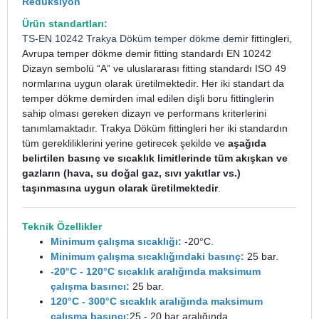
Redüksiyon
Ürün standartları:
TS-EN 10242
Trakya Döküm
temper dökme de
mir fittingleri,
Avrupa temper dökme demir fitting standardı EN 10242
Dizayn sembolü “A” ve uluslararası fitting standardı ISO 49
normlarına uygun olarak üretilmektedir. Her iki standart da
temper dökme demirden imal edilen dişli boru fittinglerin
sahip olması gereken dizayn ve performans kriterlerini
tanımlamaktadır. Trakya Döküm fittingleri her iki standardın
tüm gerekliliklerini yerine getirecek şekilde ve
aşağıda
belirtilen basınç ve sıcaklık limitlerinde tüm akışkan ve
gazların (hava, su doğal gaz, sıvı yakıtlar vs.)
taşınmasına uygun olarak üretilmektedir
.
Teknik Özellikler
Minimum çalışma sıcaklığı:
-20°C.
Minimum çalışma sıcaklığındaki basınç:
25 bar.
-20°C - 120°C sıcaklık aralığında maksimum
çalışma basıncı:
25 bar.
120°C - 300°C sıcaklık aralığında maksimum
çalışma basıncı:
25 - 20 bar aralığında.