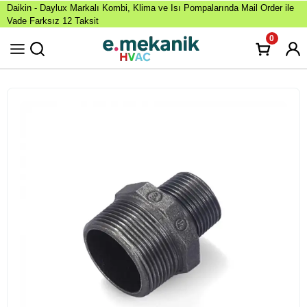
Daikin - Daylux Markalı Kombi, Klima ve Isı Pompalarında Mail Order ile
Vade Farksız 12 Taksit
0