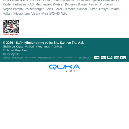
Kalde
Karbosan
KAS
Magmaweld
Metsan
Moneks
Norm
Pimtaş
Protherm
Regen Pompa
Rothenberger
Selsil
Serel
Siemens
Soudal
Sukar
Trakya Döküm
Vaillant
Viessmann
Visam
Vitra
WD-40
Wilo
© 2026 - Safir İklimlendirme ve Isı Sis. San. ve Tic. A.Ş.
Gizlilik ve Kişisel Verilerin Korunması Politikası
Kullanım Koşulları
Çerez Ayarları