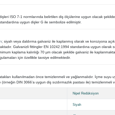
in dişleri ISO 7-1 normlarında belirtilen diş ölçülerine uygun olacak şekilde
standardına uygun dişler G ile sembolize edilmiştir.
rı
; siyah veya daldırma galvaniz ile kaplanmış olarak ve korozyona açı
aktadır. Galvanizli fittingler EN 10242:1994 standardına uygun olarak
mum kaplama kalınlığı 70 µm olacak şekilde galvaniz ile kaplanmaktad
gulamaları için özellikle tavsiye edilmektedir.
n yatakları kullanılmadan önce temizlenmeli ve yağlanmalıdır. İçme suyu
 (örneğin DIN 3066’a uygun diş sızdırmazlık pastası ile) temizlenmeli v
Nipel Redüksiyon
Siyah