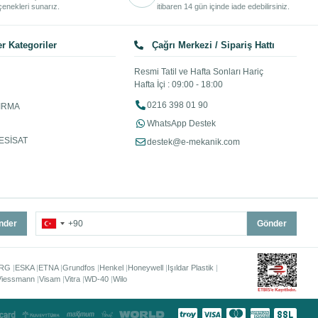
enekleri sunarız.
itibaren 14 gün içinde iade edebilirsiniz.
r Kategoriler
Çağrı Merkezi / Sipariş Hattı
Resmi Tatil ve Hafta Sonları Hariç
Hafta İçi : 09:00 - 18:00
0216 398 01 90
IRMA
WhatsApp Destek
ESİSAT
destek@e-mekanik.com
nder
Gönder
RG
ESKA
ETNA
Grundfos
Henkel
Honeywell
Işıldar Plastik
Viessmann
Visam
Vitra
WD-40
Wilo