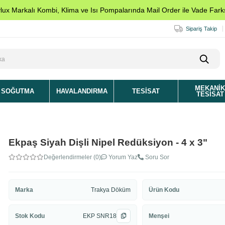
ylux Markalı Kombi, Klima ve Isı Pompalarında Mail Order ile Vade Farks
Sipariş Takip
MEKANI
SOĞUTMA
HAVALANDIRMA
TESISAT
TESISAT
Ekpaş Siyah Dişli Nipel Redüksiyon - 4 x 3"
Değerlendirmeler (0)
Yorum Yaz
Soru Sor
Marka
Trakya Döküm
Ürün Kodu
Stok Kodu
EKP SNR18
Menşei