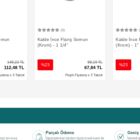
(0)
Ekle
Sepete Ekle
Somun
Kalde İnce Flanş Somun
Kalde İnce
(Krom) - 1 1/4"
(Krom) - 1"
146,22 TL
88,19 TL
%23
%23
112,48 TL
67,84 TL
yatına x 3 Taksit
Peşin Fiyatına x 3 Taksit
Parçalı Ödeme
Geniş 
inizi en kısa
Siparişlerinizi birden fazla kredi kartı ile
Verimli 