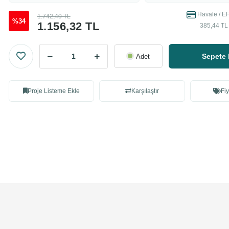
Havale / EF
1.742,40 TL
%34
1.156,32 TL
385,44 TL 
Sepete 
Adet
Proje Listeme Ekle
Karşılaştır
Fiy