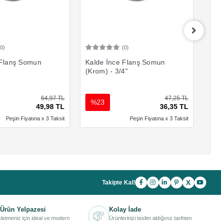
(0)
(0)
Sepete Ekle
Sepete Ekle
 Flanş Somun
Kalde İnce Flanş Somun
Kal
(Krom) - 3/4"
(Kr
64,97 TL
47,25 TL
%23
%
49,98 TL
36,35 TL
Peşin Fiyatına x 3 Taksit
Peşin Fiyatına x 3 Taksit
X
Takipte Kal!
Ürün Yelpazesi
Kolay İade
işletmeniz için ideal ve modern
Ürünlerinizi teslim aldığınız tarihten