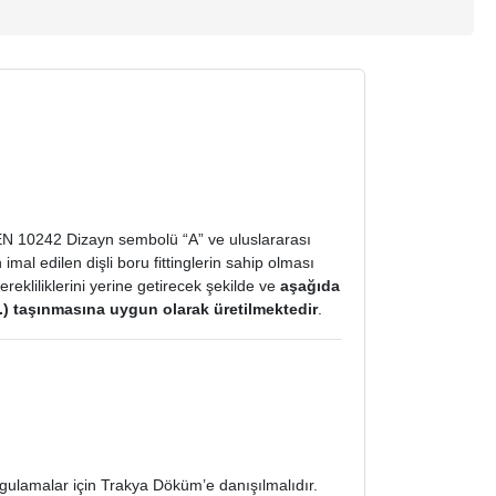
ı EN 10242 Dizayn sembolü “A” ve uluslararası
al edilen dişli boru fittinglerin sahip olması
rekliliklerini yerine getirecek şekilde ve
aşağıda
vs.) taşınmasına uygun olarak üretilmektedir
.
gulamalar için Trakya Döküm’e danışılmalıdır.