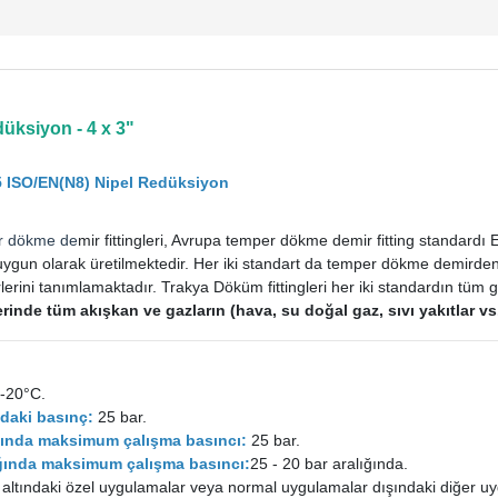
üksiyon - 4 x 3"
5 ISO/EN(N8) Nipel Redüksiyon
r dökme de
mir fittingleri, Avrupa temper dökme demir fitting standard
uygun olarak üretilmektedir. Her iki standart da temper dökme demirden im
rini tanımlamaktadır. Trakya Döküm fittingleri her iki standardın tüm ge
tlerinde tüm akışkan ve gazların (hava, su doğal gaz, sıvı yakıtlar 
-20°C.
daki basınç:
25 bar.
ığında maksimum çalışma basıncı:
25 bar.
lığında maksimum çalışma basıncı:
25 - 20 bar aralığında.
 altındaki özel uygulamalar veya normal uygulamalar dışındaki diğer uy