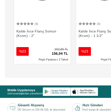
(0)
(0)
Sepete Ekle
Sepete 
Kalde İnce Flanş Somun
Kalde İnce Flanş 
(Krom) - 2"
(Krom) - 1 1/2"
202,85 TL
%23
%23
156,04 TL
Peşin Fiyatına x 3 Taksit
Peşin Fi
Mobile Uygulamaya
özel avantajlardan yararlanın!
Güvenli Alışveriş
Hızlı Gönderi
3D Secure ve 256 Bit SSL ile alışverişte
Hızlı kargo ile siparişler