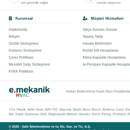
tam güvenlik sağlar.
sürede ulaştırırız.
Kurumsal
Müşteri Hizmetleri
Hakkımızda
Sıkça Sorulan Sorular
İletişim
Sipariş Takip
Gizlilik Sözleşmesi
Havale Bildirimleri
Kullanıcı Sözleşmesi
Kombi KW Hesaplama
Çerez Politikası
Klima Kapasite Hesaplama
Mesafeli Satış Sözleşmesi
Isı Pompası Kapasite Hesapl
KVKK Politikası
Haber Bültenimize Kayıt Olun Fırsatlardan
3 Öz Plastik
Airfel
Ayen
BAY-TEC
Baymak
Beybi
Beze
Bosch
Buderus
Case
Da
İtek
Kalde
Karbosan
KAS
Magmaweld
Metsan
Moneks
Norm
Pimtaş
Protherm
R
© 2026 - Safir İklimlendirme ve Isı Sis. San. ve Tic. A.Ş.