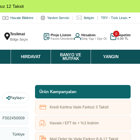
ız 12 Taksit
Havale Bildirimi
Yardım Servisi
İletişim
TRY - Türk Lirası
Teslimat
0
Proje Listem
Hesabım
Sepetim
Favori Ürünlerim
Giriş Yap / Üye Ol
0,00 TL
Bölge Seçin
K
BANYO VE
HIRDAVAT
YANGIN
MUTFAK
Ürün Kampanyaları
Paylaş
Kredi Kartına Vade Farksız 3 Taksit
FS02450009
Havale / EFT ile + %3 İndirim
Türkiye
Mail Order ile Vade Farksız 6-9-12 Taksit