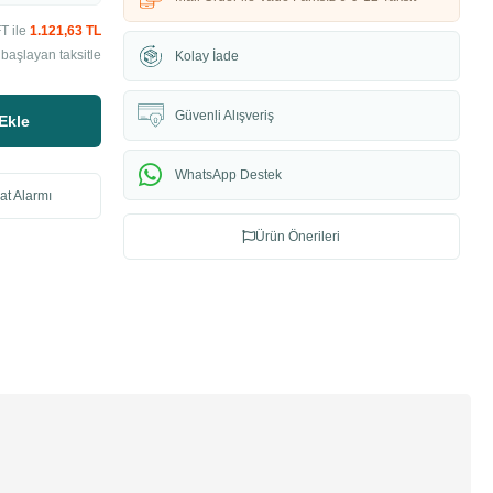
T ile
1.121,63 TL
başlayan taksitle
Kolay İade
Güvenli Alışveriş
Ekle
WhatsApp Destek
at Alarmı
Ürün Önerileri