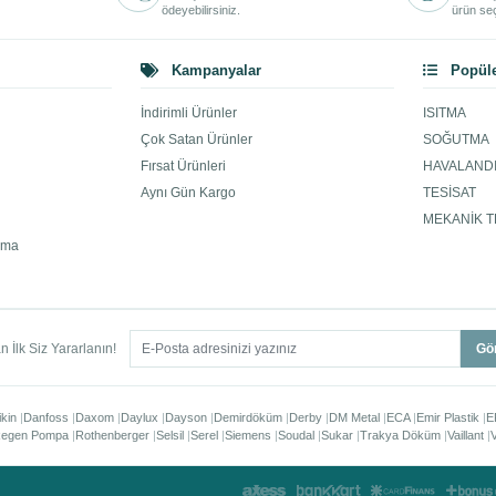
ödeyebilirsiniz.
ürün seç
Kampanyalar
Popüle
İndirimli Ürünler
ISITMA
Çok Satan Ürünler
SOĞUTMA
Fırsat Ürünleri
HAVALAND
Aynı Gün Kargo
TESİSAT
MEKANİK T
ama
 İlk Siz Yararlanın!
Gö
ikin
Danfoss
Daxom
Daylux
Dayson
Demirdöküm
Derby
DM Metal
ECA
Emir Plastik
E
egen Pompa
Rothenberger
Selsil
Serel
Siemens
Soudal
Sukar
Trakya Döküm
Vaillant