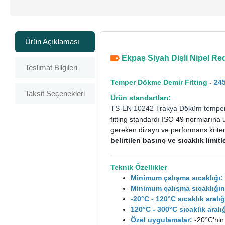
Ürün Açıklaması
Ekpaş Siyah Dişli Nipel Red
Teslimat Bilgileri
Temper Dökme Demir Fitting
-
24
Taksit Seçenekleri
Ürün standartları:
TS-EN 10242
Trakya Döküm
tempe
fitting standardı ISO 49 normlarına 
gereken dizayn ve performans kriterle
belirtilen basınç ve sıcaklık limi
Teknik Özellikler
Minimum çalışma sıcaklığı:
Minimum çalışma sıcaklığın
-20°C - 120°C sıcaklık aral
120°C - 300°C sıcaklık ara
Özel uygulamalar:
-20°C’nin