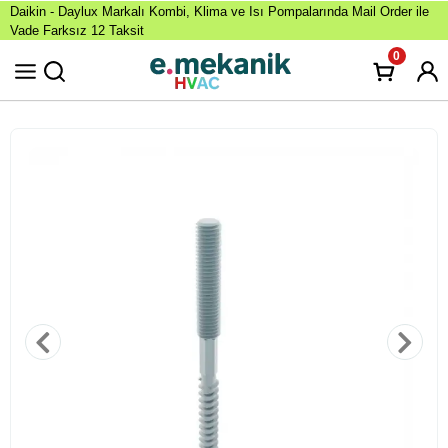
Daikin - Daylux Markalı Kombi, Klima ve Isı Pompalarında Mail Order ile
Vade Farksız 12 Taksit
0