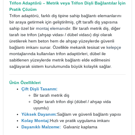
Trifon Adaptörü
– Metrik veya Trifon Dişli Bağlantılar İçin
Pratik Çözüm
Trifon adaptörü, farklı diş tipine sahip bağlantı elemanlarını
bir araya getirmek için geliştirilmiş, çift taraflı diş yapısına
sahip özel bir
montaj elemanı
dır. Bir tarafı metrik diş, diğer
tarafı ise trifon (ahşap vidası / dübel vidası) dişi olarak
üretilerek hem beton hem de ahşap yüzeylerde güvenli
bağlantı imkanı sunar.
Özellikle mekanik tesisat ve
kelepçe
montajlarında kullanılan trifon adaptörleri, dübel ile
sabitlenen yüzeylerde metrik bağlantı elde edilmesini
sağlayarak sistem kurulumunda büyük kolaylık sağlar.
Ürün Özellikleri
Çift Dişli Tasarım:
Bir tarafı metrik diş
Diğer tarafı trifon dişi (dübel / ahşap vida
uyumlu)
Yüksek Dayanım:
Sağlam ve güvenli bağlantı yapısı
Kolay Montaj:
Hızlı ve pratik uygulama imkanı
Dayanıklı Malzeme:
Galvaniz kaplama