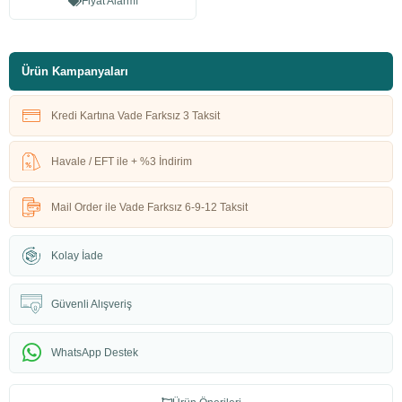
Fiyat Alarmı
Ürün Kampanyaları
Kredi Kartına Vade Farksız 3 Taksit
Havale / EFT ile + %3 İndirim
Mail Order ile Vade Farksız 6-9-12 Taksit
Kolay İade
Güvenli Alışveriş
WhatsApp Destek