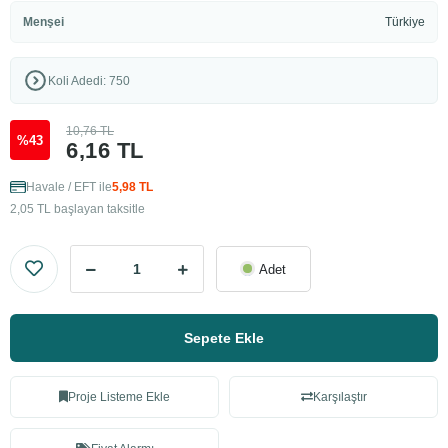
Menşei
Türkiye
Koli Adedi: 750
10,76 TL
%43
6,16 TL
Havale / EFT ile
5,98 TL
2,05 TL başlayan taksitle
Adet
Sepete Ekle
Proje Listeme Ekle
Karşılaştır