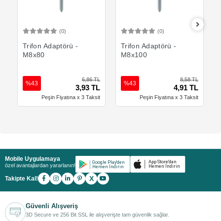
(0)
(0)
Sepete Ekle
Sepete Ekle
Trifon Adaptörü -
Trifon Adaptörü -
M8x80
M8x100
6,86 TL
8,58 TL
%43
%43
3,93 TL
4,91 TL
Peşin Fiyatına x 3 Taksit
Peşin Fiyatına x 3 Taksit
Mobile Uygulamaya
özel avantajlardan yararlanın!
X
Takipte Kal!
Güvenli Alışveriş
3D Secure ve 256 Bit SSL ile alışverişte tam güvenlik sağlar.