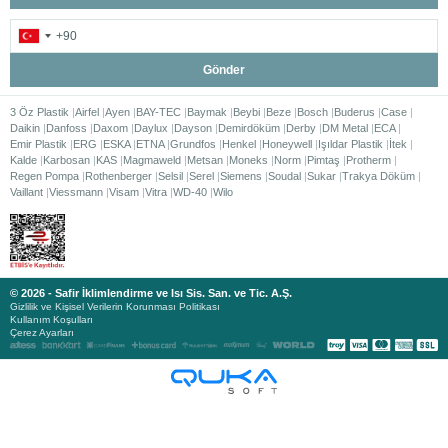
Gönder
3 Öz Plastik
Airfel
Ayen
BAY-TEC
Baymak
Beybi
Beze
Bosch
Buderus
Case
Daikin
Danfoss
Daxom
Daylux
Dayson
Demirdöküm
Derby
DM Metal
ECA
Emir Plastik
ERG
ESKA
ETNA
Grundfos
Henkel
Honeywell
Işıldar Plastik
İtek
Kalde
Karbosan
KAS
Magmaweld
Metsan
Moneks
Norm
Pimtaş
Protherm
Regen Pompa
Rothenberger
Selsil
Serel
Siemens
Soudal
Sukar
Trakya Döküm
Vaillant
Viessmann
Visam
Vitra
WD-40
Wilo
© 2026 - Safir İklimlendirme ve Isı Sis. San. ve Tic. A.Ş.
Gizlilik ve Kişisel Verilerin Korunması Politikası
Kullanım Koşulları
Çerez Ayarları