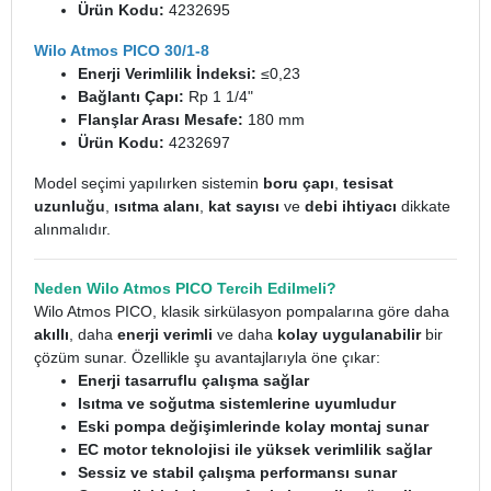
Ürün Kodu:
4232695
Wilo Atmos PICO 30/1-8
Enerji Verimlilik İndeksi:
≤0,23
Bağlantı Çapı:
Rp 1 1/4"
Flanşlar Arası Mesafe:
180 mm
Ürün Kodu:
4232697
Model seçimi yapılırken sistemin
boru çapı
,
tesisat
uzunluğu
,
ısıtma alanı
,
kat sayısı
ve
debi ihtiyacı
dikkate
alınmalıdır.
Neden Wilo Atmos PICO Tercih Edilmeli?
Wilo Atmos PICO, klasik sirkülasyon pompalarına göre daha
akıllı
, daha
enerji verimli
ve daha
kolay uygulanabilir
bir
çözüm sunar. Özellikle şu avantajlarıyla öne çıkar:
Enerji tasarruflu çalışma sağlar
Isıtma ve soğutma sistemlerine uyumludur
Eski pompa değişimlerinde kolay montaj sunar
EC motor teknolojisi ile yüksek verimlilik sağlar
Sessiz ve stabil çalışma performansı sunar