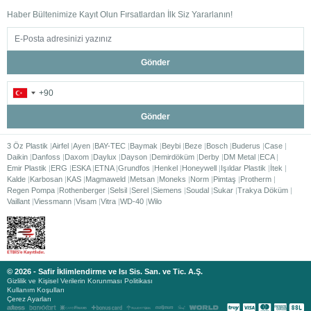
Haber Bültenimize Kayıt Olun Fırsatlardan İlk Siz Yararlanın!
Gönder
Gönder
3 Öz Plastik
Airfel
Ayen
BAY-TEC
Baymak
Beybi
Beze
Bosch
Buderus
Case
Daikin
Danfoss
Daxom
Daylux
Dayson
Demirdöküm
Derby
DM Metal
ECA
Emir Plastik
ERG
ESKA
ETNA
Grundfos
Henkel
Honeywell
Işıldar Plastik
İtek
Kalde
Karbosan
KAS
Magmaweld
Metsan
Moneks
Norm
Pimtaş
Protherm
Regen Pompa
Rothenberger
Selsil
Serel
Siemens
Soudal
Sukar
Trakya Döküm
Vaillant
Viessmann
Visam
Vitra
WD-40
Wilo
© 2026 - Safir İklimlendirme ve Isı Sis. San. ve Tic. A.Ş.
Gizlilik ve Kişisel Verilerin Korunması Politikası
Kullanım Koşulları
Çerez Ayarları