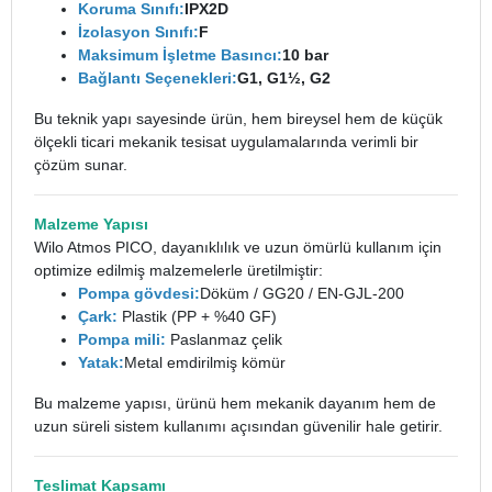
Koruma Sınıfı:
IPX2D
İzolasyon Sınıfı:
F
Maksimum İşletme Basıncı:
10 bar
Bağlantı Seçenekleri:
G1, G1½, G2
Bu teknik yapı sayesinde ürün, hem bireysel hem de küçük
ölçekli ticari mekanik tesisat uygulamalarında verimli bir
çözüm sunar.
Malzeme Yapısı
Wilo Atmos PICO, dayanıklılık ve uzun ömürlü kullanım için
optimize edilmiş malzemelerle üretilmiştir:
Pompa gövdesi:
Döküm / GG20 / EN-GJL-200
Çark:
Plastik (PP + %40 GF)
Pompa mili:
Paslanmaz çelik
Yatak:
Metal emdirilmiş kömür
Bu malzeme yapısı, ürünü hem mekanik dayanım hem de
uzun süreli sistem kullanımı açısından güvenilir hale getirir.
Teslimat Kapsamı