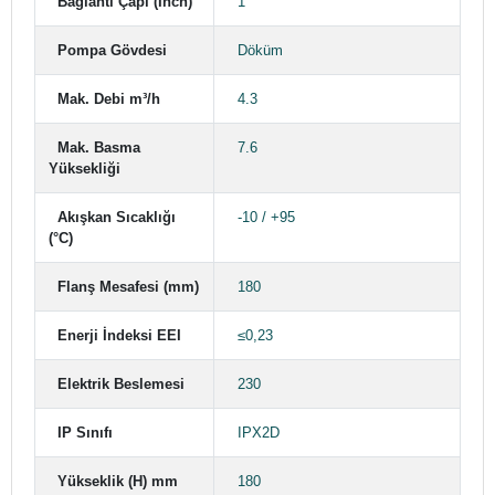
Bağlantı Çapı (Inch)
1"
Pompa Gövdesi
Döküm
Mak. Debi m³/h
4.3
Mak. Basma
7.6
Yüksekliği
Akışkan Sıcaklığı
-10 / +95
(°C)
Flanş Mesafesi (mm)
180
Enerji İndeksi EEI
≤0,23
Elektrik Beslemesi
230
IP Sınıfı
IPX2D
Yükseklik (H) mm
180