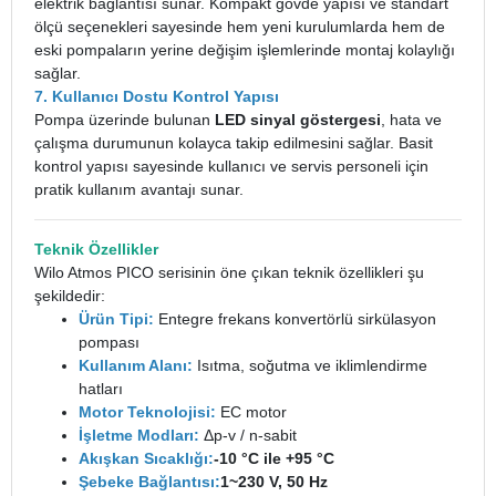
elektrik bağlantısı sunar. Kompakt gövde yapısı ve standart
ölçü seçenekleri sayesinde hem yeni kurulumlarda hem de
eski pompaların yerine değişim işlemlerinde montaj kolaylığı
sağlar.
7. Kullanıcı Dostu Kontrol Yapısı
Pompa üzerinde bulunan
LED sinyal göstergesi
, hata ve
çalışma durumunun kolayca takip edilmesini sağlar. Basit
kontrol yapısı sayesinde kullanıcı ve servis personeli için
pratik kullanım avantajı sunar.
Teknik Özellikler
Wilo Atmos PICO serisinin öne çıkan teknik özellikleri şu
şekildedir:
Ürün Tipi:
Entegre frekans konvertörlü sirkülasyon
pompası
Kullanım Alanı:
Isıtma, soğutma ve iklimlendirme
hatları
Motor Teknolojisi:
EC motor
İşletme Modları:
Δp-v / n-sabit
Akışkan Sıcaklığı:
-10 °C ile +95 °C
Şebeke Bağlantısı:
1~230 V, 50 Hz