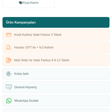
Fiyat Alarmı
Ürün Kampanyaları
Kredi Kartına Vade Farksız 3 Taksit
Havale / EFT ile + %3 İndirim
Mail Order ile Vade Farksız 6-9-12 Taksit
Kolay İade
Güvenli Alışveriş
WhatsApp Destek