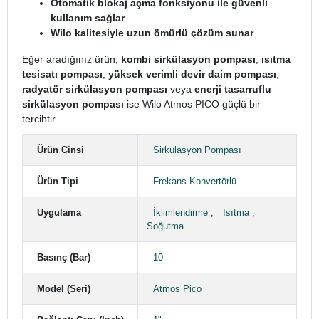
Otomatik blokaj açma fonksiyonu ile güvenli
kullanım sağlar
Wilo kalitesiyle uzun ömürlü çözüm sunar
Eğer aradığınız ürün;
kombi sirkülasyon pompası
,
ısıtma
tesisatı pompası
,
yüksek verimli devir daim pompası
,
radyatör sirkülasyon pompası
veya
enerji tasarruflu
sirkülasyon pompası
ise Wilo Atmos PICO güçlü bir
tercihtir.
Ürün Cinsi
Sirkülasyon Pompası
Ürün Tipi
Frekans Konvertörlü
Uygulama
İklimlendirme
,
Isıtma
,
Soğutma
Basınç (Bar)
10
Model (Seri)
Atmos Pico