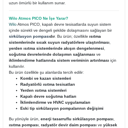
uzun ömürlü bir kullanım sunar.
Wilo Atmos PICO Ne İşe Yarar?
Wilo
Atmos PICO, kapalı devre tesisatlarda suyun sistem
içinde sürekli ve dengeli şekilde dolaşmasını sağlayan bir
sirkülasyon pompası
dır
. Bu ürün; özellikle
ısıtma
sistemlerinde sıcak suyun radyatörlere ulaştırılması
,
yerden ısıtma sistemlerinde akışın dengelenmesi
,
soğutma devrelerinde dolaşımın sağlanması
ve
iklimlendirme hatlarında sistem veriminin artırılması
için
kullanılır.
Bu ürün özellikle şu alanlarda tercih edilir:
Kombi ve kazan sistemleri
Radyatörlü ısıtma tesisatları
Yerden ısıtma sistemleri
Kapalı devre soğutma hatları
İklimlendirme ve HVAC uygulamaları
Eski tip sirkülasyon pompalarının değişimi
Bu yönüyle ürün,
enerji tasarruflu sirkülasyon pompası
,
ısıtma pompası
,
radyatör devir daim pompası
ve
yüksek