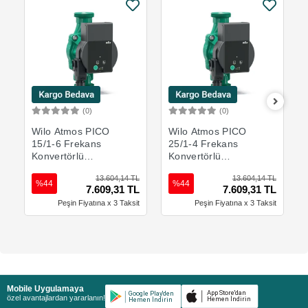
(0)
(0)
Sepete Ekle
Sepete Ekle
Wilo Atmos PICO
Wilo Atmos PICO
15/1-6 Frekans
25/1-4 Frekans
Konvertörlü
Konvertörlü
Sirkülasyon
Sirkülasyon
13.604,14 TL
13.604,14 TL
Pompası
Pompası
%44
%44
7.609,31 TL
7.609,31 TL
Peşin Fiyatına x 3 Taksit
Peşin Fiyatına x 3 Taksit
Mobile Uygulamaya
özel avantajlardan yararlanın!