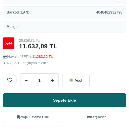
Barkod (EAN)
4048482932798
Menşei
20.858,31 TL
%44
11.632,09 TL
Havale / EFT ile
11.283,12 TL
3.877,36 TL başlayan taksitle
Adet
Sepete Ekle
Proje Listeme Ekle
Karşılaştır