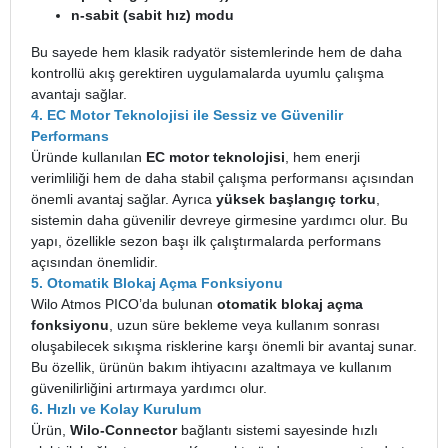
n-sabit (sabit hız) modu
Bu sayede hem klasik radyatör sistemlerinde hem de daha
kontrollü akış gerektiren uygulamalarda uyumlu çalışma
avantajı sağlar.
4. EC Motor Teknolojisi ile Sessiz ve Güvenilir
Performans
Üründe kullanılan
EC motor teknolojisi
, hem enerji
verimliliği hem de daha stabil çalışma performansı açısından
önemli avantaj sağlar. Ayrıca
yüksek başlangıç torku
,
sistemin daha güvenilir devreye girmesine yardımcı olur. Bu
yapı, özellikle sezon başı ilk çalıştırmalarda performans
açısından önemlidir.
5. Otomatik Blokaj Açma Fonksiyonu
Wilo Atmos PICO’da bulunan
otomatik blokaj açma
fonksiyonu
, uzun süre bekleme veya kullanım sonrası
oluşabilecek sıkışma risklerine karşı önemli bir avantaj sunar.
Bu özellik, ürünün bakım ihtiyacını azaltmaya ve kullanım
güvenilirliğini artırmaya yardımcı olur.
6. Hızlı ve Kolay Kurulum
Ürün,
Wilo-Connector
bağlantı sistemi sayesinde hızlı