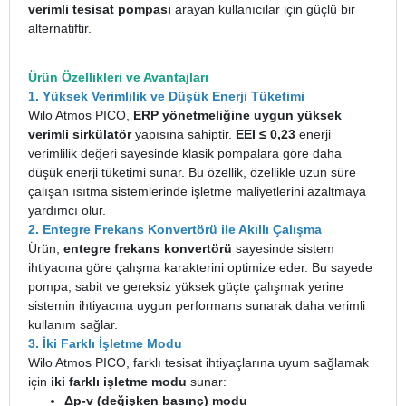
verimli tesisat pompası
arayan kullanıcılar için güçlü bir
alternatiftir.
Ürün Özellikleri ve Avantajları
1. Yüksek Verimlilik ve Düşük Enerji Tüketimi
Wilo Atmos PICO,
ERP yönetmeliğine uygun yüksek
verimli sirkülatör
yapısına sahiptir.
EEI ≤ 0,23
enerji
verimlilik değeri sayesinde klasik pompalara göre daha
düşük enerji tüketimi sunar. Bu özellik, özellikle uzun süre
çalışan ısıtma sistemlerinde işletme maliyetlerini azaltmaya
yardımcı olur.
2. Entegre Frekans Konvertörü ile Akıllı Çalışma
Ürün,
entegre frekans konvertörü
sayesinde sistem
ihtiyacına göre çalışma karakterini optimize eder. Bu sayede
pompa, sabit ve gereksiz yüksek güçte çalışmak yerine
sistemin ihtiyacına uygun performans sunarak daha verimli
kullanım sağlar.
3. İki Farklı İşletme Modu
Wilo Atmos PICO, farklı tesisat ihtiyaçlarına uyum sağlamak
için
iki farklı işletme modu
sunar:
Δp-v (değişken basınç) modu