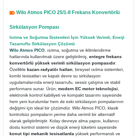
Wilo Atmos PICO 25/1-8 Frekans Konvertörlü
Sirkülasyon Pompası
Isıtma ve Soğutma Sistemleri İçin Yüksek Verimli, Enerji
Tasarruflu Sirkülasyon Çözümü
Wilo Atmos PICO
, ısıtma, soğutma ve iklimlendirme
hatlarında kullanılmak üzere geliştirilmiş,
entegre frekans
konvertörlü yüksek verimli sirkülasyon pompasıdır
.
Özellikle
kazan-radyatör hatları
, bireysel ısıtma sistemleri,
kombi tesisatları ve kapalı devre su sirkülasyon
uygulamalarında enerji tasarrufu, sessiz çalışma ve stabil
performans sunar. Ürün;
modern EC motor teknolojisi
,
elektronik kontrol kabiliyeti ve kompakt tasarımı sayesinde
hem yeni kurulumlar hem de eski sirkülasyon pompalarının
değişimi için ideal bir çözümdür.
Wilo Atmos PICO, klasik
kontrolsüz pompaların yerine daha verimli bir alternatif
olarak geliştirilmiştir. Kolay devreye alma yapısı, kullanıcı
dostu kontrol sistemi ve düşük enerji tüketimi sayesinde
konut tipi mekanik tesisatlarda
yüksek performanslı ve