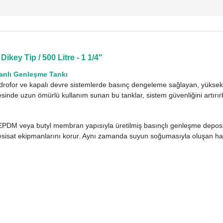
key Tip / 500 Litre - 1 1/4"
anlı Genleşme Tankı
idrofor ve kapalı devre sistemlerde basınç dengeleme sağlayan, yüksek
sinde uzun ömürlü kullanım sunan bu tanklar, sistem güvenliğini artırırke
lir EPDM veya butyl membran yapısıyla üretilmiş basınçlı genleşme depo
tesisat ekipmanlarını korur. Aynı zamanda suyun soğumasıyla oluşan hac