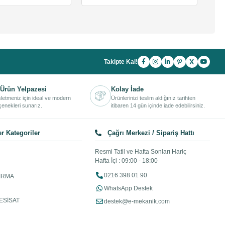
X
Takipte Kal!
Ürün Yelpazesi
Kolay İade
işletmeniz için ideal ve modern
Ürünlerinizi teslim aldığınız tarihten
enekleri sunarız.
itibaren 14 gün içinde iade edebilirsiniz.
r Kategoriler
Çağrı Merkezi / Sipariş Hattı
Resmi Tatil ve Hafta Sonları Hariç
Hafta İçi : 09:00 - 18:00
0216 398 01 90
IRMA
WhatsApp Destek
ESİSAT
destek@e-mekanik.com