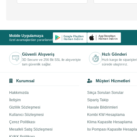
Mobile Uygulamaya
özel avantajlardan yararlanın!
Güvenli Alışveriş
Hızlı Gönderi
3D Secure ve 256 Bit SSL ile alışverişte
Hızlı kargo ile siparişler
tam güvenlik sağlar.
sürede ulaştırırız.
Kurumsal
Müşteri Hizmetleri
Hakkımızda
Sıkça Sorulan Sorular
İletişim
Sipariş Takip
Gizlilik Sözleşmesi
Havale Bildirimleri
Kullanıcı Sözleşmesi
Kombi KW Hesaplama
Çerez Politikası
Klima Kapasite Hesaplama
Mesafeli Satış Sözleşmesi
Isı Pompası Kapasite Hesapl
KVKK Politikası