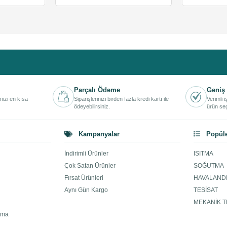
Parçalı Ödeme
Geniş 
inizi en kısa
Siparişlerinizi birden fazla kredi kartı ile
Verimli 
ödeyebilirsiniz.
ürün seç
Kampanyalar
Popüle
İndirimli Ürünler
ISITMA
Çok Satan Ürünler
SOĞUTMA
Fırsat Ürünleri
HAVALAND
Aynı Gün Kargo
TESİSAT
MEKANİK T
ama