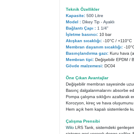
Teknik Özellikler
Kapasite:
500 Litre
Model :
Dikey Tip - Ayaklı
Bağlantı Çapı :
1 1/4"
İşletme basıncı:
10 bar
Akışkan sıcaklığı:
-10°C / +110°C
Membran dayanım sıcaklığı:
-10°C
Basınçlandırma gazı:
Kuru hava (a
Membran tipi:
Değişebilir EPDM / B
Gövde malzemesi:
DC04
Öne Çıkan Avantajlar
Değişebilir membran sayesinde uzu
Basınç dalgalanmalarını absorbe e
Pompa çalışma sıklığını azaltarak en
Korozyon, kireç ve hava oluşumunu
Hem açık hem kapalı sistemlerde kull
Çalışma Prensibi
Wilo
LRS Tank, sistemdeki genleşen s
sisteme geri vererek denge sağlar.