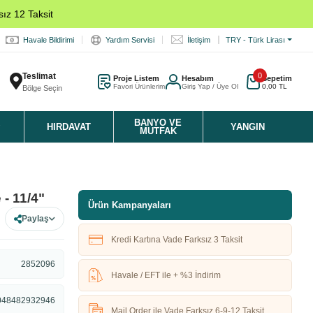
ız 12 Taksit
Havale Bildirimi
Yardım Servisi
İletişim
TRY - Türk Lirası
Teslimat
0
Proje Listem
Hesabım
Sepetim
Favori Ürünlerim
Giriş Yap / Üye Ol
0,00 TL
Bölge Seçin
K
BANYO VE
HIRDAVAT
YANGIN
MUTFAK
 - 11/4"
Ürün Kampanyaları
Paylaş
Kredi Kartına Vade Farksız 3 Taksit
2852096
Havale / EFT ile + %3 İndirim
048482932946
Mail Order ile Vade Farksız 6-9-12 Taksit