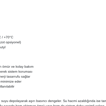
 / +70°C
zot opsiyonel)
utyl
n ömür ve kolay bakım
derek sistem koruması
erji tasarrufu sağlar
 minimize eder
anılabilir
uyu depolayarak aşırı basıncı dengeler. Su hacmi azaldığında ise tank
 Bu sayede hem ekipman ömrü uzar hem de sistem daha verimli çalışır.