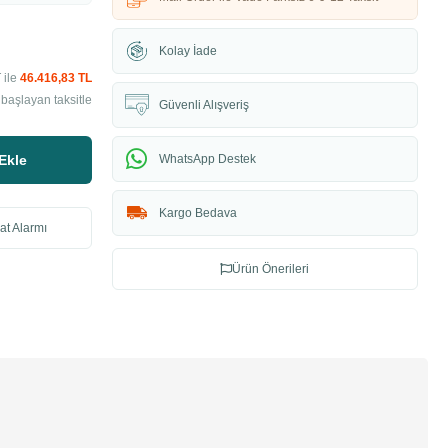
Kolay İade
 ile
46.416,83 TL
başlayan taksitle
Güvenli Alışveriş
Ekle
WhatsApp Destek
Kargo Bedava
at Alarmı
Ürün Önerileri