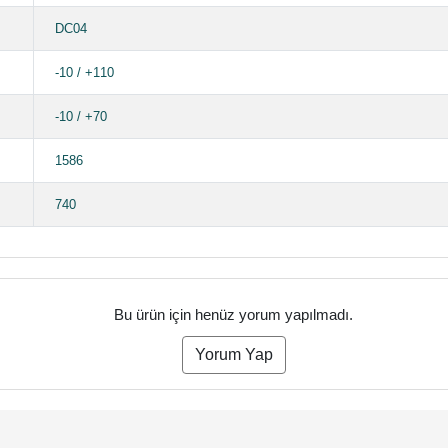
DC04
-10 / +110
-10 / +70
1586
740
Bu ürün için henüz yorum yapılmadı.
Yorum Yap