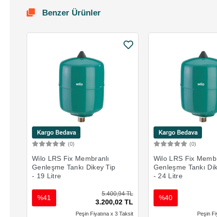
Benzer Ürünler
(0)
(0)
Sepete Ekle
Sepete 
Wilo LRS Fix Membranlı
Wilo LRS Fix Membr
Genleşme Tankı Dikey Tip
Genleşme Tankı Dik
- 19 Litre
- 24 Litre
5.400,94 TL
%41
%40
3.200,02 TL
Peşin Fiyatına x 3 Taksit
Peşin Fi