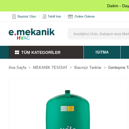
Daikin - Da
Bayimiz Olun
Teklif İste
Online Ödeme
TÜM KATEGORİLER
ISITMA
Ana Sayfa
MEKANİK TESİSAT
Basınçlı Tanklar
Genleşme T