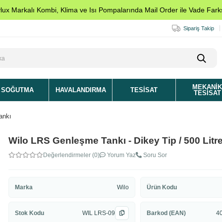
ylux Markalı Kombi, Klima ve Isı Pompalarında Mail Order ile Vade Farks
Sipariş Takip
MEKANI
SOĞUTMA
HAVALANDIRMA
TESISAT
TESISAT
ankı
Wilo LRS Genleşme Tankı - Dikey Tip / 500 Litre
Değerlendirmeler (0)
Yorum Yaz
Soru Sor
Marka
Wilo
Ürün Kodu
Stok Kodu
WIL LRS-09
Barkod (EAN)
4