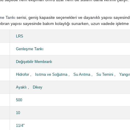
me Tankı
serisi, geniş kapasite seçenekleri ve dayanıklı yapısı sayesin
embran yapısı sayesinde bakım kolaylığı sunarken, uzun vadede işletme m
LRS
Genleşme Tankı
Değişebilir Membranlı
Hidrofor
,
Isıtma ve Soğutma
,
Su Arıtma
,
Su Temini
,
Yangı
Ayaklı
,
Dikey
500
10
11/4"