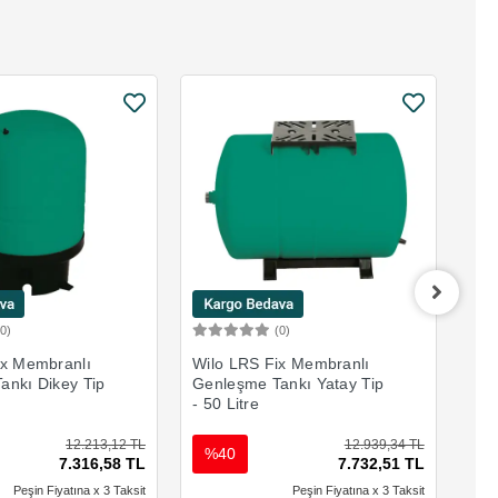
(0)
(0)
Sepete Ekle
Sepete Ekle
ix Membranlı
Wilo LRS Fix Membranlı
Wil
ankı Dikey Tip
Genleşme Tankı Yatay Tip
Gen
- 50 Litre
- 1
12.213,12 TL
12.939,34 TL
%40
%
7.316,58 TL
7.732,51 TL
Peşin Fiyatına x 3 Taksit
Peşin Fiyatına x 3 Taksit