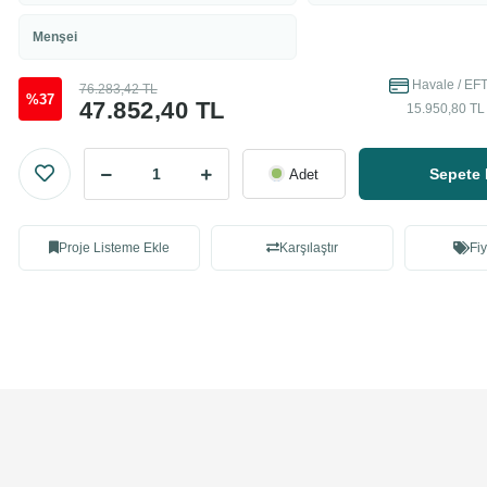
Menşei
Havale / EFT
76.283,42 TL
%37
47.852,40 TL
15.950,80 TL 
Sepete 
Adet
Proje Listeme Ekle
Karşılaştır
Fiy