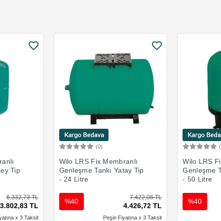
(0)
Ekle
Sepete Ekle
anlı
Wilo LRS Fix Membranlı
Wilo LRS F
ey Tip
Genleşme Tankı Yatay Tip
Genleşme T
- 24 Litre
- 50 Litre
6.332,73 TL
7.422,06 TL
%40
%40
3.802,83 TL
4.426,72 TL
yatına x 3 Taksit
Peşin Fiyatına x 3 Taksit