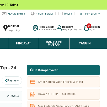
ız 12 Taksit
Havale Bildirimi
Yardım Servisi
İletişim
TRY - Türk Lirası
Teslimat
0
Proje Listem
Hesabım
Sepetim
Favori Ürünlerim
Giriş Yap / Üye Ol
0,00 TL
Bölge Seçin
K
BANYO VE
HIRDAVAT
YANGIN
MUTFAK
Tip - 24
Ürün Kampanyaları
Paylaş
Kredi Kartına Vade Farksız 3 Taksit
Havale / EFT ile + %3 İndirim
2855404
Mail Order ile Vade Farksız 6-9-12 Taksit