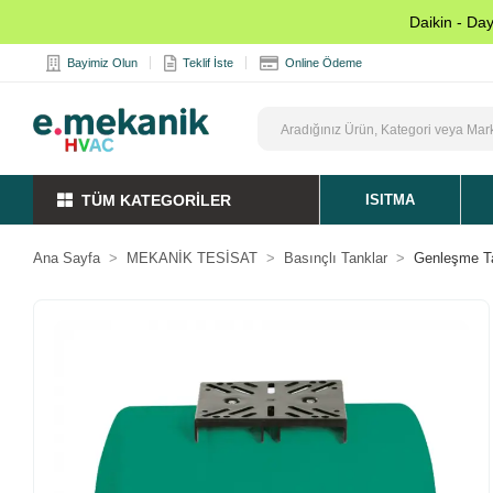
Daikin - Da
Bayimiz Olun
Teklif İste
Online Ödeme
TÜM KATEGORİLER
ISITMA
Ana Sayfa
MEKANİK TESİSAT
Basınçlı Tanklar
Genleşme T