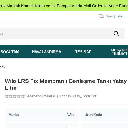
ylux Markalı Kombi, Klima ve Isı Pompalarında Mail Order ile Vade Farks
Sipariş Takip
MEKANI
SOĞUTMA
HAVALANDIRMA
TESISAT
TESISAT
ankı
Wilo LRS Fix Membranlı Genleşme Tankı Yatay 
Litre
Değerlendirmeler (0)
Yorum Yaz
Soru Sor
Marka
Wilo
Ürün Kodu