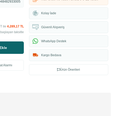
048482933005
Kolay İade
T ile
4.289,17 TL
Güvenli Alışveriş
başlayan taksitle
WhatsApp Destek
Ekle
Kargo Bedava
at Alarmı
Ürün Önerileri