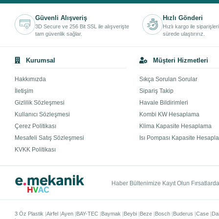
Güvenli Alışveriş
Hızlı Gönderi
3D Secure ve 256 Bit SSL ile alışverişte
Hızlı kargo ile siparişler
tam güvenlik sağlar.
sürede ulaştırırız.
Kurumsal
Müşteri Hizmetleri
Hakkımızda
Sıkça Sorulan Sorular
İletişim
Sipariş Takip
Gizlilik Sözleşmesi
Havale Bildirimleri
Kullanıcı Sözleşmesi
Kombi KW Hesaplama
Çerez Politikası
Klima Kapasite Hesaplama
Mesafeli Satış Sözleşmesi
Isı Pompası Kapasite Hesapl
KVKK Politikası
Haber Bültenimize Kayıt Olun Fırsatlardan
3 Öz Plastik
Airfel
Ayen
BAY-TEC
Baymak
Beybi
Beze
Bosch
Buderus
Case
Da