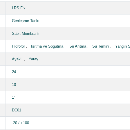
LRS Fix
Genleşme Tankı
Sabit Membranlı
Hidrofor
,
Isıtma ve Soğutma
,
Su Arıtma
,
Su Temini
,
Yangın 
Ayaklı
,
Yatay
24
10
1"
DC01
-20 / +100