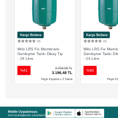
(0)
(0)
Sepete Ekle
Sepete 
Wilo LRS Fix Membranlı
Wilo LRS Fix Membr
Genleşme Tankı Dikey Tip
Genleşme Tankı Dik
- 19 Litre
- 24 Litre
5.394,96 TL
%41
%40
3.196,48 TL
Peşin Fiyatına x 3 Taksit
Peşin Fi
Mobile Uygulamaya
özel avantajlardan yararlanın!