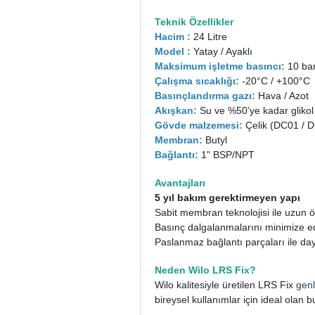
Teknik Özellikler
Hacim :
24 Litre
Model :
Yatay / Ayaklı
Maksimum işletme basıncı:
10 ba
Çalışma sıcaklığı:
-20°C / +100°C
Basınçlandırma gazı:
Hava / Azot
Akışkan:
Su ve %50’ye kadar glikol
Gövde malzemesi:
Çelik (DC01 / 
Membran:
Butyl
Bağlantı:
1" BSP/NPT
Avantajları
5 yıl bakım gerektirmeyen yapı
Sabit membran teknolojisi ile uzun 
Basınç dalgalanmalarını minimize 
Paslanmaz bağlantı parçaları ile day
Neden Wilo LRS Fix?
Wilo kalitesiyle üretilen LRS Fix
gen
bireysel kullanımlar için ideal olan 