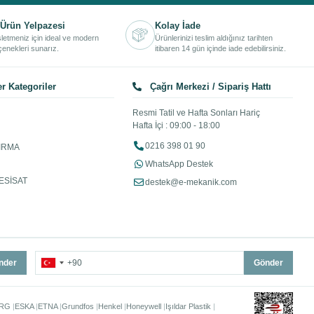
Ürün Yelpazesi
Kolay İade
işletmeniz için ideal ve modern
Ürünlerinizi teslim aldığınız tarihten
enekleri sunarız.
itibaren 14 gün içinde iade edebilirsiniz.
r Kategoriler
Çağrı Merkezi / Sipariş Hattı
Resmi Tatil ve Hafta Sonları Hariç
Hafta İçi : 09:00 - 18:00
0216 398 01 90
IRMA
WhatsApp Destek
ESİSAT
destek@e-mekanik.com
nder
Gönder
RG
ESKA
ETNA
Grundfos
Henkel
Honeywell
Işıldar Plastik