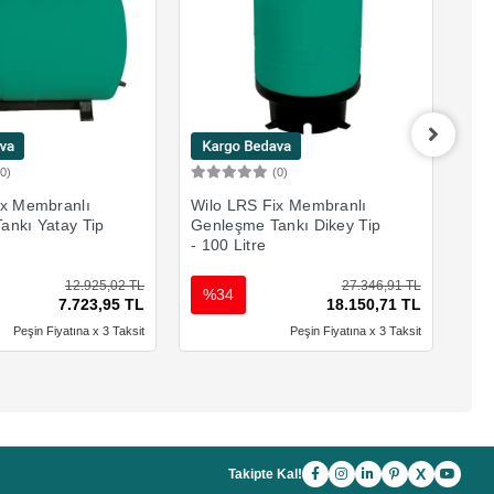
(0)
(0)
Sepete Ekle
Sepete Ekle
ix Membranlı
Wilo LRS Fix Membranlı
Wil
ankı Yatay Tip
Genleşme Tankı Dikey Tip
- Di
- 100 Litre
12.925,02 TL
27.346,91 TL
%34
%
7.723,95 TL
18.150,71 TL
Peşin Fiyatına x 3 Taksit
Peşin Fiyatına x 3 Taksit
X
Takipte Kal!