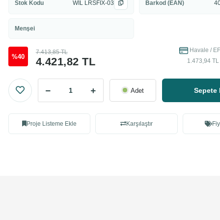
Stok Kodu
WIL LRSFİX-03
Barkod (EAN)
4
Menşei
Havale / EF
7.413,85 TL
%40
4.421,82 TL
1.473,94 TL 
Sepete 
Adet
Proje Listeme Ekle
Karşılaştır
Fiy