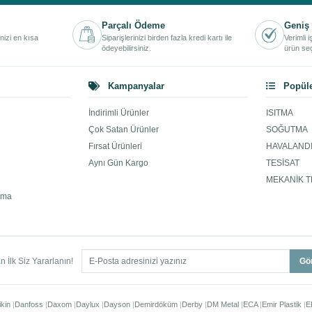
Parçalı Ödeme
Geniş 
inizi en kısa
Siparişlerinizi birden fazla kredi kartı ile
Verimli 
ödeyebilirsiniz.
ürün seç
Kampanyalar
Popüle
İndirimli Ürünler
ISITMA
Çok Satan Ürünler
SOĞUTMA
Fırsat Ürünleri
HAVALAND
Aynı Gün Kargo
TESİSAT
MEKANİK T
ama
 İlk Siz Yararlanın!
Gö
ikin
Danfoss
Daxom
Daylux
Dayson
Demirdöküm
Derby
DM Metal
ECA
Emir Plastik
E