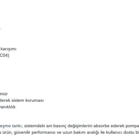
r
 karışımı
DC04)
ömür
ederek sistem koruması
anıklılık
leşme tankı
, sistemdeki ani basınç değişimlerini absorbe ederek pompa 
bu ürün, güvenilir performansı ve uzun bakım aralığı ile kullanıcı dostu 