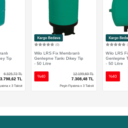
(0)
Ekle
Sepete Ekle
anlı
Wilo LRS Fix Membranlı
Wilo LRS F
ey Tip
Genleşme Tankı Dikey Tip
Genleşme T
- 50 Litre
- 50 Litre
6.325,72 TL
12.199,60 TL
%40
%40
3.798,62 TL
7.308,48 TL
yatına x 3 Taksit
Peşin Fiyatına x 3 Taksit