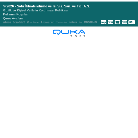
© 2026 - Safir İklimlendirme ve Isı Sis. San. ve Tic. A.Ş.
Gizlilik ve Kişisel Verilerin Korunması Politikası
Kullanım Koşulları
Çerez Ayarları