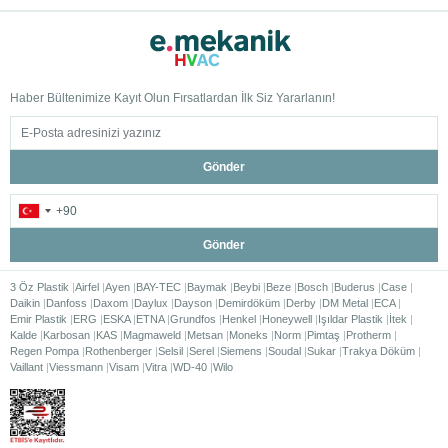
Haber Bültenimize Kayıt Olun Fırsatlardan İlk Siz Yararlanın!
Gönder
Gönder
3 Öz Plastik
Airfel
Ayen
BAY-TEC
Baymak
Beybi
Beze
Bosch
Buderus
Case
Daikin
Danfoss
Daxom
Daylux
Dayson
Demirdöküm
Derby
DM Metal
ECA
Emir Plastik
ERG
ESKA
ETNA
Grundfos
Henkel
Honeywell
Işıldar Plastik
İtek
Kalde
Karbosan
KAS
Magmaweld
Metsan
Moneks
Norm
Pimtaş
Protherm
Regen Pompa
Rothenberger
Selsil
Serel
Siemens
Soudal
Sukar
Trakya Döküm
Vaillant
Viessmann
Visam
Vitra
WD-40
Wilo