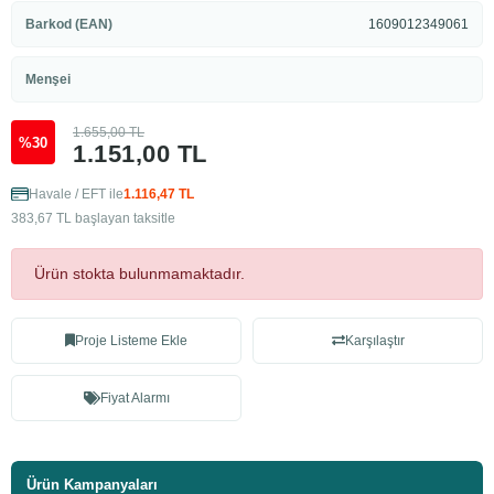
Barkod (EAN)
1609012349061
Menşei
1.655,00 TL
%30
1.151,00 TL
Havale / EFT ile
1.116,47 TL
383,67 TL başlayan taksitle
Ürün stokta bulunmamaktadır.
Proje Listeme Ekle
Karşılaştır
Fiyat Alarmı
Ürün Kampanyaları