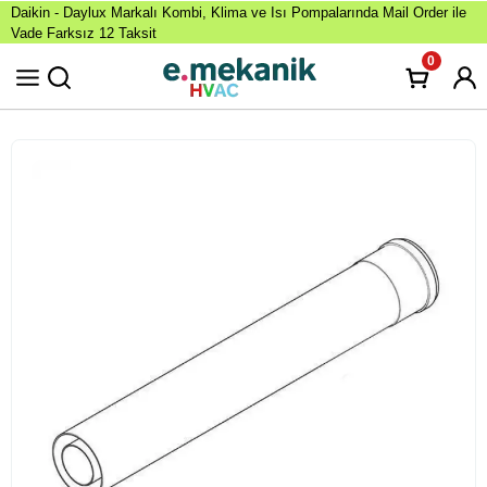
Daikin - Daylux Markalı Kombi, Klima ve Isı Pompalarında Mail Order ile
Vade Farksız 12 Taksit
0