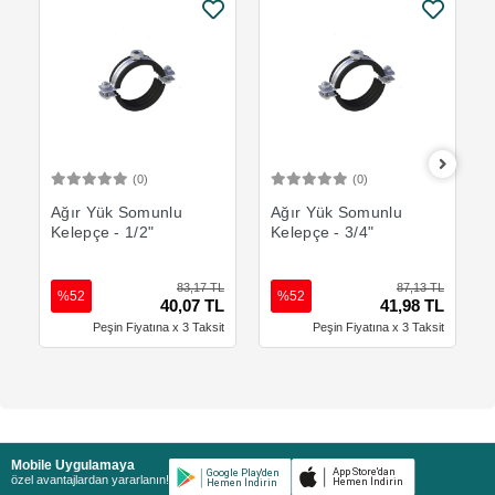
(0)
(0)
Sepete Ekle
Sepete Ekle
Ağır Yük Somunlu
Ağır Yük Somunlu
Kelepçe - 1/2"
Kelepçe - 3/4"
83,17 TL
87,13 TL
%52
%52
40,07 TL
41,98 TL
Peşin Fiyatına x 3 Taksit
Peşin Fiyatına x 3 Taksit
Mobile Uygulamaya
özel avantajlardan yararlanın!