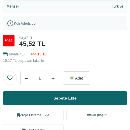
Menşei
Türkiye
Koli Adedi: 50
94,47 TL
%52
45,52 TL
Havale / EFT ile
44,15 TL
15,17 TL başlayan taksitle
Adet
Sepete Ekle
Proje Listeme Ekle
Karşılaştır