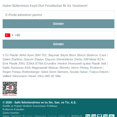
Haber Bültenimize Kayıt Olun Fırsatlardan İlk Siz Yararlanın!
Gönder
Gönder
3 Öz Plastik
Airfel
Ayen
BAY-TEC
Baymak
Beybi
Beze
Bosch
Buderus
Case
Daikin
Danfoss
Daxom
Daylux
Dayson
Demirdöküm
Derby
DM Metal
ECA
Emir Plastik
ERG
ESKA
ETNA
Grundfos
Henkel
Honeywell
Işıldar Plastik
İtek
Kalde
Karbosan
KAS
Magmaweld
Metsan
Moneks
Norm
Pimtaş
Protherm
Regen Pompa
Rothenberger
Selsil
Serel
Siemens
Soudal
Sukar
Trakya Döküm
Vaillant
Viessmann
Visam
Vitra
WD-40
Wilo
© 2026 - Safir İklimlendirme ve Isı Sis. San. ve Tic. A.Ş.
Gizlilik ve Kişisel Verilerin Korunması Politikası
Kullanım Koşulları
Çerez Ayarları