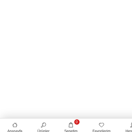
0
Anasayfa
Ürünler
Sepetim
Favorilerim
Hes