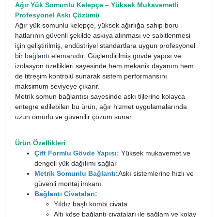
Ağır Yük Somunlu Kelepçe
–
Yüksek Mukavemetli
Profesyonel Askı Çözümü
Ağır yük somunlu kelepçe, yüksek ağırlığa sahip boru
hatlarının güvenli şekilde askıya alınması ve sabitlenmesi
için geliştirilmiş, endüstriyel standartlara uygun profesyonel
bir
bağlantı elemanı
dır. Güçlendirilmiş gövde yapısı ve
izolasyon özellikleri sayesinde hem mekanik dayanım hem
de titreşim kontrolü sunarak sistem performansını
maksimum seviyeye çıkarır.
Metrik somun bağlantısı sayesinde askı tijlerine kolayca
entegre edilebilen bu ürün, ağır hizmet uygulamalarında
uzun ömürlü ve güvenilir çözüm sunar.
Ürün Özellikleri
Çift Formlu Gövde Yapısı:
Yüksek mukavemet ve
dengeli yük dağılımı sağlar
Metrik Somunlu Bağlantı:
Askı sistemlerine hızlı ve
güvenli montaj imkanı
Bağlantı Civataları:
Yıldız başlı kombi civata
Altı köşe bağlantı civataları ile sağlam ve kolay