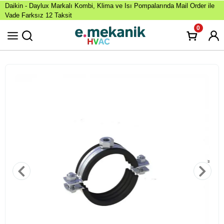
Daikin - Daylux Markalı Kombi, Klima ve Isı Pompalarında Mail Order ile
Vade Farksız 12 Taksit
0