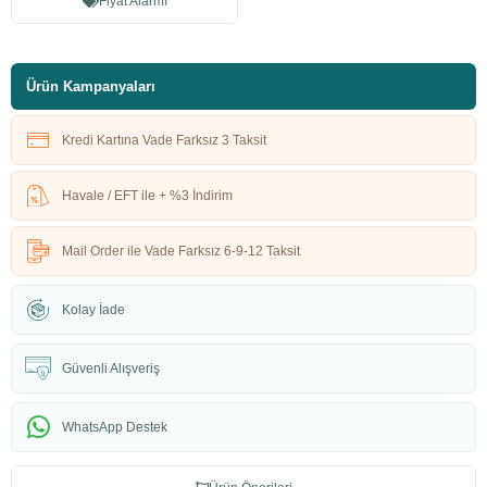
Fiyat Alarmı
Ürün Kampanyaları
Kredi Kartına Vade Farksız 3 Taksit
Havale / EFT ile + %3 İndirim
Mail Order ile Vade Farksız 6-9-12 Taksit
Kolay İade
Güvenli Alışveriş
WhatsApp Destek