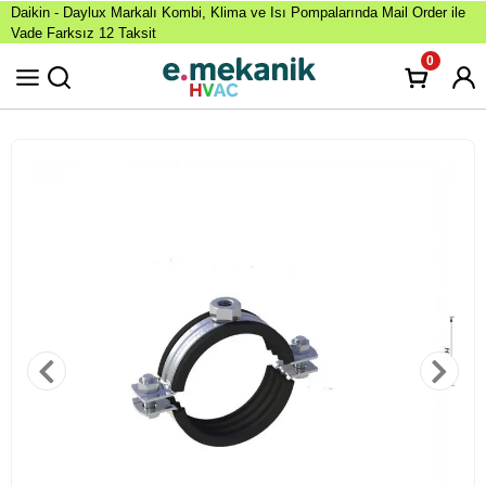
Daikin - Daylux Markalı Kombi, Klima ve Isı Pompalarında Mail Order ile
Vade Farksız 12 Taksit
0