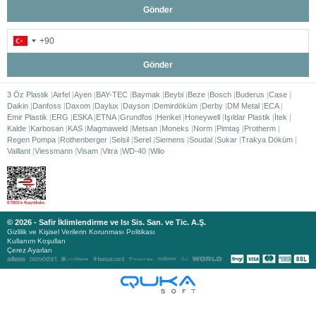
Gönder
Gönder
3 Öz Plastik
Airfel
Ayen
BAY-TEC
Baymak
Beybi
Beze
Bosch
Buderus
Case
Daikin
Danfoss
Daxom
Daylux
Dayson
Demirdöküm
Derby
DM Metal
ECA
Emir Plastik
ERG
ESKA
ETNA
Grundfos
Henkel
Honeywell
Işıldar Plastik
İtek
Kalde
Karbosan
KAS
Magmaweld
Metsan
Moneks
Norm
Pimtaş
Protherm
Regen Pompa
Rothenberger
Selsil
Serel
Siemens
Soudal
Sukar
Trakya Döküm
Vaillant
Viessmann
Visam
Vitra
WD-40
Wilo
© 2026 - Safir İklimlendirme ve Isı Sis. San. ve Tic. A.Ş.
Gizlilik ve Kişisel Verilerin Korunması Politikası
Kullanım Koşulları
Çerez Ayarları