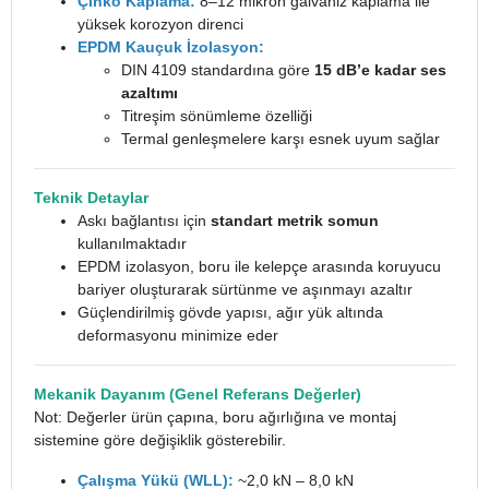
Çinko Kaplama:
8–12 mikron galvaniz kaplama ile
yüksek korozyon direnci
EPDM Kauçuk İzolasyon:
DIN 4109 standardına göre
15 dB’e kadar ses
azaltımı
Titreşim sönümleme özelliği
Termal genleşmelere karşı esnek uyum sağlar
Teknik Detaylar
Askı bağlantısı için
standart metrik somun
kullanılmaktadır
EPDM izolasyon, boru ile kelepçe arasında koruyucu
bariyer oluşturarak sürtünme ve aşınmayı azaltır
Güçlendirilmiş gövde yapısı, ağır yük altında
deformasyonu minimize eder
Mekanik Dayanım (Genel Referans Değerler)
Not: Değerler ürün çapına, boru ağırlığına ve montaj
sistemine göre değişiklik gösterebilir.
Çalışma Yükü (WLL):
~2,0 kN – 8,0 kN