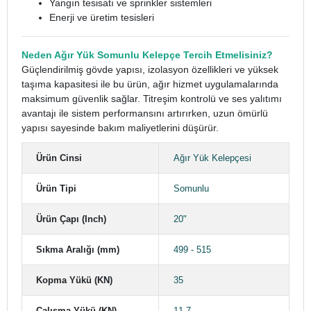
Yangın tesisatı ve sprinkler sistemleri
Enerji ve üretim tesisleri
Neden Ağır Yük Somunlu Kelepçe Tercih Etmelisiniz?
Güçlendirilmiş gövde yapısı, izolasyon özellikleri ve yüksek
taşıma kapasitesi ile bu ürün, ağır hizmet uygulamalarında
maksimum güvenlik sağlar. Titreşim kontrolü ve ses yalıtımı
avantajı ile sistem performansını artırırken, uzun ömürlü
yapısı sayesinde bakım maliyetlerini düşürür.
Ürün Cinsi
Ağır Yük Kelepçesi
Ürün Tipi
Somunlu
Ürün Çapı (Inch)
20"
Sıkma Aralığı (mm)
499 - 515
Kopma Yükü (KN)
35
Çalışma Yükü (KN)
11.7