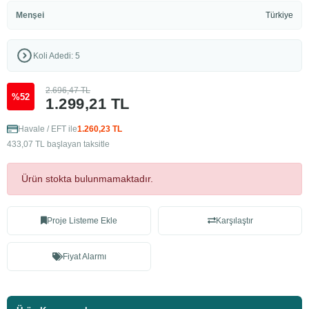
Menşei
Türkiye
Koli Adedi: 5
2.696,47 TL
%52
1.299,21 TL
Havale / EFT ile
1.260,23 TL
433,07 TL başlayan taksitle
Ürün stokta bulunmamaktadır.
Proje Listeme Ekle
Karşılaştır
Fiyat Alarmı