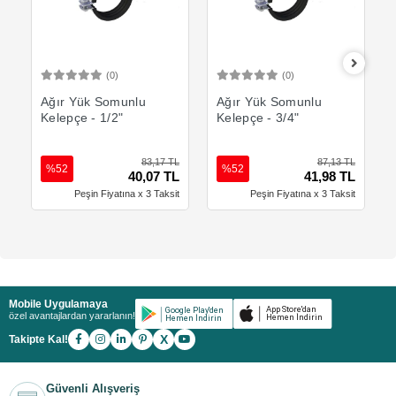
(0)
(0)
Sepete Ekle
Sepete Ekle
Ağır Yük Somunlu
Ağır Yük Somunlu
Kelepçe - 1/2"
Kelepçe - 3/4"
83,17 TL
87,13 TL
%52
%52
40,07 TL
41,98 TL
Peşin Fiyatına x 3 Taksit
Peşin Fiyatına x 3 Taksit
Mobile Uygulamaya
özel avantajlardan yararlanın!
X
Takipte Kal!
Güvenli Alışveriş