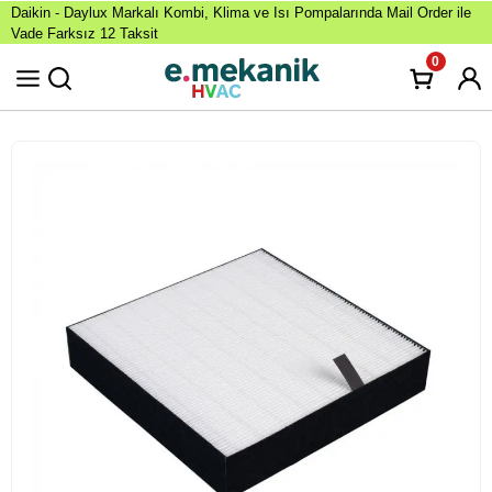
Daikin - Daylux Markalı Kombi, Klima ve Isı Pompalarında Mail Order ile
Vade Farksız 12 Taksit
0