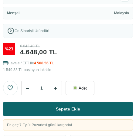
Menşei
Malaysia
Ön Siparişli Üründür!
6.042,40 TL
%23
4.648,00 TL
Havale / EFT ile
4.508,56 TL
1.549,33 TL başlayan taksitle
Adet
Sepete Ekle
En geç 7 Eylül Pazartesi günü kargoda!