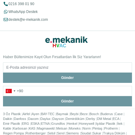
0216 398 01 90
WhatsApp Destek
destek@e-mekanik.com
Haber Bültenimize Kayıt Olun Fırsatlardan İlk Siz Yararlanın!
Gönder
Gönder
3 Öz Plastik
Airfel
Ayen
BAY-TEC
Baymak
Beybi
Beze
Bosch
Buderus
Case
Daikin
Danfoss
Daxom
Daylux
Dayson
Demirdöküm
Derby
DM Metal
ECA
Emir Plastik
ERG
ESKA
ETNA
Grundfos
Henkel
Honeywell
Işıldar Plastik
İtek
Kalde
Karbosan
KAS
Magmaweld
Metsan
Moneks
Norm
Pimtaş
Protherm
Regen Pompa
Rothenberger
Selsil
Serel
Siemens
Soudal
Sukar
Trakya Döküm