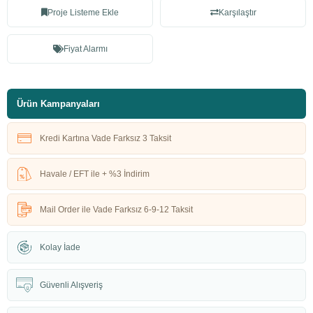
Proje Listeme Ekle
Karşılaştır
Fiyat Alarmı
Ürün Kampanyaları
Kredi Kartına Vade Farksız 3 Taksit
Havale / EFT ile + %3 İndirim
Mail Order ile Vade Farksız 6-9-12 Taksit
Kolay İade
Güvenli Alışveriş