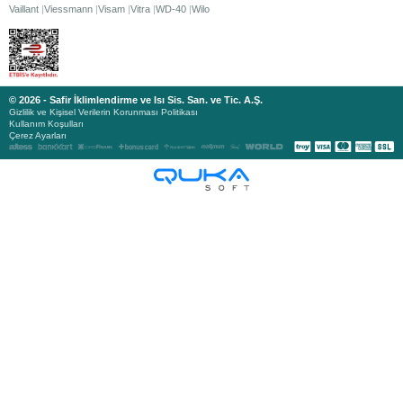
Vaillant
Viessmann
Visam
Vitra
WD-40
Wilo
© 2026 - Safir İklimlendirme ve Isı Sis. San. ve Tic. A.Ş.
Gizlilik ve Kişisel Verilerin Korunması Politikası
Kullanım Koşulları
Çerez Ayarları