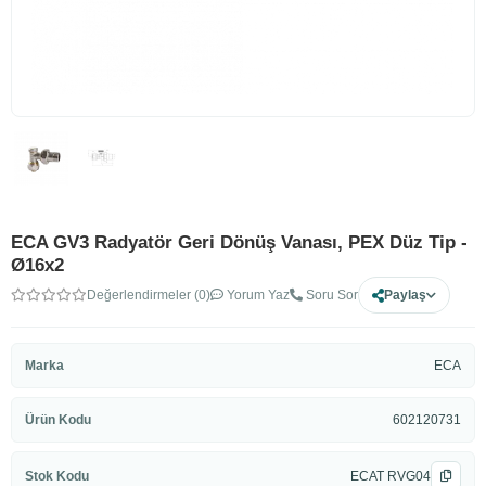
ECA GV3 Radyatör Geri Dönüş Vanası, PEX Düz Tip -
Ø16x2
Değerlendirmeler (0)
Yorum Yaz
Soru Sor
Paylaş
Marka
ECA
Ürün Kodu
602120731
Stok Kodu
ECAT RVG04