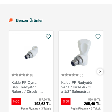
Benzer Ürünler
(0)
(0)
Sepete Ekle
Sepete Ekle
Kalde PP Oynar
Kalde PP Radyatör
Başlı Radyatör
Vana / Dirsekli - 20
Rakoru / Dirsek -
x 1/2" Salmastralı
20 x 1/2" mm
387,26 TL
530,99 TL
%50
%50
193,63 TL
265,49 TL
Peşin Fiyatına x 3 Taksit
Peşin Fiyatına x 3 Taksit