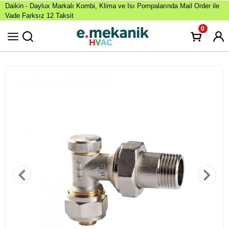
Daikin - Daylux Markalı Kombi, Klima ve Isı Pompalarında Mail Order ile
Vade Farksız 12 Taksit
0