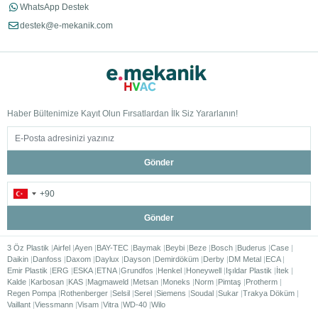
WhatsApp Destek
destek@e-mekanik.com
Haber Bültenimize Kayıt Olun Fırsatlardan İlk Siz Yararlanın!
Gönder
Gönder
3 Öz Plastik
Airfel
Ayen
BAY-TEC
Baymak
Beybi
Beze
Bosch
Buderus
Case
Daikin
Danfoss
Daxom
Daylux
Dayson
Demirdöküm
Derby
DM Metal
ECA
Emir Plastik
ERG
ESKA
ETNA
Grundfos
Henkel
Honeywell
Işıldar Plastik
İtek
Kalde
Karbosan
KAS
Magmaweld
Metsan
Moneks
Norm
Pimtaş
Protherm
Regen Pompa
Rothenberger
Selsil
Serel
Siemens
Soudal
Sukar
Trakya Döküm
Vaillant
Viessmann
Visam
Vitra
WD-40
Wilo