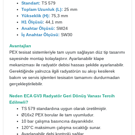
Standart:
TS 579
Toplam Uzunluk (L):
25 mm
Yükseklik (H):
75,3 mm
H1 Ölçüsü:
44,1 mm
Anahtar Ölçüsü:
SW24
İç Anahtar Ölçüsü:
SW30
Avantajları
PEX tesisat sistemleriyle tam uyum sağlayan düz tip tasarımı
sayesinde montajı kolaylaştırır. Ayarlanabilir klape
mekanizması ile radyatör debisi hassas şekilde ayarlanabilir.
Gerektiğinde yalnızca ilgili radyatörün su akışı kesilerek
bakım ve servis işlemleri tesisatın tamamını durdurmadan
gerçekleştirilebilir.
Neden ECA GV3 Radyatör Geri Dönüş Vanası Tercih
Edilmeli?
TS 579 standardına uygun olarak üretilmiştir.
Ø16x2 PEX borular ile tam uyumludur.
10 bar çalışma basıncına dayanıklıdır.
120°C maksimum çalışma sıcaklığı sunar.
Ayarlanabilir debi kontrolü sağlar.