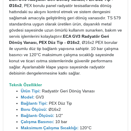
Ø16x2
, PEX borulu panel radyatör tesisatlarında dönüş
hattındaki su akışını kontrol etmek ve sistem dengesini
sağlamak amacıyla geliştirilmiş geri dönüş vanasıdır. TS 579
standardına uygun olarak üretilen ürün, dayanıklı metal
gövdesi sayesinde uzun ömürlü kullanım sunarken, bakım ve
servis işlemlerini kolaylaştırır.
ECA GV3 Radyatör Geri
Dönüş Vanası, PEX Düz Tip - Ø16x2
, Ø16x2 PEX borular
ile uyumlu düz tip bağlantı yapısına sahiptir. 10 bar çalışma
basıncı ve 120°C maksimum çalışma sıcaklığı sayesinde
konut ve ticari ısıtma sistemlerinde güvenilir performans
sağlar. Ayarlanabilir klape yapısı sayesinde radyatör
debisinin dengelenmesine katkı sağlar.
Teknik Özellikler
Ürün Tipi:
Radyatör Geri Dönüş Vanası
Model:
GV3
Bağlantı Tipi:
PEX Düz Tip
Boru Ölçüsü:
Ø16x2
Bağlantı Ölçüsü:
1/2"
Çalışma Basıncı:
10 bar
Maksimum Çalışma Sıcaklığı:
120°C