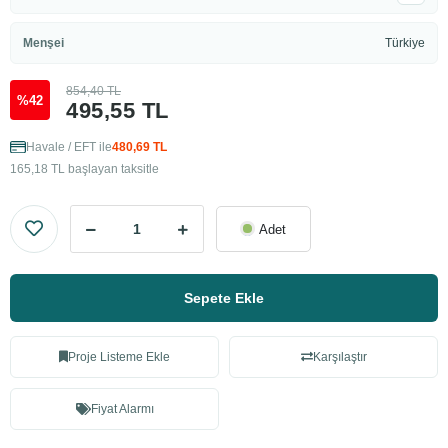
Menşei
Türkiye
854,40 TL
%42
495,55 TL
Havale / EFT ile
480,69 TL
165,18 TL başlayan taksitle
Adet
Sepete Ekle
Proje Listeme Ekle
Karşılaştır
Fiyat Alarmı