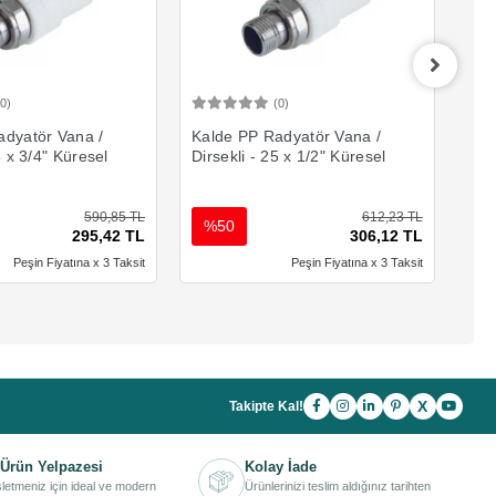
(0)
(0)
Sepete Ekle
Sepete Ekle
adyatör Vana /
Kalde PP Radyatör Vana /
Kal
5 x 3/4" Küresel
Dirsekli - 25 x 1/2" Küresel
Dir
590,85 TL
612,23 TL
%50
%
295,42 TL
306,12 TL
Peşin Fiyatına x 3 Taksit
Peşin Fiyatına x 3 Taksit
X
Takipte Kal!
Ürün Yelpazesi
Kolay İade
işletmeniz için ideal ve modern
Ürünlerinizi teslim aldığınız tarihten