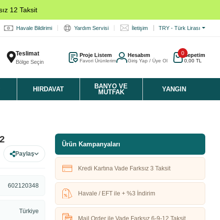
ız 12 Taksit
Havale Bildirimi
Yardım Servisi
İletişim
TRY - Türk Lirası
Teslimat
0
Proje Listem
Hesabım
Sepetim
Favori Ürünlerim
Giriş Yap / Üye Ol
0,00 TL
Bölge Seçin
K
BANYO VE
HIRDAVAT
YANGIN
MUTFAK
x2
Ürün Kampanyaları
Paylaş
Kredi Kartına Vade Farksız 3 Taksit
602120348
Havale / EFT ile + %3 İndirim
Türkiye
Mail Order ile Vade Farksız 6-9-12 Taksit