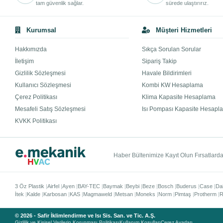
tam güvenlik sağlar.
sürede ulaştırırız.
Kurumsal
Müşteri Hizmetleri
Hakkımızda
Sıkça Sorulan Sorular
İletişim
Sipariş Takip
Gizlilik Sözleşmesi
Havale Bildirimleri
Kullanıcı Sözleşmesi
Kombi KW Hesaplama
Çerez Politikası
Klima Kapasite Hesaplama
Mesafeli Satış Sözleşmesi
Isı Pompası Kapasite Hesapl
KVKK Politikası
Haber Bültenimize Kayıt Olun Fırsatlardan
3 Öz Plastik
Airfel
Ayen
BAY-TEC
Baymak
Beybi
Beze
Bosch
Buderus
Case
Da
İtek
Kalde
Karbosan
KAS
Magmaweld
Metsan
Moneks
Norm
Pimtaş
Protherm
R
© 2026 - Safir İklimlendirme ve Isı Sis. San. ve Tic. A.Ş.
Gizlilik ve Kişisel Verilerin Korunması Politikası
Kullanım Koşulları
Çerez Ayarları