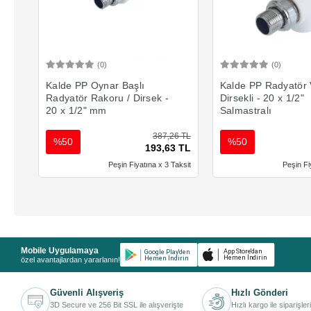
(0)
(0)
Sepete Ekle
Sepete 
Kalde PP Oynar Başlı
Kalde PP Radyatör 
Radyatör Rakoru / Dirsek -
Dirsekli - 20 x 1/2"
20 x 1/2" mm
Salmastralı
387,26 TL
%50
%50
193,63 TL
Peşin Fiyatına x 3 Taksit
Peşin Fi
Mobile Uygulamaya
özel avantajlardan yararlanın!
Güvenli Alışveriş
Hızlı Gönderi
3D Secure ve 256 Bit SSL ile alışverişte
Hızlı kargo ile siparişler