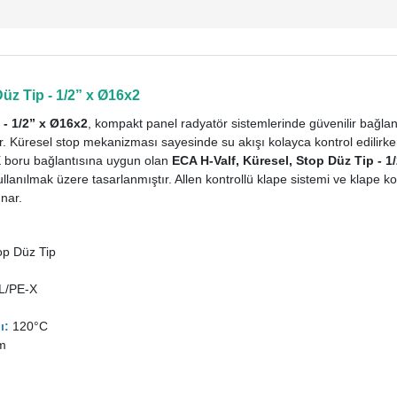
üz Tip - 1/2” x Ø16x2
 - 1/2” x Ø16x2
, kompakt panel radyatör sistemlerinde güvenilir bağla
alftir. Küresel stop mekanizması sayesinde su akışı kolayca kontrol edilir
boru bağlantısına uygun olan
ECA H-Valf, Küresel, Stop Düz Tip - 1
kullanılmak üzere tasarlanmıştır. Allen kontrollü klape sistemi ve klap
nar.
op Düz Tip
L/PE-X
ı:
120°C
m