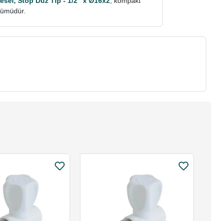
esel, Stop Düz Tip - 1/2” x Ø16x2
, kompakt
özümüdür.