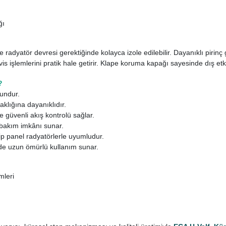
ğı
radyatör devresi gerektiğinde kolayca izole edilebilir. Dayanıklı pirin
vis işlemlerini pratik hale getirir. Klape koruma kapağı sayesinde dış et
?
undur.
lığına dayanıklıdır.
 güvenli akış kontrolü sağlar.
y bakım imkânı sunar.
p panel radyatörlerle uyumludur.
inde uzun ömürlü kullanım sunar.
mleri