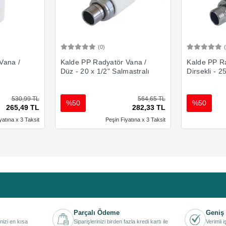
(0)
Ekle
Sepete Ekle
Vana /
Kalde PP Radyatör Vana /
Kalde PP R
Düz - 20 x 1/2" Salmastralı
Dirsekli - 2
530,99 TL
564,65 TL
%50
%50
265,49 TL
282,33 TL
yatına x 3 Taksit
Peşin Fiyatına x 3 Taksit
Parçalı Ödeme
Geniş 
inizi en kısa
Siparişlerinizi birden fazla kredi kartı ile
Verimli 