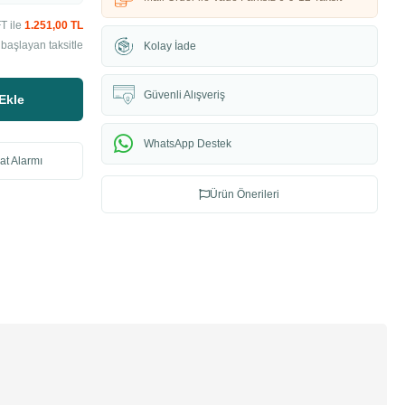
T ile
1.251,00 TL
başlayan taksitle
Kolay İade
Güvenli Alışveriş
Ekle
WhatsApp Destek
at Alarmı
Ürün Önerileri