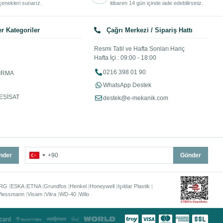
enekleri sunarız.
itibaren 14 gün içinde iade edebilirsiniz.
r Kategoriler
Çağrı Merkezi / Sipariş Hattı
Resmi Tatil ve Hafta Sonları Hariç
Hafta İçi : 09:00 - 18:00
0216 398 01 90
IRMA
WhatsApp Destek
ESİSAT
destek@e-mekanik.com
nder
Gönder
RG
ESKA
ETNA
Grundfos
Henkel
Honeywell
Işıldar Plastik
Viessmann
Visam
Vitra
WD-40
Wilo