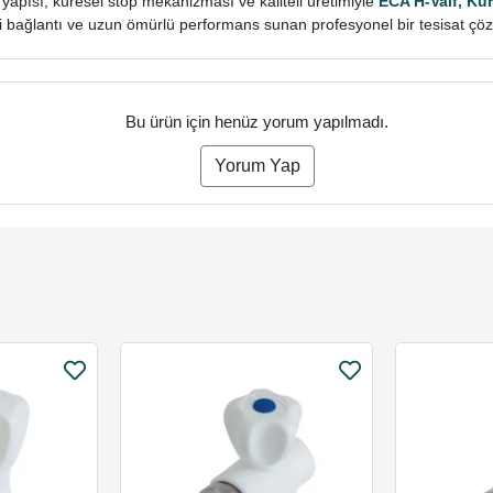
yapısı, küresel stop mekanizması ve kaliteli üretimiyle
ECA H-Valf, Kür
li bağlantı ve uzun ömürlü performans sunan profesyonel bir tesisat ç
Bu ürün için henüz yorum yapılmadı.
Yorum Yap