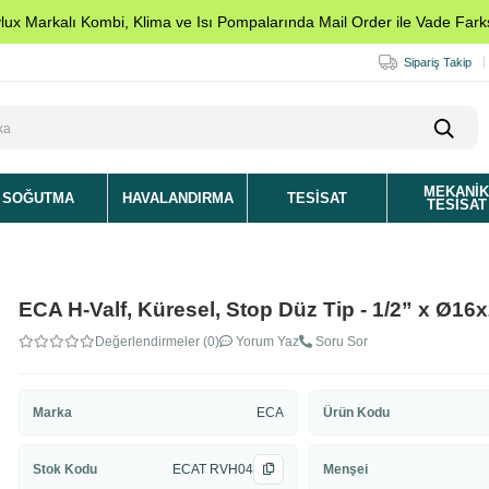
ylux Markalı Kombi, Klima ve Isı Pompalarında Mail Order ile Vade Farks
Sipariş Takip
MEKANI
SOĞUTMA
HAVALANDIRMA
TESISAT
TESISAT
ECA H-Valf, Küresel, Stop Düz Tip - 1/2” x Ø16
Değerlendirmeler (0)
Yorum Yaz
Soru Sor
Marka
ECA
Ürün Kodu
Stok Kodu
ECAT RVH04
Menşei