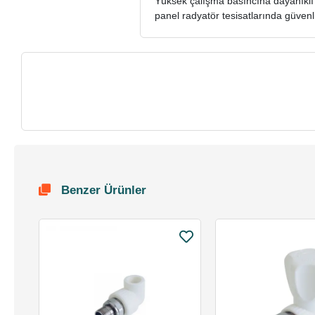
Yüksek çalışma basıncına dayanıklı 
panel radyatör tesisatlarında güven
Benzer Ürünler