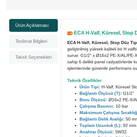
Ürün Açıklaması
ECA H-Valf, Küresel, Stop D
Teslimat Bilgileri
ECA H-Valf, Küresel, Stop Düz Tip
geliştirilmiş yüksek kaliteli bir H v
sunar.
G1/2" x Ø16x2 PE-X/AL/PE-X 
Taksit Seçenekleri
sahip 6 delikli panel radyatörlerde 
işlemlerinde güvenilir performans su
Teknik Özellikler
Ürün Tipi:
H-Valf, Küresel St
Bağlantı Ölçüsü (T):
G1/2"
Boru Ölçüsü:
Ø16x2 PE-X/A
Çalışma Basıncı:
10 bar
Maksimum Çalışma Sıcaklığ
Bağlantı Delik Aralığı:
50 m
Toplam Uzunluk (L):
92 mm
Anahtar Ölçüsü:
SW32