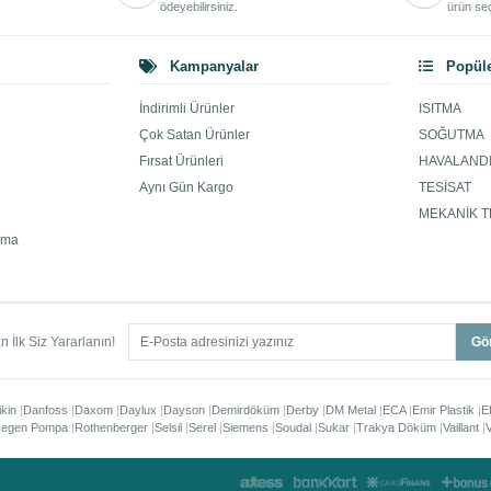
ödeyebilirsiniz.
ürün seç
Kampanyalar
Popüle
İndirimli Ürünler
ISITMA
Çok Satan Ürünler
SOĞUTMA
Fırsat Ürünleri
HAVALAND
Aynı Gün Kargo
TESİSAT
MEKANİK T
ama
 İlk Siz Yararlanın!
Gö
ikin
Danfoss
Daxom
Daylux
Dayson
Demirdöküm
Derby
DM Metal
ECA
Emir Plastik
E
egen Pompa
Rothenberger
Selsil
Serel
Siemens
Soudal
Sukar
Trakya Döküm
Vaillant