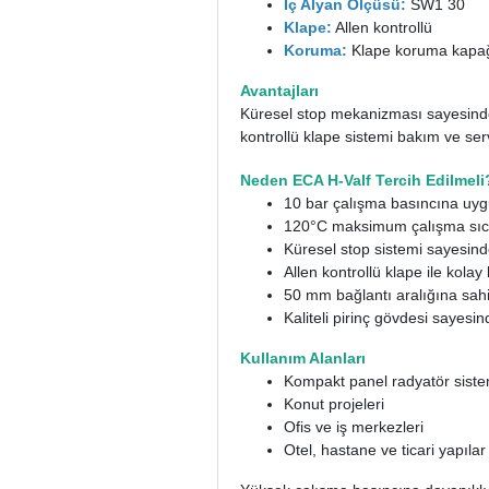
İç Alyan Ölçüsü:
SW1 30
Klape:
Allen kontrollü
Koruma:
Klape koruma kapa
Avantajları
Küresel stop mekanizması sayesinde 
kontrollü klape sistemi bakım ve ser
Neden ECA H-Valf Tercih Edilmeli
10 bar çalışma basıncına uyg
120°C maksimum çalışma sıcak
Küresel stop sistemi sayesinde
Allen kontrollü klape ile kola
50 mm bağlantı aralığına sahi
Kaliteli pirinç gövdesi sayes
Kullanım Alanları
Kompakt panel radyatör siste
Konut projeleri
Ofis ve iş merkezleri
Otel, hastane ve ticari yapılar