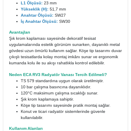
L1 Ölçüsü:
23 mm
Yükseklik (H):
51,7 mm
Anahtar Ölçüsü:
SW27
İç Anahtar Ölçüsü:
SW30
Avantajları
Şık krom kaplaması sayesinde dekoratif tesisat
uygulamalarında estetik görünüm sunarken, dayanıklı metal
gövdesi uzun ömürlü kullanım sağlar. Köşe tip tasarımı duvar
çıkışlı tesisatlarda kolay montaj imkânı sunar ve ergonomik
kumanda kolu ile su akışı rahatlıkla kontrol edilebilir.
Neden ECA RV3 Radyatör Vanası Tercih Edilmeli?
TS 579 standardına uygun olarak üretilmiştir.
10 bar çalışma basıncına dayanıklıdır.
120°C maksimum çalışma sıcaklığı sunar.
Şık krom kaplamaya sahiptir.
Köşe tip tasarımı sayesinde pratik montaj sağlar.
Konut ve ticari radyatör sistemlerinde güvenle
kullanılabilir.
Kullanım Alanları