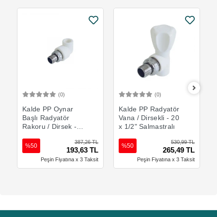
(0)
(0)
Sepete Ekle
Sepete Ekle
Kalde PP Oynar
Kalde PP Radyatör
Başlı Radyatör
Vana / Dirsekli - 20
Rakoru / Dirsek -
x 1/2" Salmastralı
20 x 1/2" mm
387,26 TL
530,99 TL
%50
%50
193,63 TL
265,49 TL
Peşin Fiyatına x 3 Taksit
Peşin Fiyatına x 3 Taksit