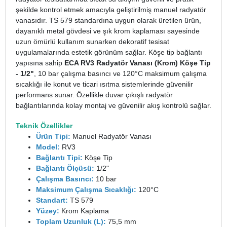
şekilde kontrol etmek amacıyla geliştirilmiş manuel radyatör
vanasıdır. TS 579 standardına uygun olarak üretilen ürün,
dayanıklı metal gövdesi ve şık krom kaplaması sayesinde
uzun ömürlü kullanım sunarken dekoratif tesisat
uygulamalarında estetik görünüm sağlar.
Köşe tip bağlantı
yapısına sahip
ECA RV3 Radyatör Vanası (Krom) Köşe Tip
- 1/2"
, 10 bar çalışma basıncı ve 120°C maksimum çalışma
sıcaklığı ile konut ve ticari ısıtma sistemlerinde güvenilir
performans sunar. Özellikle duvar çıkışlı radyatör
bağlantılarında kolay montaj ve güvenilir akış kontrolü sağlar.
Teknik Özellikler
Ürün Tipi:
Manuel Radyatör Vanası
Model:
RV3
Bağlantı Tipi:
Köşe Tip
Bağlantı Ölçüsü:
1/2"
Çalışma Basıncı:
10 bar
Maksimum Çalışma Sıcaklığı:
120°C
Standart:
TS 579
Yüzey:
Krom Kaplama
Toplam Uzunluk (L):
75,5 mm