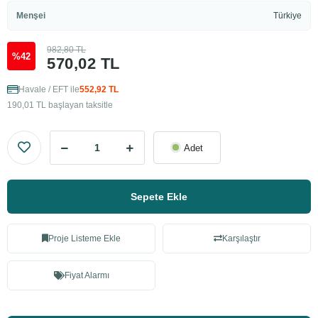
Menşei
Türkiye
982,80 TL
%42
570,02 TL
Havale / EFT ile
552,92 TL
190,01 TL başlayan taksitle
Adet
Sepete Ekle
Proje Listeme Ekle
Karşılaştır
Fiyat Alarmı