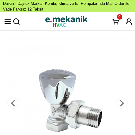
Daikin - Daylux Markalı Kombi, Klima ve Isı Pompalarında Mail Order ile
Vade Farksız 12 Taksit
0