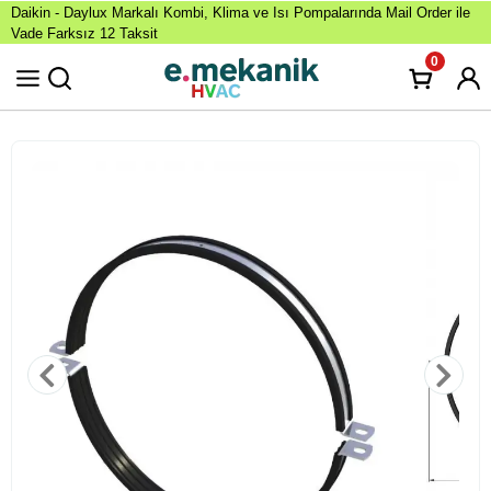
Daikin - Daylux Markalı Kombi, Klima ve Isı Pompalarında Mail Order ile
Vade Farksız 12 Taksit
0