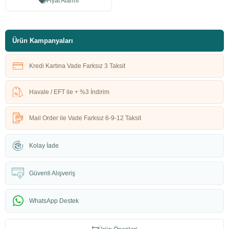
Fiyat Alarmı
Ürün Kampanyaları
Kredi Kartına Vade Farksız 3 Taksit
Havale / EFT ile + %3 İndirim
Mail Order ile Vade Farksız 6-9-12 Taksit
Kolay İade
Güvenli Alışveriş
WhatsApp Destek