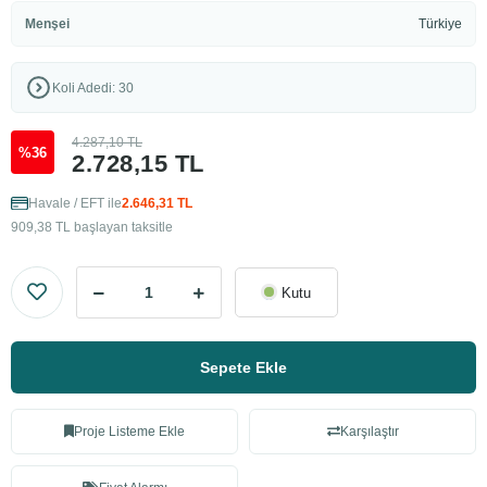
Menşei
Türkiye
Koli Adedi: 30
4.287,10 TL
%36
2.728,15 TL
Havale / EFT ile
2.646,31 TL
909,38 TL başlayan taksitle
Kutu
Sepete Ekle
Proje Listeme Ekle
Karşılaştır