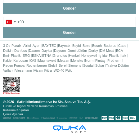
Gönder
Gönder
3 Öz Plastik
Airfel
Ayen
BAY-TEC
Baymak
Beybi
Beze
Bosch
Buderus
Case
Daikin
Danfoss
Daxom
Daylux
Dayson
Demirdöküm
Derby
DM Metal
ECA
Emir Plastik
ERG
ESKA
ETNA
Grundfos
Henkel
Honeywell
Işıldar Plastik
İtek
Kalde
Karbosan
KAS
Magmaweld
Metsan
Moneks
Norm
Pimtaş
Protherm
Regen Pompa
Rothenberger
Selsil
Serel
Siemens
Soudal
Sukar
Trakya Döküm
Vaillant
Viessmann
Visam
Vitra
WD-40
Wilo
© 2026 - Safir İklimlendirme ve Isı Sis. San. ve Tic. A.Ş.
Gizlilik ve Kişisel Verilerin Korunması Politikası
Kullanım Koşulları
Çerez Ayarları