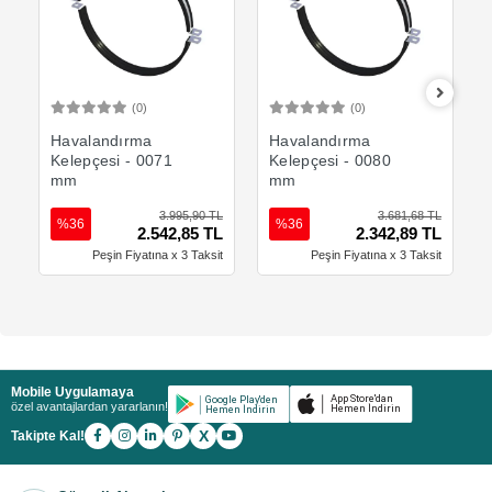
(0)
(0)
Sepete Ekle
Sepete Ekle
Havalandırma
Havalandırma
Kelepçesi - 0071
Kelepçesi - 0080
mm
mm
3.995,90 TL
3.681,68 TL
%36
%36
2.542,85 TL
2.342,89 TL
Peşin Fiyatına x 3 Taksit
Peşin Fiyatına x 3 Taksit
Mobile Uygulamaya
özel avantajlardan yararlanın!
X
Takipte Kal!