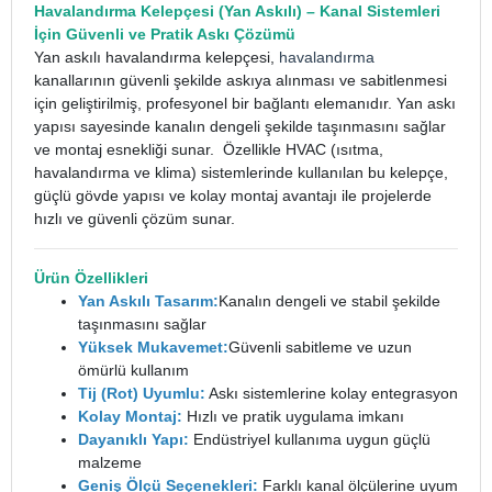
Havalandırma Kelepçesi
(Yan Askılı) – Kanal Sistemleri
İçin Güvenli ve Pratik Askı Çözümü
Yan askılı havalandırma kelepçesi,
havalandırma
kanallarının güvenli şekilde askıya alınması ve sabitlenmesi
için geliştirilmiş, profesyonel bir bağlantı elemanıdır. Yan askı
yapısı sayesinde kanalın dengeli şekilde taşınmasını sağlar
ve montaj esnekliği sunar.
Özellikle HVAC (ısıtma,
havalandırma ve klima) sistemlerinde kullanılan bu kelepçe,
güçlü gövde yapısı ve kolay montaj avantajı ile projelerde
hızlı ve güvenli çözüm sunar.
Ürün Özellikleri
Yan Askılı Tasarım:
Kanalın dengeli ve stabil şekilde
taşınmasını sağlar
Yüksek Mukavemet:
Güvenli sabitleme ve uzun
ömürlü kullanım
Tij (Rot) Uyumlu:
Askı sistemlerine kolay entegrasyon
Kolay Montaj:
Hızlı ve pratik uygulama imkanı
Dayanıklı Yapı:
Endüstriyel kullanıma uygun güçlü
malzeme
Geniş Ölçü Seçenekleri:
Farklı kanal ölçülerine uyum