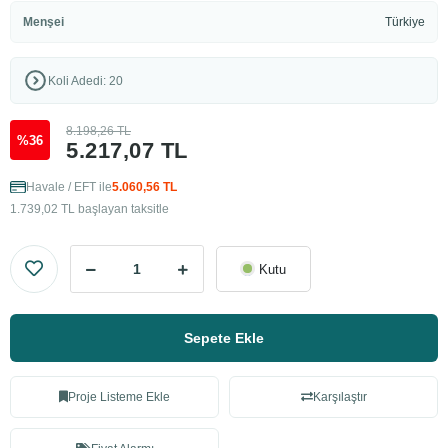
Menşei
Türkiye
Koli Adedi: 20
8.198,26 TL
%36
5.217,07 TL
Havale / EFT ile
5.060,56 TL
1.739,02 TL başlayan taksitle
Kutu
Sepete Ekle
Proje Listeme Ekle
Karşılaştır