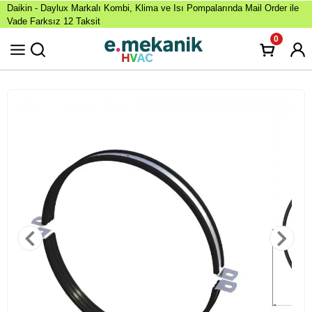
Daikin - Daylux Markalı Kombi, Klima ve Isı Pompalarında Mail Order ile
Vade Farksız 12 Taksit
0