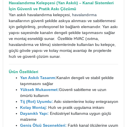
Havalandırma Kelepçesi
(Yan Askılı) – Kanal Sistemleri
İçin Güvenli ve Pratik Askı Çözümü
Yan askılı havalandırma kelepçesi,
havalandırma
kanallarının güvenli şekilde askıya alınması ve sabitlenmesi
için geliştirilmiş, profesyonel bir bağlantı elemanıdır. Yan askı
yapısı sayesinde kanalın dengeli şekilde taşınmasını sağlar
ve montaj esnekliği sunar.
Özellikle HVAC (ısıtma,
havalandırma ve klima) sistemlerinde kullanılan bu kelepçe,
güçlü gövde yapısı ve kolay montaj avantajı ile projelerde
hızlı ve güvenli çözüm sunar.
Ürün Özellikleri
Yan Askılı Tasarım:
Kanalın dengeli ve stabil şekilde
taşınmasını sağlar
Yüksek Mukavemet:
Güvenli sabitleme ve uzun
ömürlü kullanım
Tij (Rot) Uyumlu:
Askı sistemlerine kolay entegrasyon
Kolay Montaj:
Hızlı ve pratik uygulama imkanı
Dayanıklı Yapı:
Endüstriyel kullanıma uygun güçlü
malzeme
Geniş Ölçü Seçenekleri:
Farklı kanal ölçülerine uyum