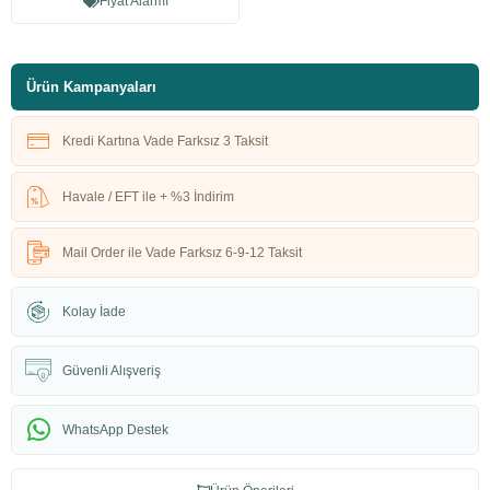
Fiyat Alarmı
Ürün Kampanyaları
Kredi Kartına Vade Farksız 3 Taksit
Havale / EFT ile + %3 İndirim
Mail Order ile Vade Farksız 6-9-12 Taksit
Kolay İade
Güvenli Alışveriş
WhatsApp Destek