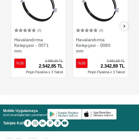
(0)
(0)
Sepete Ekle
Sepete Ekle
Havalandırma
Havalandırma
Kelepçesi - 0071
Kelepçesi - 0080
mm
mm
3.995,90 TL
3.681,68 TL
%36
%36
2.542,85 TL
2.342,89 TL
Peşin Fiyatına x 3 Taksit
Peşin Fiyatına x 3 Taksit
Mobile Uygulamaya
özel avantajlardan yararlanın!
X
Takipte Kal!