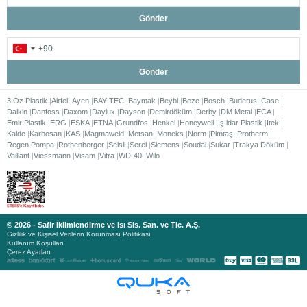
Gönder
Gönder
3 Öz Plastik
Airfel
Ayen
BAY-TEC
Baymak
Beybi
Beze
Bosch
Buderus
Case
Daikin
Danfoss
Daxom
Daylux
Dayson
Demirdöküm
Derby
DM Metal
ECA
Emir Plastik
ERG
ESKA
ETNA
Grundfos
Henkel
Honeywell
Işıldar Plastik
İtek
Kalde
Karbosan
KAS
Magmaweld
Metsan
Moneks
Norm
Pimtaş
Protherm
Regen Pompa
Rothenberger
Selsil
Serel
Siemens
Soudal
Sukar
Trakya Döküm
Vaillant
Viessmann
Visam
Vitra
WD-40
Wilo
© 2026 - Safir İklimlendirme ve Isı Sis. San. ve Tic. A.Ş.
Gizlilik ve Kişisel Verilerin Korunması Politikası
Kullanım Koşulları
Çerez Ayarları