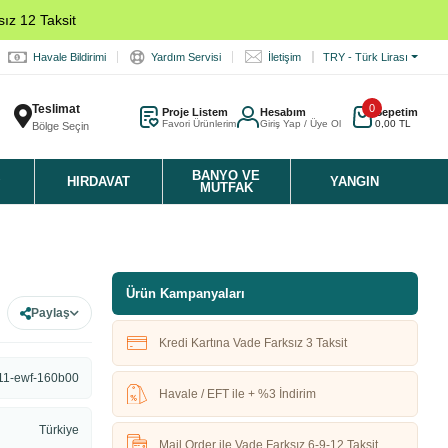
ız 12 Taksit
Havale Bildirimi
Yardım Servisi
İletişim
TRY - Türk Lirası
Teslimat
0
Proje Listem
Hesabım
Sepetim
Favori Ürünlerim
Giriş Yap / Üye Ol
0,00 TL
Bölge Seçin
K
BANYO VE
HIRDAVAT
YANGIN
MUTFAK
Ürün Kampanyaları
Paylaş
Kredi Kartına Vade Farksız 3 Taksit
11-ewf-160b00
Havale / EFT ile + %3 İndirim
Türkiye
Mail Order ile Vade Farksız 6-9-12 Taksit