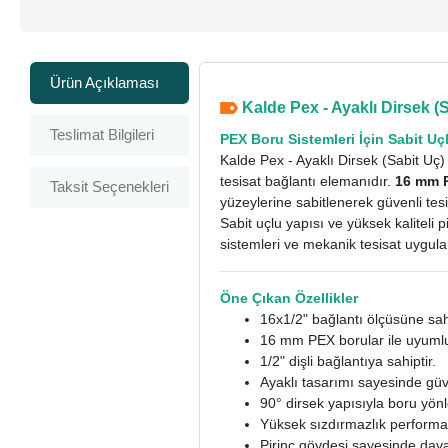
Ürün Açıklaması
Kalde Pex - Ayaklı Dirsek (S
Teslimat Bilgileri
PEX Boru Sistemleri İçin Sabit Uç
Kalde Pex - Ayaklı Dirsek (Sabit Uç)
tesisat bağlantı elemanıdır.
16 mm PE
Taksit Seçenekleri
yüzeylerine sabitlenerek güvenli tes
Sabit uçlu yapısı ve yüksek kaliteli
sistemleri ve mekanik tesisat uygul
Öne Çıkan Özellikler
16x1/2" bağlantı ölçüsüne sahi
16 mm PEX borular ile uyuml
1/2" dişli bağlantıya sahiptir.
Ayaklı tasarımı sayesinde güv
90° dirsek yapısıyla boru yönl
Yüksek sızdırmazlık performa
Pirinç gövdesi sayesinde dayan