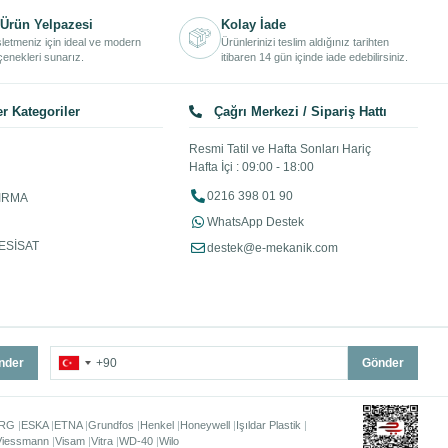
Ürün Yelpazesi
Kolay İade
işletmeniz için ideal ve modern
Ürünlerinizi teslim aldığınız tarihten
enekleri sunarız.
itibaren 14 gün içinde iade edebilirsiniz.
r Kategoriler
Çağrı Merkezi / Sipariş Hattı
Resmi Tatil ve Hafta Sonları Hariç
Hafta İçi : 09:00 - 18:00
0216 398 01 90
IRMA
WhatsApp Destek
ESİSAT
destek@e-mekanik.com
nder
Gönder
RG
ESKA
ETNA
Grundfos
Henkel
Honeywell
Işıldar Plastik
Viessmann
Visam
Vitra
WD-40
Wilo