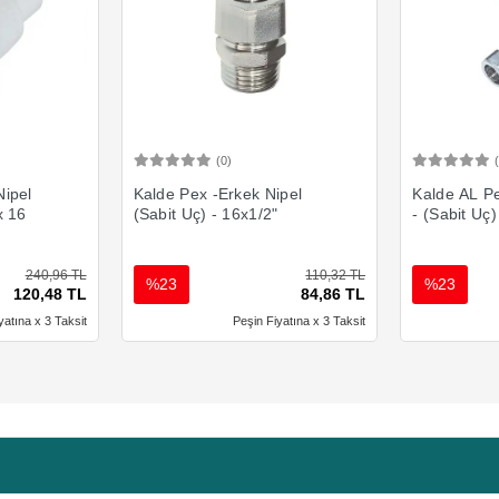
(0)
Ekle
Sepete Ekle
Nipel
Kalde Pex -Erkek Nipel
Kalde AL Pe
x 16
(Sabit Uç) - 16x1/2"
- (Sabit Uç)
240,96 TL
110,32 TL
%23
%23
120,48 TL
84,86 TL
yatına x 3 Taksit
Peşin Fiyatına x 3 Taksit