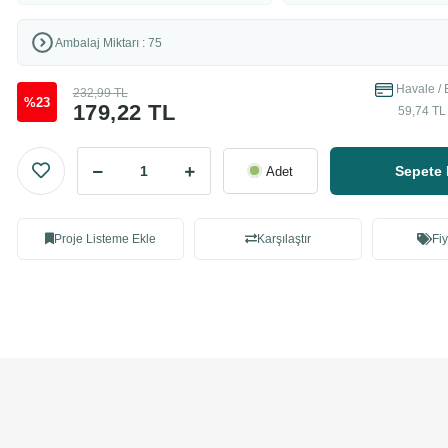
Ambalaj Miktarı : 75
Havale / 
232,99 TL
%23
179,22 TL
59,74 TL 
Sepete 
Adet
Proje Listeme Ekle
Karşılaştır
Fiy