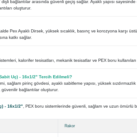
dişli bağlantılar arasında güvenli geçiş sağlar. Ayaklı yapısı sayesind
ntıları oluşturur.
Kalde Pex Ayaklı Dirsek, yüksek sıcaklık, basınç ve korozyona karşı üst
sına katkı sağlar.
istemleri, kalorifer tesisatları, mekanik tesisatlar ve PEX boru kullanıla
Sabit Uç) - 16x1/2" Tercih Edilmeli?
etimi, sağlam pirinç gövdesi, ayaklı sabitleme yapısı, yüksek sızdırmazlı
güvenilir bağlantılar oluşturur.
ç) - 16x1/2"
, PEX boru sistemlerinde güvenli, sağlam ve uzun ömürlü bağl
Rakor