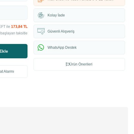
Kolay İade
EFT ile
173,84 TL
Güvenli Alışveriş
başlayan taksitle
WhatsApp Destek
Ekle
Ürün Önerileri
at Alarmı