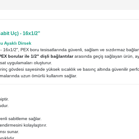
abit Uç) - 16x1/2"
lu Ayaklı Dirsek
 - 16x1/2", PEX boru tesisatlarında güvenli, sağlam ve sızdırmaz bağlantı
X borular ile 1/2" dişli bağlantılar
arasında geçiş sağlayan ürün, ay
isat uygulamaları oluşturur.
 pirinç gövdesi sayesinde yüksek sıcaklık ve basınç altında güvenilir per
amalarında uzun ömürlü kullanım sağlar.
ptir.
udur.
enli sabitleme sağlar.
endirmesini kolaylaştırır.
nsı sunar.
ıklıdır.