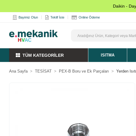
Daikin - Da
Bayimiz Olun
Teklif İste
Online Ödeme
TÜM KATEGORİLER
ISITMA
Ana Sayfa
TESİSAT
PEX-B Boru ve Ek Parçaları
Yerden Isı