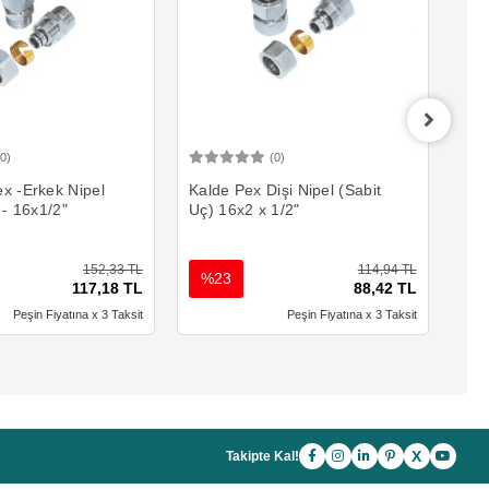
(0)
(0)
Sepete Ekle
Sepete Ekle
x -Erkek Nipel
Kalde Pex Dişi Nipel (Sabit
Kal
 - 16x1/2"
Uç) 16x2 x 1/2"
Uç)
152,33 TL
114,94 TL
%23
%
117,18 TL
88,42 TL
Peşin Fiyatına x 3 Taksit
Peşin Fiyatına x 3 Taksit
X
Takipte Kal!