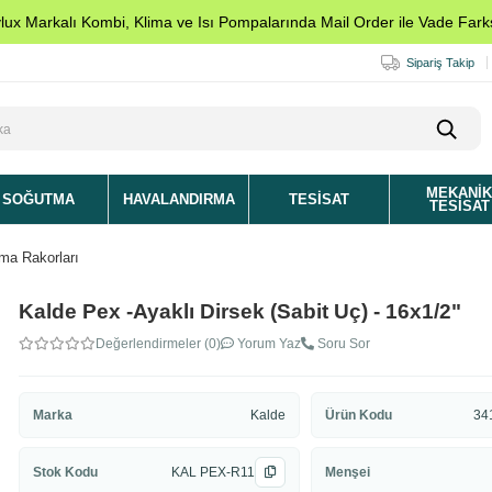
ylux Markalı Kombi, Klima ve Isı Pompalarında Mail Order ile Vade Farks
Sipariş Takip
MEKANI
SOĞUTMA
HAVALANDIRMA
TESISAT
TESISAT
tma Rakorları
Kalde Pex -Ayaklı Dirsek (Sabit Uç) - 16x1/2"
Değerlendirmeler (0)
Yorum Yaz
Soru Sor
Marka
Kalde
Ürün Kodu
34
Stok Kodu
KAL PEX-R11
Menşei