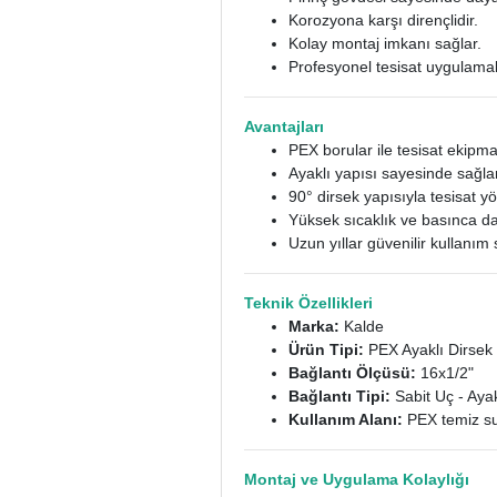
Korozyona karşı dirençlidir.
Kolay montaj imkanı sağlar.
Profesyonel tesisat uygulama
Avantajları
PEX borular ile tesisat ekipma
Ayaklı yapısı sayesinde sağla
90° dirsek yapısıyla tesisat yö
Yüksek sıcaklık ve basınca da
Uzun yıllar güvenilir kullanım 
Teknik Özellikleri
Marka:
Kalde
Ürün Tipi:
PEX Ayaklı Dirsek 
Bağlantı Ölçüsü:
16x1/2"
Bağlantı Tipi:
Sabit Uç - Ayak
Kullanım Alanı:
PEX temiz su,
Montaj ve Uygulama Kolaylığı