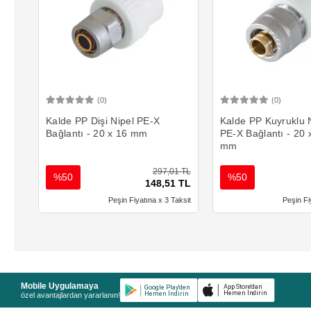
(0)
(0)
Sepete Ekle
Sepete 
Kalde PP Dişi Nipel PE-X
Kalde PP Kuyruklu 
Bağlantı - 20 x 16 mm
PE-X Bağlantı - 20 
mm
297,01 TL
%50
%50
148,51 TL
Peşin Fiyatına x 3 Taksit
Peşin Fi
Mobile Uygulamaya
özel avantajlardan yararlanın!