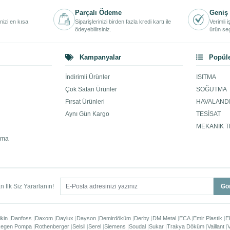
Parçalı Ödeme
Geniş 
inizi en kısa
Siparişlerinizi birden fazla kredi kartı ile
Verimli 
ödeyebilirsiniz.
ürün seç
Kampanyalar
Popüle
İndirimli Ürünler
ISITMA
Çok Satan Ürünler
SOĞUTMA
Fırsat Ürünleri
HAVALAND
Aynı Gün Kargo
TESİSAT
MEKANİK T
ama
 İlk Siz Yararlanın!
Gö
ikin
Danfoss
Daxom
Daylux
Dayson
Demirdöküm
Derby
DM Metal
ECA
Emir Plastik
E
egen Pompa
Rothenberger
Selsil
Serel
Siemens
Soudal
Sukar
Trakya Döküm
Vaillant