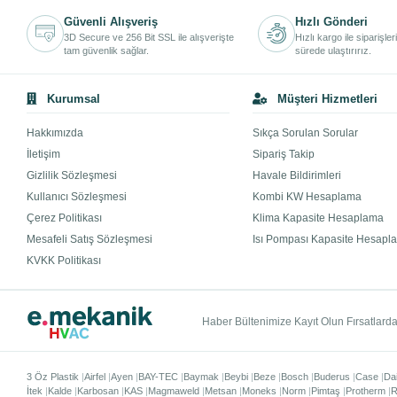
Güvenli Alışveriş
Hızlı Gönderi
3D Secure ve 256 Bit SSL ile alışverişte
Hızlı kargo ile siparişler
tam güvenlik sağlar.
sürede ulaştırırız.
Kurumsal
Müşteri Hizmetleri
Hakkımızda
Sıkça Sorulan Sorular
İletişim
Sipariş Takip
Gizlilik Sözleşmesi
Havale Bildirimleri
Kullanıcı Sözleşmesi
Kombi KW Hesaplama
Çerez Politikası
Klima Kapasite Hesaplama
Mesafeli Satış Sözleşmesi
Isı Pompası Kapasite Hesapl
KVKK Politikası
Haber Bültenimize Kayıt Olun Fırsatlardan
3 Öz Plastik
Airfel
Ayen
BAY-TEC
Baymak
Beybi
Beze
Bosch
Buderus
Case
Da
İtek
Kalde
Karbosan
KAS
Magmaweld
Metsan
Moneks
Norm
Pimtaş
Protherm
R