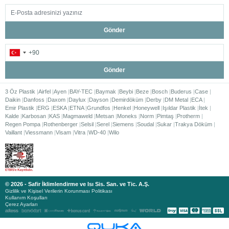
Gönder
Gönder
3 Öz Plastik
Airfel
Ayen
BAY-TEC
Baymak
Beybi
Beze
Bosch
Buderus
Case
Daikin
Danfoss
Daxom
Daylux
Dayson
Demirdöküm
Derby
DM Metal
ECA
Emir Plastik
ERG
ESKA
ETNA
Grundfos
Henkel
Honeywell
Işıldar Plastik
İtek
Kalde
Karbosan
KAS
Magmaweld
Metsan
Moneks
Norm
Pimtaş
Protherm
Regen Pompa
Rothenberger
Selsil
Serel
Siemens
Soudal
Sukar
Trakya Döküm
Vaillant
Viessmann
Visam
Vitra
WD-40
Wilo
© 2026 - Safir İklimlendirme ve Isı Sis. San. ve Tic. A.Ş.
Gizlilik ve Kişisel Verilerin Korunması Politikası
Kullanım Koşulları
Çerez Ayarları