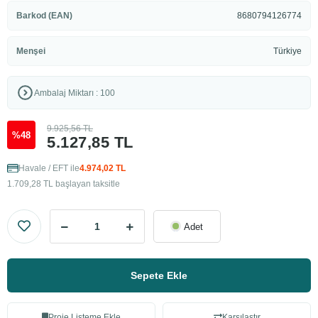
Barkod (EAN)
8680794126774
Menşei
Türkiye
Ambalaj Miktarı : 100
9.925,56 TL
%48
5.127,85 TL
Havale / EFT ile
4.974,02 TL
1.709,28 TL başlayan taksitle
Adet
Sepete Ekle
Proje Listeme Ekle
Karşılaştır