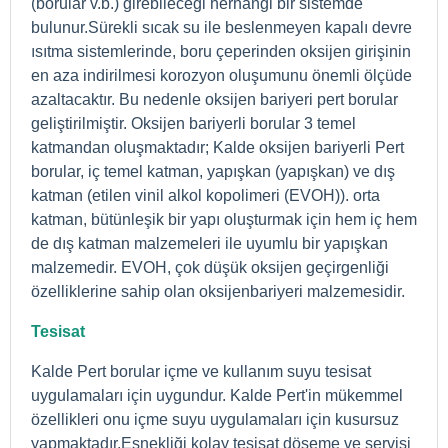
(borular v.b.) girebileceği herhangi bir sistemde
bulunur.
Sürekli sıcak su ile beslenmeyen kapalı devre
ısıtma sistemlerinde, boru çeperinden oksijen girişinin
en aza indirilmesi korozyon oluşumunu önemli ölçüde
azaltacaktır. Bu nedenle oksijen bariyeri pert borular
geliştirilmiştir. Oksijen bariyerli borular 3 temel
katmandan oluşmaktadır; Kalde oksijen bariyerli Pert
borular, iç temel katman, yapışkan (yapışkan) ve dış
katman (etilen vinil alkol kopolimeri (EVOH)). orta
katman, bütünleşik bir yapı oluşturmak için hem iç hem
de dış katman malzemeleri ile uyumlu bir yapışkan
malzemedir. EVOH, çok düşük oksijen geçirgenliği
özelliklerine sahip olan oksijen
bariyeri malzemesidir.
Tesisat
Kalde Pert borular içme ve kullanım suyu tesisat
uygulamaları için uygundur. Kalde Pert'in mükemmel
özellikleri onu içme suyu uygulamaları için kusursuz
yapmaktadır.
Esnekliği kolay tesisat döşeme ve servisi