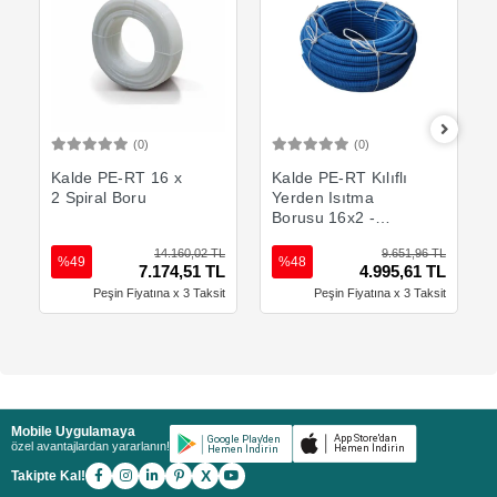
(0)
(0)
Sepete Ekle
Sepete Ekle
Kalde PE-RT 16 x
Kalde PE-RT Kılıflı
2 Spiral Boru
Yerden Isıtma
Borusu 16x2 -
Mavi
14.160,02 TL
9.651,96 TL
%49
%48
7.174,51 TL
4.995,61 TL
Peşin Fiyatına x 3 Taksit
Peşin Fiyatına x 3 Taksit
Mobile Uygulamaya
özel avantajlardan yararlanın!
X
Takipte Kal!