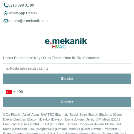
0216 398 01 90
WhatsApp Destek
destek@e-mekanik.com
Haber Bültenimize Kayıt Olun Fırsatlardan İlk Siz Yararlanın!
Gönder
Gönder
3 Öz Plastik
Airfel
Ayen
BAY-TEC
Baymak
Beybi
Beze
Bosch
Buderus
Case
Daikin
Danfoss
Daxom
Daylux
Dayson
Demirdöküm
Derby
DM Metal
ECA
Emir Plastik
ERG
ESKA
ETNA
Grundfos
Henkel
Honeywell
Işıldar Plastik
İtek
Kalde
Karbosan
KAS
Magmaweld
Metsan
Moneks
Norm
Pimtaş
Protherm
Regen Pompa
Rothenberger
Selsil
Serel
Siemens
Soudal
Sukar
Trakya Döküm