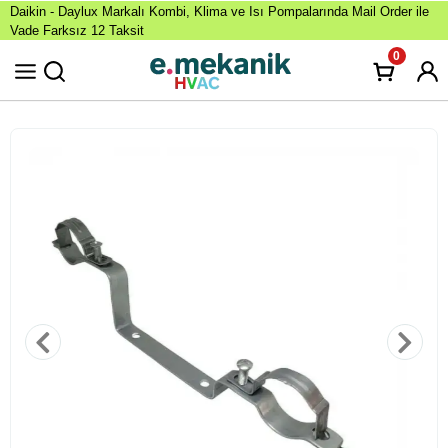
Daikin - Daylux Markalı Kombi, Klima ve Isı Pompalarında Mail Order ile
Vade Farksız 12 Taksit
0