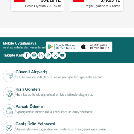
504,10 TL
379,93 TL
Peşin Fiyatına x 3 Taksit
Peşin Fiyatına x 3 Taksit
Mobile Uygulamaya
özel avantajlardan yararlanın!
X
Takipte Kal!
Güvenli Alışveriş
3D Secure ve 256 Bit SSL ile alışverişte tam güvenlik sağlar.
Hızlı Gönderi
Hızlı kargo ile siparişlerinizi en kısa sürede ulaştırırız.
Parçalı Ödeme
Siparişlerinizi birden fazla kredi kartı ile ödeyebilirsiniz.
Geniş Ürün Yelpazesi
Verimli işletmeniz için ideal ve modern ürün seçenekleri sunarız.