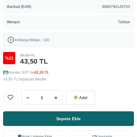
Barkod (EAN)
8680794126703
Menşei
Türkiye
Ambalaj Miktarı : 100
56,55 TL
%23
43,50 TL
Havale / EFT ile
42,20 TL
14,50 TL başlayan taksitle
Adet
Sepete Ekle
Proje Listeme Ekle
Karşılaştır