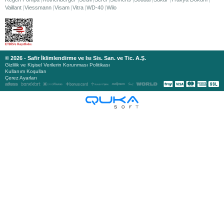
Vaillant
Viessmann
Visam
Vitra
WD-40
Wilo
© 2026 - Safir İklimlendirme ve Isı Sis. San. ve Tic. A.Ş.
Gizlilik ve Kişisel Verilerin Korunması Politikası
Kullanım Koşulları
Çerez Ayarları