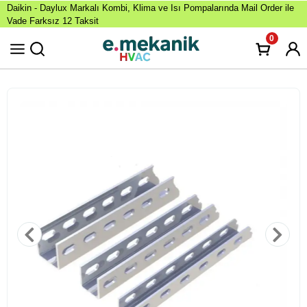
Daikin - Daylux Markalı Kombi, Klima ve Isı Pompalarında Mail Order ile
Vade Farksız 12 Taksit
0