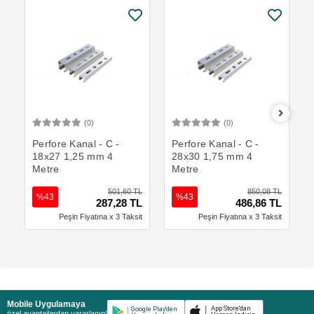
(0)
(0)
Sepete Ekle
Sepete Ekle
Perfore Kanal - C -
Perfore Kanal - C -
18x27 1,25 mm 4
28x30 1,75 mm 4
Metre
Metre
501,60 TL
850,08 TL
%43
%43
287,28 TL
486,86 TL
Peşin Fiyatına x 3 Taksit
Peşin Fiyatına x 3 Taksit
Mobile Uygulamaya
özel avantajlardan yararlanın!