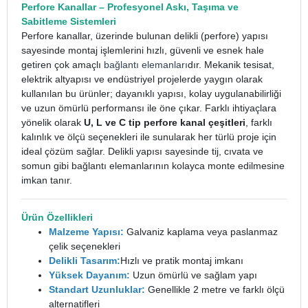
Perfore Kanallar – Profesyonel Askı, Taşıma ve
Sabitleme Sistemleri
Perfore kanallar, üzerinde bulunan delikli (perfore) yapısı
sayesinde montaj işlemlerini hızlı, güvenli ve esnek hale
getiren çok amaçlı
bağlantı elemanları
dır. Mekanik tesisat,
elektrik altyapısı ve endüstriyel projelerde yaygın olarak
kullanılan bu ürünler; dayanıklı yapısı, kolay uygulanabilirliği
ve uzun ömürlü performansı ile öne çıkar.
Farklı ihtiyaçlara
yönelik olarak
U, L ve C tip perfore kanal çeşitleri
, farklı
kalınlık ve ölçü seçenekleri ile sunularak her türlü proje için
ideal çözüm sağlar. Delikli yapısı sayesinde tij, cıvata ve
somun gibi bağlantı elemanlarının kolayca monte edilmesine
imkan tanır.
Ürün Özellikleri
Malzeme Yapısı:
Galvaniz kaplama veya paslanmaz
çelik seçenekleri
Delikli Tasarım:
Hızlı ve pratik montaj imkanı
Yüksek Dayanım:
Uzun ömürlü ve sağlam yapı
Standart Uzunluklar:
Genellikle 2 metre ve farklı ölçü
alternatifleri