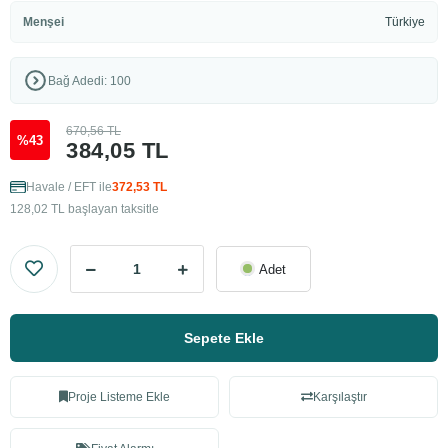
Menşei
Türkiye
Bağ Adedi: 100
670,56 TL
%43
384,05 TL
Havale / EFT ile
372,53 TL
128,02 TL başlayan taksitle
Adet
Sepete Ekle
Proje Listeme Ekle
Karşılaştır