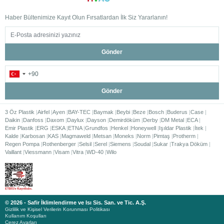
Haber Bültenimize Kayıt Olun Fırsatlardan İlk Siz Yararlanın!
Gönder
Gönder
3 Öz Plastik
Airfel
Ayen
BAY-TEC
Baymak
Beybi
Beze
Bosch
Buderus
Case
Daikin
Danfoss
Daxom
Daylux
Dayson
Demirdöküm
Derby
DM Metal
ECA
Emir Plastik
ERG
ESKA
ETNA
Grundfos
Henkel
Honeywell
Işıldar Plastik
İtek
Kalde
Karbosan
KAS
Magmaweld
Metsan
Moneks
Norm
Pimtaş
Protherm
Regen Pompa
Rothenberger
Selsil
Serel
Siemens
Soudal
Sukar
Trakya Döküm
Vaillant
Viessmann
Visam
Vitra
WD-40
Wilo
© 2026 - Safir İklimlendirme ve Isı Sis. San. ve Tic. A.Ş.
Gizlilik ve Kişisel Verilerin Korunması Politikası
Kullanım Koşulları
Çerez Ayarları