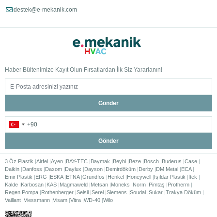
destek@e-mekanik.com
Haber Bültenimize Kayıt Olun Fırsatlardan İlk Siz Yararlanın!
Gönder
Gönder
3 Öz Plastik
Airfel
Ayen
BAY-TEC
Baymak
Beybi
Beze
Bosch
Buderus
Case
Daikin
Danfoss
Daxom
Daylux
Dayson
Demirdöküm
Derby
DM Metal
ECA
Emir Plastik
ERG
ESKA
ETNA
Grundfos
Henkel
Honeywell
Işıldar Plastik
İtek
Kalde
Karbosan
KAS
Magmaweld
Metsan
Moneks
Norm
Pimtaş
Protherm
Regen Pompa
Rothenberger
Selsil
Serel
Siemens
Soudal
Sukar
Trakya Döküm
Vaillant
Viessmann
Visam
Vitra
WD-40
Wilo