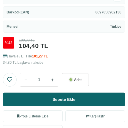
Barkod (EAN)
8697858902138
Menşei
Türkiye
180,00 TL
%42
104,40 TL
Havale / EFT ile
101,27 TL
34,80 TL başlayan taksitle
Adet
Sepete Ekle
Proje Listeme Ekle
Karşılaştır