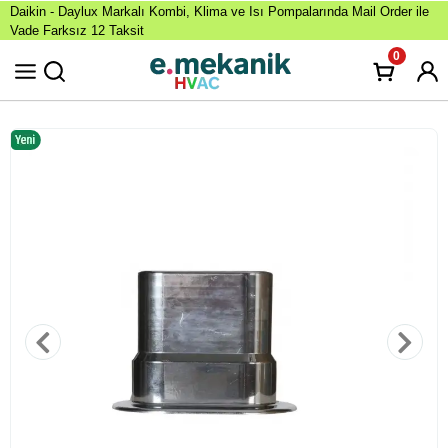
Daikin - Daylux Markalı Kombi, Klima ve Isı Pompalarında Mail Order ile
Vade Farksız 12 Taksit
0