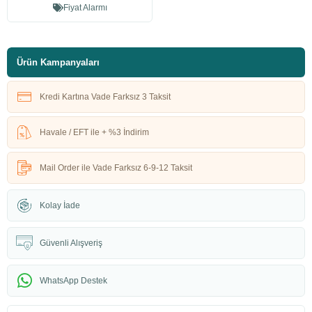
Fiyat Alarmı
Ürün Kampanyaları
Kredi Kartına Vade Farksız 3 Taksit
Havale / EFT ile + %3 İndirim
Mail Order ile Vade Farksız 6-9-12 Taksit
Kolay İade
Güvenli Alışveriş
WhatsApp Destek