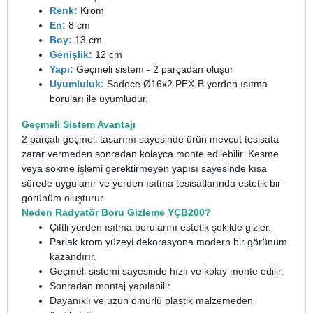
Renk:
Krom
En:
8 cm
Boy:
13 cm
Genişlik:
12 cm
Yapı:
Geçmeli sistem - 2 parçadan oluşur
Uyumluluk:
Sadece Ø16x2 PEX-B yerden ısıtma
boruları ile uyumludur.
Geçmeli Sistem Avantajı
2 parçalı geçmeli tasarımı sayesinde ürün mevcut tesisata
zarar vermeden sonradan kolayca monte edilebilir. Kesme
veya sökme işlemi gerektirmeyen yapısı sayesinde kısa
sürede uygulanır ve yerden ısıtma tesisatlarında estetik bir
görünüm oluşturur.
Neden Radyatör Boru Gizleme YÇB200?
Çiftli yerden ısıtma borularını estetik şekilde gizler.
Parlak krom yüzeyi dekorasyona modern bir görünüm
kazandırır.
Geçmeli sistemi sayesinde hızlı ve kolay monte edilir.
Sonradan montaj yapılabilir.
Dayanıklı ve uzun ömürlü plastik malzemeden