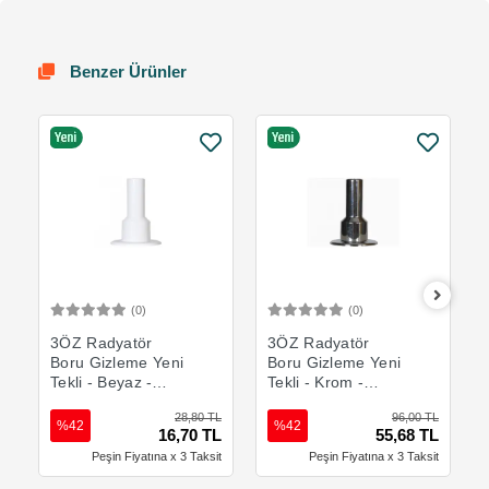
Benzer Ürünler
(0)
(0)
Sepete Ekle
Sepete Ekle
3ÖZ Radyatör
3ÖZ Radyatör
Boru Gizleme Yeni
Boru Gizleme Yeni
Tekli - Beyaz -
Tekli - Krom -
YB100
YB200
28,80 TL
96,00 TL
%42
%42
16,70 TL
55,68 TL
Peşin Fiyatına x 3 Taksit
Peşin Fiyatına x 3 Taksit