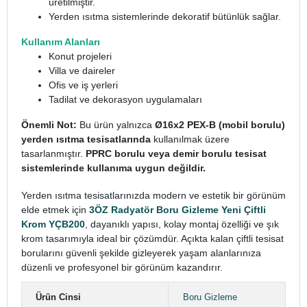
üretilmiştir.
Yerden ısıtma sistemlerinde dekoratif bütünlük sağlar.
Kullanım Alanları
Konut projeleri
Villa ve daireler
Ofis ve iş yerleri
Tadilat ve dekorasyon uygulamaları
Önemli Not:
Bu ürün yalnızca
Ø16x2 PEX-B (mobil borulu)
yerden ısıtma tesisatlarında
kullanılmak üzere
tasarlanmıştır.
PPRC borulu veya demir borulu tesisat
sistemlerinde kullanıma uygun değildir.
Yerden ısıtma tesisatlarınızda modern ve estetik bir görünüm
elde etmek için
3ÖZ Radyatör Boru Gizleme Yeni Çiftli
Krom YÇB200
, dayanıklı yapısı, kolay montaj özelliği ve şık
krom tasarımıyla ideal bir çözümdür. Açıkta kalan çiftli tesisat
borularını güvenli şekilde gizleyerek yaşam alanlarınıza
düzenli ve profesyonel bir görünüm kazandırır.
Ürün Cinsi
Boru Gizleme