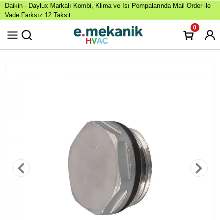
Daikin - Daylux Markalı Kombi, Klima ve Isı Pompalarında Mail Order ile
Vade Farksız 12 Taksit
0