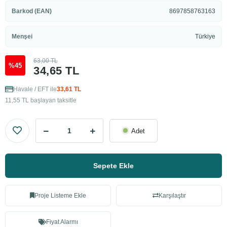
Barkod (EAN)
8697858763163
Menşei
Türkiye
63,00 TL
%45
34,65 TL
Havale / EFT ile
33,61 TL
11,55 TL başlayan taksitle
Adet
Sepete Ekle
Proje Listeme Ekle
Karşılaştır
Fiyat Alarmı