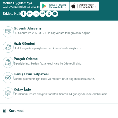
Mobile Uygulamaya
özel avantajlardan yararlanın!
X
Takipte Kal!
Güvenli Alışveriş
3D Secure ve 256 Bit SSL ile alışverişte tam güvenlik sağlar.
Hızlı Gönderi
Hızlı kargo ile siparişlerinizi en kısa sürede ulaştırırız.
Parçalı Ödeme
Siparişlerinizi birden fazla kredi kartı ile ödeyebilirsiniz.
Geniş Ürün Yelpazesi
Verimli işletmeniz için ideal ve modern ürün seçenekleri sunarız.
Kolay İade
Ürünlerinizi teslim aldığınız tarihten itibaren 14 gün içinde iade edebilirsiniz.
Kurumsal