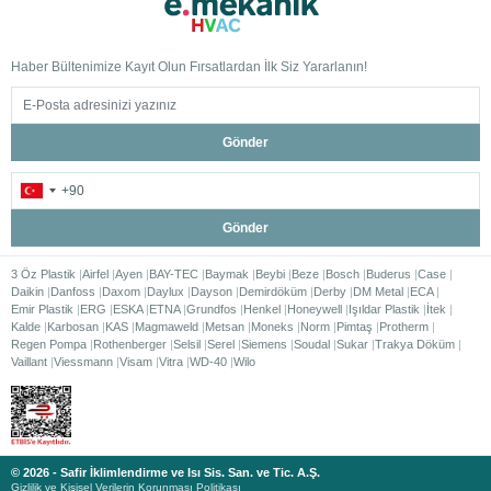
Haber Bültenimize Kayıt Olun Fırsatlardan İlk Siz Yararlanın!
Gönder
Gönder
3 Öz Plastik
Airfel
Ayen
BAY-TEC
Baymak
Beybi
Beze
Bosch
Buderus
Case
Daikin
Danfoss
Daxom
Daylux
Dayson
Demirdöküm
Derby
DM Metal
ECA
Emir Plastik
ERG
ESKA
ETNA
Grundfos
Henkel
Honeywell
Işıldar Plastik
İtek
Kalde
Karbosan
KAS
Magmaweld
Metsan
Moneks
Norm
Pimtaş
Protherm
Regen Pompa
Rothenberger
Selsil
Serel
Siemens
Soudal
Sukar
Trakya Döküm
Vaillant
Viessmann
Visam
Vitra
WD-40
Wilo
© 2026 - Safir İklimlendirme ve Isı Sis. San. ve Tic. A.Ş.
Gizlilik ve Kişisel Verilerin Korunması Politikası