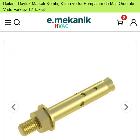
Daikin - Daylux Markalı Kombi, Klima ve Isı Pompalarında Mail Order ile
Vade Farksız 12 Taksit
0