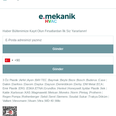
Haber Bültenimize Kayıt Olun Fırsatlardan İlk Siz Yararlanın!
Gönder
Gönder
3 Öz Plastik
Airfel
Ayen
BAY-TEC
Baymak
Beybi
Beze
Bosch
Buderus
Case
Daikin
Danfoss
Daxom
Daylux
Dayson
Demirdöküm
Derby
DM Metal
ECA
Emir Plastik
ERG
ESKA
ETNA
Grundfos
Henkel
Honeywell
Işıldar Plastik
İtek
Kalde
Karbosan
KAS
Magmaweld
Metsan
Moneks
Norm
Pimtaş
Protherm
Regen Pompa
Rothenberger
Selsil
Serel
Siemens
Soudal
Sukar
Trakya Döküm
Vaillant
Viessmann
Visam
Vitra
WD-40
Wilo