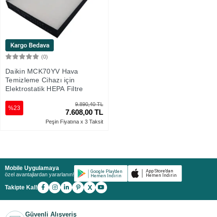
(0)
Sepete Ekle
Daikin MCK70YV Hava
Temizleme Cihazı için
Elektrostatik HEPA Filtre
9.890,40 TL
%23
7.608,00 TL
Peşin Fiyatına x 3 Taksit
Mobile Uygulamaya
özel avantajlardan yararlanın!
X
Takipte Kal!
Güvenli Alışveriş