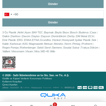
Gönder
Gönder
3 Öz Plastik
Airfel
Ayen
BAY-TEC
Baymak
Beybi
Beze
Bosch
Buderus
Case
Daikin
Danfoss
Daxom
Daylux
Dayson
Demirdöküm
Derby
DM Metal
ECA
Emir Plastik
ERG
ESKA
ETNA
Grundfos
Henkel
Honeywell
Işıldar Plastik
İtek
Kalde
Karbosan
KAS
Magmaweld
Metsan
Moneks
Norm
Pimtaş
Protherm
Regen Pompa
Rothenberger
Selsil
Serel
Siemens
Soudal
Sukar
Trakya Döküm
Vaillant
Viessmann
Visam
Vitra
WD-40
Wilo
© 2026 - Safir İklimlendirme ve Isı Sis. San. ve Tic. A.Ş.
Gizlilik ve Kişisel Verilerin Korunması Politikası
Kullanım Koşulları
Çerez Ayarları
0