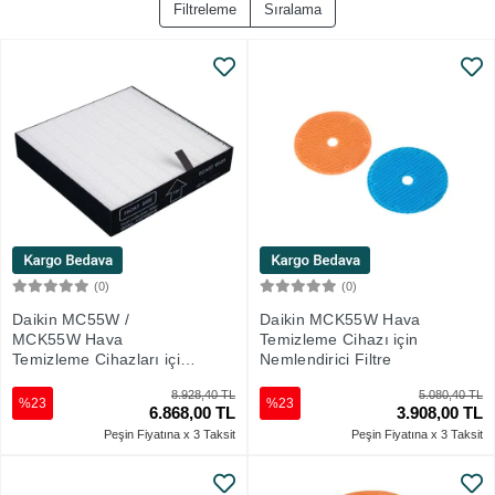
Filtreleme
Sıralama
(0)
(0)
Sepete Ekle
Sepete Ekle
Daikin MC55W /
Daikin MCK55W Hava
MCK55W Hava
Temizleme Cihazı için
Temizleme Cihazları için
Nemlendirici Filtre
Elektrostatik HEPA Filtre
8.928,40 TL
5.080,40 TL
%23
%23
6.868,00 TL
3.908,00 TL
Peşin Fiyatına x 3 Taksit
Peşin Fiyatına x 3 Taksit