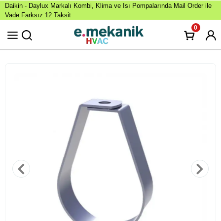
Daikin - Daylux Markalı Kombi, Klima ve Isı Pompalarında Mail Order ile
Vade Farksız 12 Taksit
0