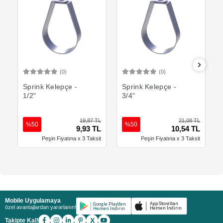
(0)
(0)
Sepete Ekle
Sepete Ekle
Sprink Kelepçe -
Sprink Kelepçe -
1/2"
3/4"
19,87 TL
21,08 TL
%50
%50
9,93 TL
10,54 TL
Peşin Fiyatına x 3 Taksit
Peşin Fiyatına x 3 Taksit
Mobile Uygulamaya
özel avantajlardan yararlanın!
X
Takipte Kal!