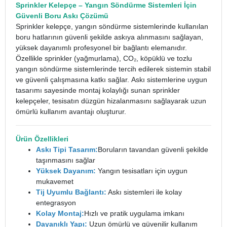
Sprinkler Kelepçe
–
Yangın
Söndürme Sistemleri İçin
Güvenli Boru Askı Çözümü
Sprinkler kelepçe, yangın söndürme sistemlerinde kullanılan
boru hatlarının güvenli şekilde askıya alınmasını sağlayan,
yüksek dayanımlı profesyonel bir bağlantı elemanıdır.
Özellikle sprinkler (yağmurlama), CO₂, köpüklü ve tozlu
yangın söndürme sistemlerinde tercih edilerek sistemin stabil
ve güvenli çalışmasına katkı sağlar.
Askı sistemlerine uygun
tasarımı sayesinde montaj kolaylığı sunan sprinkler
kelepçeler, tesisatın düzgün hizalanmasını sağlayarak uzun
ömürlü kullanım avantajı oluşturur.
Ürün Özellikleri
Askı Tipi Tasarım:
Boruların tavandan güvenli şekilde
taşınmasını sağlar
Yüksek Dayanım:
Yangın tesisatları için uygun
mukavemet
Tij Uyumlu Bağlantı:
Askı sistemleri ile kolay
entegrasyon
Kolay Montaj:
Hızlı ve pratik uygulama imkanı
Dayanıklı Yapı:
Uzun ömürlü ve güvenilir kullanım