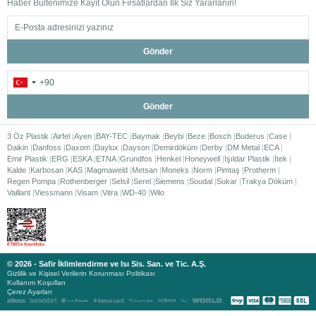
Haber Bültenimize Kayıt Olun Fırsatlardan İlk Siz Yararlanın!
Gönder
Gönder
3 Öz Plastik
Airfel
Ayen
BAY-TEC
Baymak
Beybi
Beze
Bosch
Buderus
Case
Daikin
Danfoss
Daxom
Daylux
Dayson
Demirdöküm
Derby
DM Metal
ECA
Emir Plastik
ERG
ESKA
ETNA
Grundfos
Henkel
Honeywell
Işıldar Plastik
İtek
Kalde
Karbosan
KAS
Magmaweld
Metsan
Moneks
Norm
Pimtaş
Protherm
Regen Pompa
Rothenberger
Selsil
Serel
Siemens
Soudal
Sukar
Trakya Döküm
Vaillant
Viessmann
Visam
Vitra
WD-40
Wilo
© 2026 - Safir İklimlendirme ve Isı Sis. San. ve Tic. A.Ş.
Gizlilik ve Kişisel Verilerin Korunması Politikası
Kullanım Koşulları
Çerez Ayarları