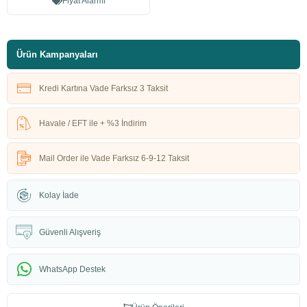
Fiyat Alarmı
Ürün Kampanyaları
Kredi Kartına Vade Farksız 3 Taksit
Havale / EFT ile + %3 İndirim
Mail Order ile Vade Farksız 6-9-12 Taksit
Kolay İade
Güvenli Alışveriş
WhatsApp Destek