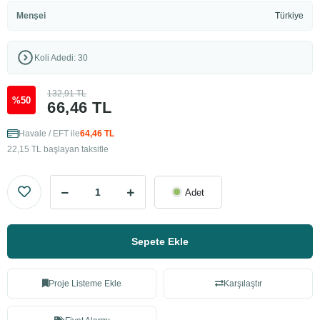
Menşei
Türkiye
Koli Adedi: 30
132,91 TL
%50
66,46 TL
Havale / EFT ile
64,46 TL
22,15 TL başlayan taksitle
Adet
Sepete Ekle
Proje Listeme Ekle
Karşılaştır