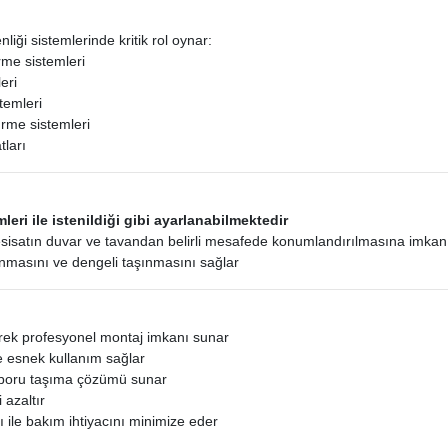
iği sistemlerinde kritik rol oynar:
me sistemleri
eri
temleri
rme sistemleri
tları
emleri ile istenildiği gibi ayarlanabilmektedir
esisatın duvar ve tavandan belirli mesafede konumlandırılmasına imkan 
nmasını ve dengeli taşınmasını sağlar
erek profesyonel montaj imkanı sunar
le esnek kullanım sağlar
 boru taşıma çözümü sunar
 azaltır
 ile bakım ihtiyacını minimize eder