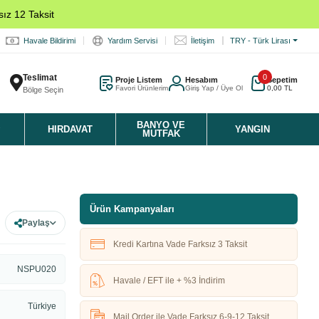
ız 12 Taksit
Havale Bildirimi
Yardım Servisi
İletişim
TRY - Türk Lirası
Teslimat
0
Proje Listem
Hesabım
Sepetim
Favori Ürünlerim
Giriş Yap / Üye Ol
0,00 TL
Bölge Seçin
K
BANYO VE
HIRDAVAT
YANGIN
MUTFAK
Ürün Kampanyaları
Paylaş
Kredi Kartına Vade Farksız 3 Taksit
NSPU020
Havale / EFT ile + %3 İndirim
Türkiye
Mail Order ile Vade Farksız 6-9-12 Taksit