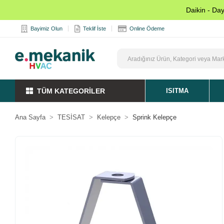
Daikin - Da
Bayimiz Olun
Teklif İste
Online Ödeme
TÜM KATEGORİLER
ISITMA
Ana Sayfa
TESİSAT
Kelepçe
Sprink Kelepçe