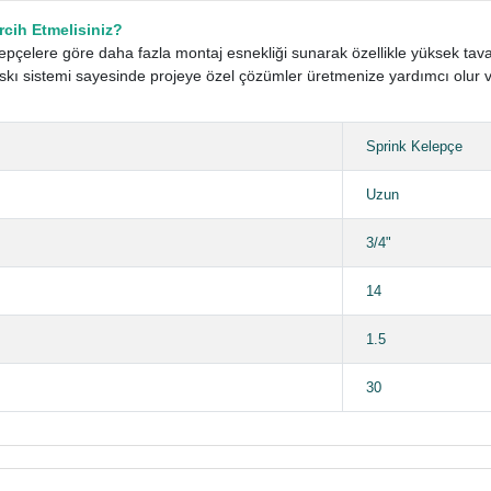
cih Etmelisiniz?
epçelere göre daha fazla montaj esnekliği sunarak özellikle yüksek tava
 askı sistemi sayesinde projeye özel çözümler üretmenize yardımcı olu
Sprink Kelepçe
Uzun
3/4"
14
1.5
30