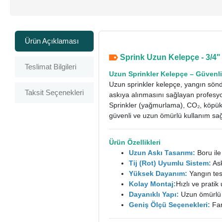
Ürün Açıklaması
Sprink Uzun Kelepçe - 3/4"
Teslimat Bilgileri
Uzun Sprinkler Kelepçe
– Güvenli
Uzun sprinkler kelepçe, yangın söndü
Taksit Seçenekleri
askıya alınmasını sağlayan profesy
Sprinkler (yağmurlama), CO₂, köpükl
güvenli ve uzun ömürlü kullanım sağ
Ürün Özellikleri
Uzun Askı Tasarımı:
Boru ile
Tij (Rot) Uyumlu Sistem:
Ask
Yüksek Dayanım:
Yangın tes
Kolay Montaj:
Hızlı ve prati
Dayanıklı Yapı:
Uzun ömürlü v
Geniş Ölçü Seçenekleri:
Far