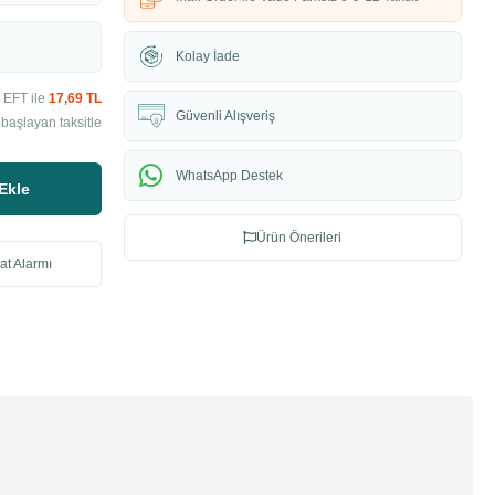
Kolay İade
 EFT ile
17,69 TL
Güvenli Alışveriş
 başlayan taksitle
WhatsApp Destek
Ekle
Ürün Önerileri
at Alarmı