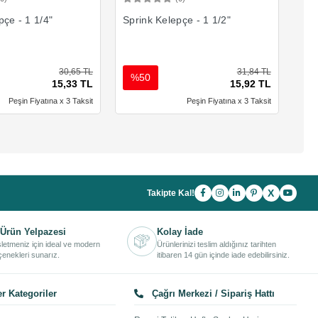
Sepete Ekle
Sepete Ekle
pçe - 1 1/4"
Sprink Kelepçe - 1 1/2"
Spr
30,65 TL
31,84 TL
%50
%
15,33 TL
15,92 TL
Peşin Fiyatına x 3 Taksit
Peşin Fiyatına x 3 Taksit
X
Takipte Kal!
Ürün Yelpazesi
Kolay İade
işletmeniz için ideal ve modern
Ürünlerinizi teslim aldığınız tarihten
enekleri sunarız.
itibaren 14 gün içinde iade edebilirsiniz.
r Kategoriler
Çağrı Merkezi / Sipariş Hattı