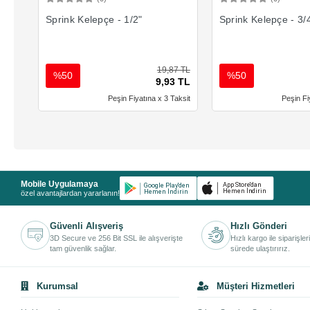
Sepete Ekle
Sepete 
Sprink Kelepçe - 1/2"
Sprink Kelepçe - 3/
19,87 TL
%50
%50
9,93 TL
Peşin Fiyatına x 3 Taksit
Peşin Fi
Mobile Uygulamaya
özel avantajlardan yararlanın!
Güvenli Alışveriş
Hızlı Gönderi
3D Secure ve 256 Bit SSL ile alışverişte
Hızlı kargo ile siparişler
tam güvenlik sağlar.
sürede ulaştırırız.
Kurumsal
Müşteri Hizmetleri