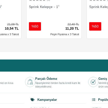
Ekle
Sepete Ekle
4"
Sprink Kelepçe - 1"
Sprink Kele
21,08 TL
22,40 TL
%50
%50
10,54 TL
11,20 TL
yatına x 3 Taksit
Peşin Fiyatına x 3 Taksit
Parçalı Ödeme
Geniş 
inizi en kısa
Siparişlerinizi birden fazla kredi kartı ile
Verimli 
ödeyebilirsiniz.
ürün seç
Kampanyalar
Popüle