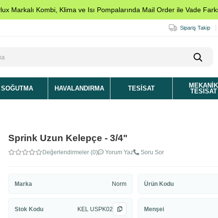
ylux Markalı Kombi, Klima ve Isı Pompalarında Mail Order ile Vade Farks
Sipariş Takip
MEKANI
SOĞUTMA
HAVALANDIRMA
TESISAT
TESISAT
Sprink Uzun Kelepçe - 3/4"
Değerlendirmeler (0)
Yorum Yaz
Soru Sor
Marka
Norm
Ürün Kodu
Stok Kodu
KEL USPK02
Menşei