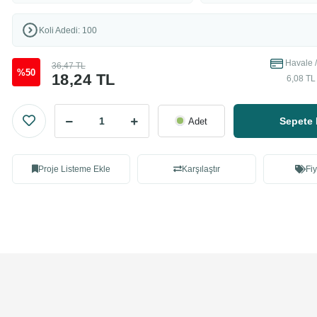
Koli Adedi: 100
Havale /
36,47 TL
%50
18,24 TL
6,08 TL
Sepete 
Adet
Proje Listeme Ekle
Karşılaştır
Fiy