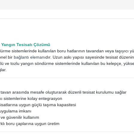
 Yangın Tesisatı Çözümü
rme sistemlerinde kullanılan boru hatlarının tavandan veya taşıyıcı yüze
onel bir
bağlantı elemanı
dır. Uzun askı yapısı sayesinde tesisat düzenin
ü ve tozlu yangın söndürme sistemlerinde kullanılan bu kelepçe, yüksek
lar.
 tavan arasında mesafe oluşturarak düzenli tesisat kurulumu sağlar
ı sistemlerine kolay entegrasyon
isatlarına uygun güçlü taşıma kapasitesi
k uygulama imkanı
e güvenilir kullanım
klı boru çaplarına uygun üretim