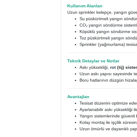
Kullanım Alanları
Uzun sprinkler kelepçe, yangın güvenl
Su püskürtmeli yangın söndür
CO₂ yangın söndürme sisteml
Köpüklü yangın söndürme sis
Toz püskürtmeli yangın söndü
Sprinkler (yağmurlama) tesisa
Teknik Detaylar ve Notlar
Askı yüksekliği,
rot
(tij) sist
Uzun askı yapısı sayesinde t
Boru hatlarının düzgün hizala
Avantajları
Tesisat düzenini optimize ed
Ayarlanabilir askı yüksekliği i
Yangın sistemlerinde güvenli
Kolay montaj ile işçilik süresini
Uzun ömürlü ve dayanıklı yapı