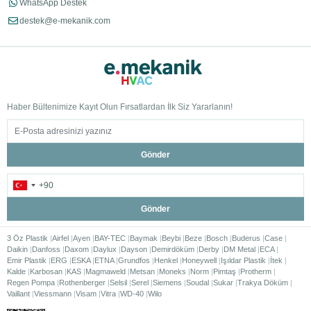
WhatsApp Destek
destek@e-mekanik.com
Haber Bültenimize Kayıt Olun Fırsatlardan İlk Siz Yararlanın!
Gönder
Gönder
3 Öz Plastik
Airfel
Ayen
BAY-TEC
Baymak
Beybi
Beze
Bosch
Buderus
Case
Daikin
Danfoss
Daxom
Daylux
Dayson
Demirdöküm
Derby
DM Metal
ECA
Emir Plastik
ERG
ESKA
ETNA
Grundfos
Henkel
Honeywell
Işıldar Plastik
İtek
Kalde
Karbosan
KAS
Magmaweld
Metsan
Moneks
Norm
Pimtaş
Protherm
Regen Pompa
Rothenberger
Selsil
Serel
Siemens
Soudal
Sukar
Trakya Döküm
Vaillant
Viessmann
Visam
Vitra
WD-40
Wilo