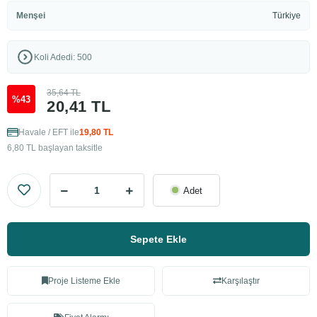
Menşei
Türkiye
Koli Adedi: 500
35,64 TL
%43
20,41 TL
Havale / EFT ile
19,80 TL
6,80 TL başlayan taksitle
Adet
Sepete Ekle
Proje Listeme Ekle
Karşılaştır