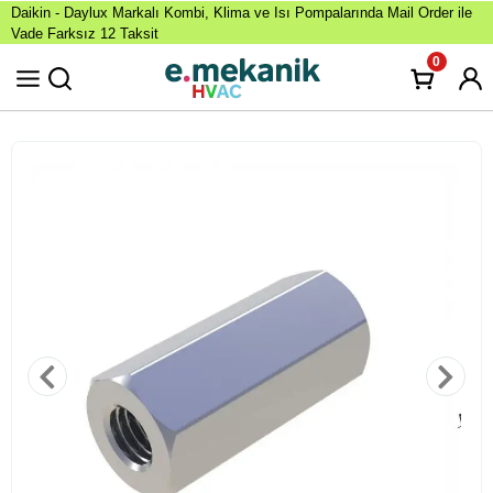
Daikin - Daylux Markalı Kombi, Klima ve Isı Pompalarında Mail Order ile
Vade Farksız 12 Taksit
0