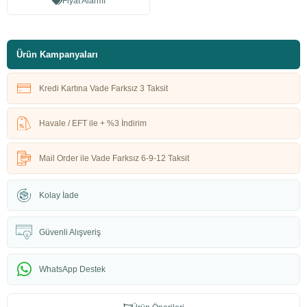
Fiyat Alarmı
Ürün Kampanyaları
Kredi Kartına Vade Farksız 3 Taksit
Havale / EFT ile + %3 İndirim
Mail Order ile Vade Farksız 6-9-12 Taksit
Kolay İade
Güvenli Alışveriş
WhatsApp Destek