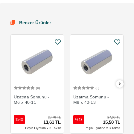
Benzer Ürünler
(0)
(0)
Sepete Ekle
Sepete Ekle
Uzatma Somunu -
Uzatma Somunu -
M6 x 40-11
M8 x 40-13
23,76 TL
27,06 TL
%43
%43
13,61 TL
15,50 TL
Peşin Fiyatına x 3 Taksit
Peşin Fiyatına x 3 Taksit