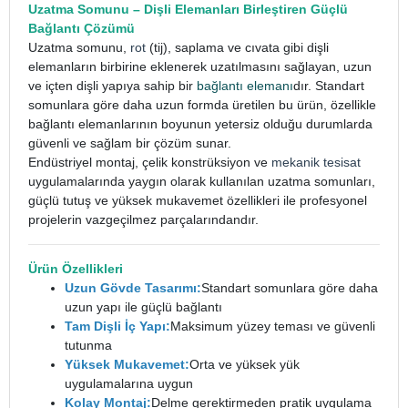
Uzatma Somunu
– Dişli Elemanları Birleştiren Güçlü
Bağlantı Çözümü
Uzatma somunu,
rot
(tij), saplama ve cıvata gibi dişli
elemanların birbirine eklenerek uzatılmasını sağlayan, uzun
ve içten dişli yapıya sahip bir
bağlantı elemanı
dır. Standart
somunlara göre daha uzun formda üretilen bu ürün, özellikle
bağlantı elemanlarının boyunun yetersiz olduğu durumlarda
güvenli ve sağlam bir çözüm sunar.
Endüstriyel montaj, çelik konstrüksiyon ve
mekanik tesisat
uygulamalarında yaygın olarak kullanılan uzatma somunları,
güçlü tutuş ve yüksek mukavemet özellikleri ile profesyonel
projelerin vazgeçilmez parçalarındandır.
Ürün Özellikleri
Uzun Gövde Tasarımı:
Standart somunlara göre daha
uzun yapı ile güçlü bağlantı
Tam Dişli İç Yapı:
Maksimum yüzey teması ve güvenli
tutunma
Yüksek Mukavemet:
Orta ve yüksek yük
uygulamalarına uygun
Kolay Montaj:
Delme gerektirmeden pratik uygulama